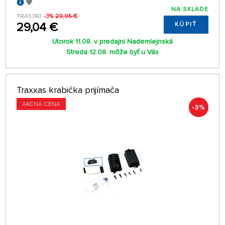
NA SKLADE
TRA5740
-3%
29,95 €
29,04 €
KÚPIŤ
Utorok 11.08. v predajni Nademlejnská
Streda 12.08. môže byť u Vás
Traxxas krabička prijímača
AKČNÁ CENA
-3%