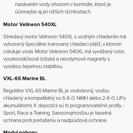
nasávaním vody otvorom v kormidle, ktoré je
účinnejšie aj pri nižších rýchlostiach.
Motor Velineon 540XL
Striedavý motor Velineon 540XL s vodným chladením má
vytvorený špeciálne tvarovaný chladiaci plášť, v ktorom
cirkuluje voda. Motor Velineon 540XL má vyvážený rotor,
vysokootáčkové ložiská a neodymové magnety s
vysokou tepelnou stabilitou.
VXL-6S Marine BL
Regulátor VXL-6S Marine BL je vodotesný, vodou
chladený a kompatibilný so 6-8 čl. NiMH alebo 2-6 čl. LiPo
akumulátormi. K dispozícii sú tri programovateľné profily -
Sport, Race a Training. Samozrejmosťou je tepelná
ochrana proti preťaženiu a nadprúdová ochrana.
Modul pohonu