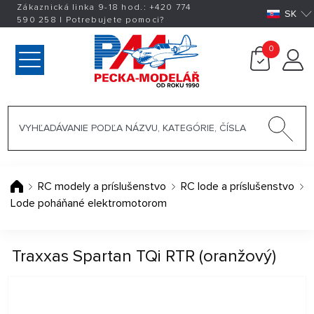
Zákaznická linka 9-18 hod.:
+420
774
SK
590 258
|
Potrebujete pomoci?
0
RC modely a príslušenstvo
RC lode a príslušenstvo
Lode poháňané elektromotorom
Traxxas Spartan TQi RTR (oranžový)