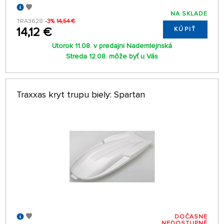
NA SKLADE
TRA3628
-3%
14,54 €
14,12 €
KÚPIŤ
Utorok 11.08. v predajni Nademlejnská
Streda 12.08. môže byť u Vás
Traxxas kryt trupu biely: Spartan
DOČASNE
NEDOSTUPNÉ