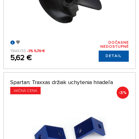
DOČASNE
NEDOSTUPNÉ
TRA5733
-3%
5,79 €
5,62 €
DETAIL
Spartan: Traxxas držiak uchytenia hriadeľa
AKČNÁ CENA
-3%