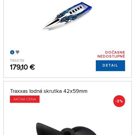
DOČASNE
NEDOSTUPNÉ
TRA5718
179,10 €
DETAIL
Traxxas lodná skrutka 42x59mm
AKČNÁ CENA
-3%