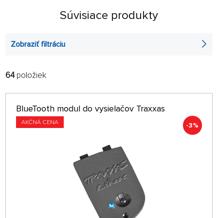
Súvisiace produkty
Zobraziť filtráciu
64
položiek
FILTROVAŤ:
RADIŤ:
ABECEDNE
len na sklade
BlueTooth modul do vysielačov Traxxas
64 NA STRÁNKE
AKČNÁ CENA
-3%