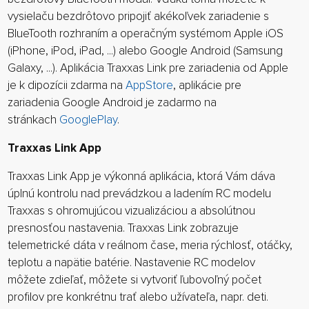
vysielaču bezdrôtovo pripojiť akékoľvek zariadenie s
BlueTooth rozhraním a operačným systémom Apple iOS
(iPhone, iPod, iPad, ...) alebo Google Android (Samsung
Galaxy, ...). Aplikácia Traxxas Link pre zariadenia od Apple
je k dipozícii zdarma na
AppStore
, aplikácie pre
zariadenia Google Android je zadarmo na
stránkach
GooglePlay
.
Traxxas Link App
Traxxas Link App je výkonná aplikácia, ktorá Vám dáva
úplnú kontrolu nad prevádzkou a ladením RC modelu
Traxxas s ohromujúcou vizualizáciou a absolútnou
presnosťou nastavenia. Traxxas Link zobrazuje
telemetrické dáta v reálnom čase, meria rýchlosť, otáčky,
teplotu a napätie batérie. Nastavenie RC modelov
môžete zdieľať, môžete si vytvoriť ľubovoľný počet
profilov pre konkrétnu trať alebo užívateľa, napr. deti.