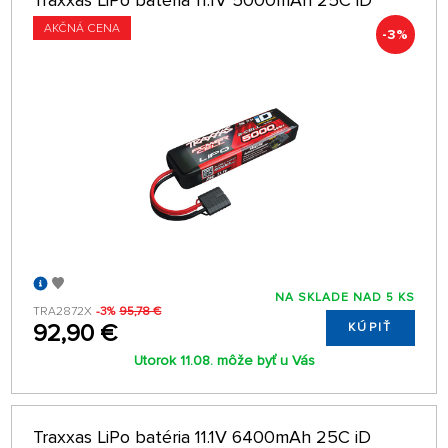
Traxxas LiPo batéria 11.1V 5000mAh 25C iD
AKČNÁ CENA
-3%
NA SKLADE NAD 5 KS
TRA2872X
-3%
95,78 €
92,90 €
KÚPIŤ
Utorok 11.08. môže byť u Vás
Traxxas LiPo batéria 11.1V 6400mAh 25C iD