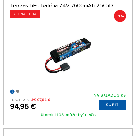
Traxxas LiPo batéria 7.4V 7600mAh 25C iD
AKČNÁ CENA
-3%
NA SKLADE 3 KS
TRA2869X
-3%
97,86 €
94,95 €
KÚPIŤ
Utorok 11.08. môže byť u Vás