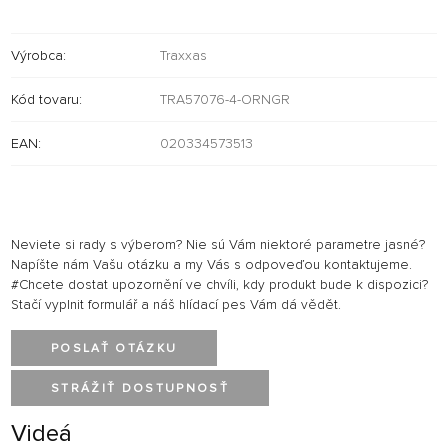
Výrobca:
Traxxas
Kód tovaru:
TRA57076-4-ORNGR
EAN:
020334573513
Neviete si rady s výberom? Nie sú Vám niektoré parametre jasné?
Napíšte nám Vašu otázku a my Vás s odpoveďou kontaktujeme.
#Chcete dostat upozornění ve chvíli, kdy produkt bude k dispozici?
Stačí vyplnit formulář a náš hlídací pes Vám dá vědět.
POSLAŤ OTÁZKU
STRÁŽIŤ DOSTUPNOSŤ
Videá