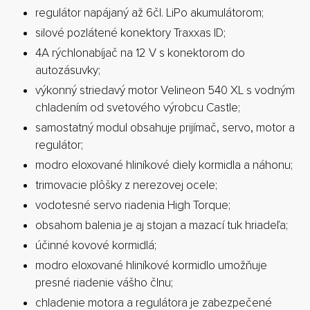
regulátor napájaný až 6čl. LiPo akumulátorom;
silové pozlátené konektory Traxxas ID;
4A rýchlonabíjač na 12 V s konektorom do
autozásuvky;
výkonný striedavý motor Velineon 540 XL s vodným
chladením od svetového výrobcu Castle;
samostatný modul obsahuje prijímač, servo, motor a
regulátor;
modro eloxované hliníkové diely kormidla a náhonu;
trimovacie plôšky z nerezovej ocele;
vodotesné servo riadenia High Torque;
obsahom balenia je aj stojan a mazací tuk hriadeľa;
účinné kovové kormidlá;
modro eloxované hliníkové kormidlo umožňuje
presné riadenie vášho člnu;
chladenie motora a regulátora je zabezpečené