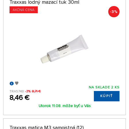
Traxxas lodný mazací tuk 30ml
AKČNÁ CENA
-3%
NA SKLADE 2 KS
TRA5748
-3%
8,71 €
8,46 €
KÚPIŤ
Utorok 11.08. môže byť u Vás
Traxxas matica M3 samoistná (12)