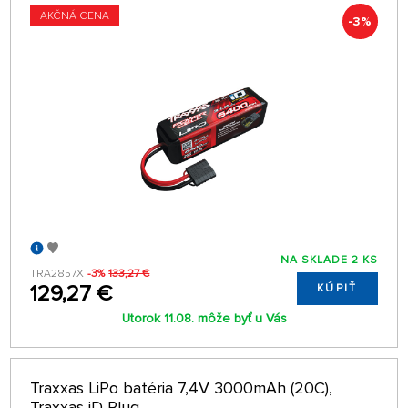
AKČNÁ CENA
-3%
NA SKLADE 2 KS
TRA2857X
-3%
133,27 €
129,27 €
KÚPIŤ
Utorok 11.08. môže byť u Vás
Traxxas LiPo batéria 7,4V 3000mAh (20C),
Traxxas iD Plug