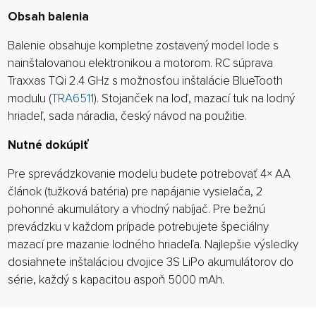
Obsah balenia
Balenie obsahuje kompletne zostavený model lode s
nainštalovanou elektronikou a motorom. RC súprava
Traxxas TQi 2.4 GHz s možnosťou inštalácie BlueTooth
modulu (
TRA6511
). Stojanček na loď, mazací tuk na lodný
hriadeľ, sada náradia, český návod na použitie.
Nutné dokúpiť
Pre sprevádzkovanie modelu budete potrebovať 4× AA
článok (tužková batéria) pre napájanie vysielača, 2
pohonné akumulátory a vhodný nabíjač. Pre bežnú
prevádzku v každom prípade potrebujete špeciálny
mazací pre mazanie lodného hriadeľa. Najlepšie výsledky
dosiahnete inštaláciou dvojice 3S LiPo akumulátorov do
série, každý s kapacitou aspoň 5000 mAh.