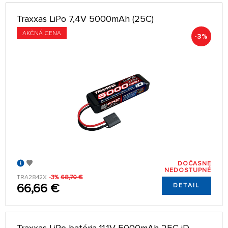
Traxxas LiPo 7,4V 5000mAh (25C)
AKČNÁ CENA
-3%
DOČASNE
NEDOSTUPNÉ
TRA2842X
-3%
68,70 €
66,66 €
DETAIL