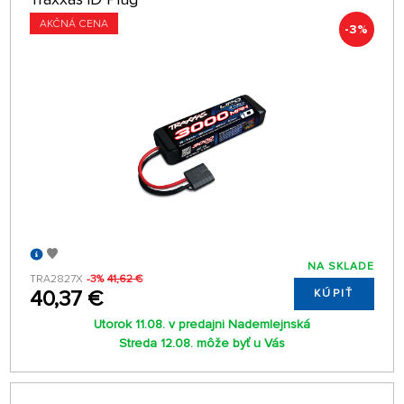
AKČNÁ CENA
-3%
NA SKLADE
TRA2827X
-3%
41,62 €
40,37 €
KÚPIŤ
Utorok 11.08. v predajni Nademlejnská
Streda 12.08. môže byť u Vás