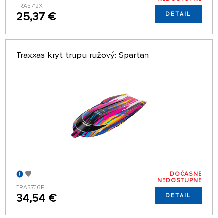
TRA5712X
25,37 €
DETAIL
Traxxas kryt trupu ružový: Spartan
DOČASNE
NEDOSTUPNÉ
TRA5736P
34,54 €
DETAIL