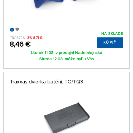
NA SKLADE
TRA5726
-3%
8,71 €
8,46 €
KÚPIŤ
Utorok 11.08. v predajni Nademlejnská
Streda 12.08. môže byť u Vás
Traxxas dvierka batérií: TQ/TQ3