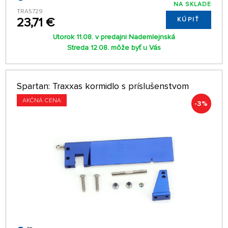
NA SKLADE
TRA5729
23,71 €
KÚPIŤ
Utorok 11.08. v predajni Nademlejnská
Streda 12.08. môže byť u Vás
Spartan: Traxxas kormidlo s príslušenstvom
AKČNÁ CENA
-3%