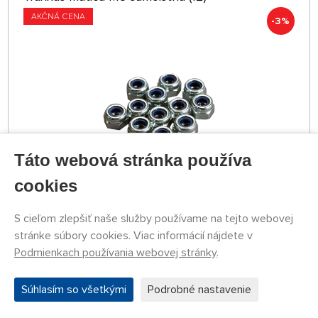
AKČNÁ CENA
-3%
Táto webová stránka používa
cookies
NA SKLADE
S cieľom zlepšiť naše služby používame na tejto webovej
TRA2745
-3%
3,29 €
3,21 €
KÚPIŤ
stránke súbory cookies. Viac informácií nájdete v
Podmienkach používania webovej stránky
.
Utorok 11.08. v predajni Nademlejnská
Streda 12.08. môže byť u Vás
Súhlasím so všetkými
Podrobné nastavenie