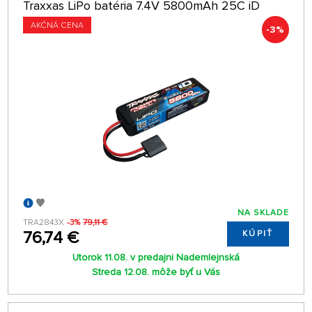
Traxxas LiPo batéria 7.4V 5800mAh 25C iD
AKČNÁ CENA
-3%
NA SKLADE
TRA2843X
-3%
79,11 €
76,74 €
KÚPIŤ
Utorok 11.08. v predajni Nademlejnská
Streda 12.08. môže byť u Vás