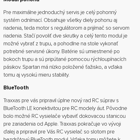
Pre maximálne jednoduchý servis je celý pohonný
systém odnímací. Obsahuje všetky diely pohonu aj
riadenia, teda motor s regulátorom a prijímač so servom
riadenia. Stačí povoliť dve skrutky a celý tento modul je
možné vybrať z trupu, a pohodlne na stole vykonať
potrebné servisné úkony. Batérie sú umiestnené po
bokoch trupu a sú pripútané pomocou rýchloupínacích
pásikov. Spartan má nízko položené ťažisko, a vďaka
tomu aj vysokú mieru stability.
BlueTooth
Traxxas pre vás pripravil úplne nový rad RC súprav s
BlueTooth LE konektivitou pre RC modely áut. Pôvodne
bolo možné RC vysielače vybaviť dokovacou stanicou
pre zariadenia od Apple. Traxxas pokračuje vo vývoji
ďalej a pripravil pre Vás RC vysielač so slotom pre
bezdrôtový BlueTooth modul. Vďaka tomu môžete k