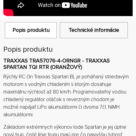
Popis produktu
Technické informácie
Popis produktu
TRAXXAS TRA57076-4-ORNGR - TRAXXAS
SPARTAN TQI RTR (ORANŽOVÝ)
Rýchly RC čln Traxxas Spartan BL je poháňaný striedavým
motorom s vodným chladením s ktorým dosahuje
maximálnu rýchlosť až 80 km/h. Programovateľný vodou
chladený regulátor otáčok s reverzným chodom je
možné napájať LiPo akumulátormi či dvoma 7čl. NiMH
akumulátormi.
Základom extrémnych výkonov lode Spartan je jej úplne
nový trup, čisté línie trupu majú pre čo najvyššiu tuhosť