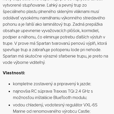
vytvorené stupňovanie. Ľahký a pevný trup zo
špeciálneho plastu plneného sklenými vláknami musí
odolávať vysokému namáhaniu výkonného striedavého
pohonu a je ľahší ako laminátový trup. Zadná prepážka
obsahuje upevnenie vyvažovacích plôšok, kormidiel,
podpier a náhonu, čo eliminuje potrebu ďalších výstuh v
trupe. V prove má Spartan tvarovanú penovú výplň, ktorá
spevňuje trup a zabraňuje potopeniu lode pri nehode.
Spartan má skutočne výrazné sfarbenie trupu, je preto na
vode výborne viditeľný.
Vlastnosti:
kompletne zostavený a pripravený k jazde;
najnovšia RC súprava Traxxas TQi 2.4 GHz s
možnosťou inštalácie BlueTooth modulu;
vodou chladený, vodotesný regulátor VXL-6S
Marine od renomovaného výrobcu Castle;