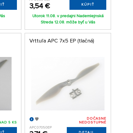
3,54 €
IŤ
KÚPIŤ
Vás
Utorok 11.08. v predajni Nademlejnská
Streda 12.08. môže byť u Vás
Vrttuľa APC 7x5 EP (tlačná)
DOČASNE
NAD 5 KS
NEDOSTUPNÉ
APC07050EP
IŤ
DETAIL