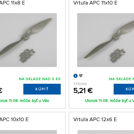
 APC 11x8 E
Vrtuľa APC 11x10 E
NA SKLADE NAD 5 KS
NA SKLADE 
77701110
€
5,21 €
KÚPIŤ
KÚP
orok 11.08. môže byť u Vás
Utorok 11.08. môže byť u 
 APC 10x10 E
Vrtuľa APC 12x6 E