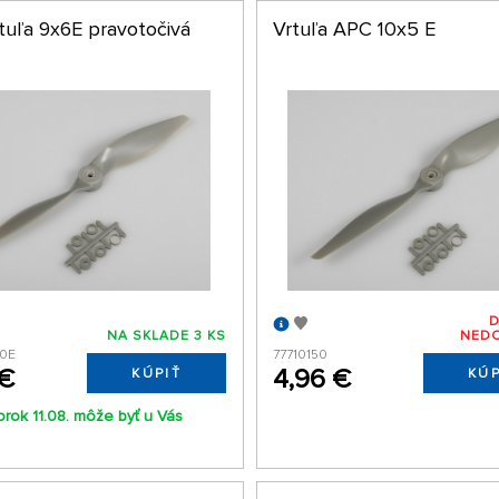
tuľa 9x6E pravotočivá
Vrtuľa APC 10x5 E
NA SKLADE 3 KS
NED
0E
77710150
 €
4,96 €
KÚPIŤ
KÚP
orok 11.08. môže byť u Vás