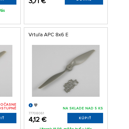
3,71 €
Vás
Vrtuľa APC 8x6 E
DOČASNE
OSTUPNÉ
NA SKLADE NAD 5 KS
77708061
4,12 €
IŤ
KÚPIŤ