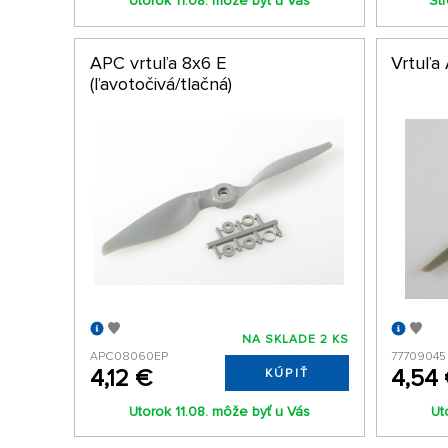
Utorok 11.08. môže byť u Vás
St
APC vrtuľa 8x6 E
Vrtuľa
(ľavotočivá/tlačná)
NA SKLADE 2 KS
APC08060EP
77709045
4,12 €
4,54
KÚPIŤ
Utorok 11.08. môže byť u Vás
Ut