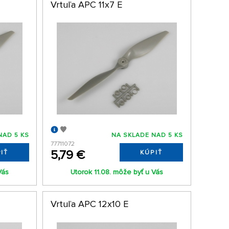
Vrtuľa APC 11x7 E
NAD 5 KS
NA SKLADE NAD 5 KS
77711072
5,79 €
IŤ
KÚPIŤ
Vás
Utorok 11.08. môže byť u Vás
Vrtuľa APC 12x10 E