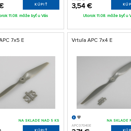
 €
3,54 €
KÚPIŤ
KÚP
orok 11.08. môže byť u Vás
Utorok 11.08. môže byť u 
 APC 7x5 E
Vrtuľa APC 7x4 E
NA SKLADE NAD 5 KS
NA SKLADE 
APC07040E
KÚPIŤ
KÚP