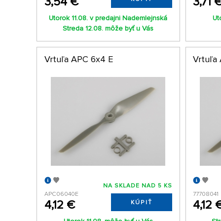
3,54 €
3,71 
Utorok 11.08. v predajni Nademlejnská
Ut
Streda 12.08. môže byť u Vás
Vrtuľa APC 6x4 E
Vrtuľa
NA SKLADE NAD 5 KS
APC06040E
77708041
4,12 €
4,12 
KÚPIŤ