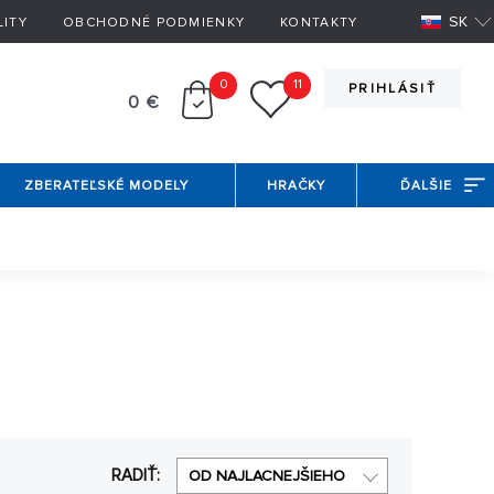
SK
LITY
OBCHODNÉ PODMIENKY
KONTAKTY
0
11
PRIHLÁSIŤ
0 €
ZBERATEĽSKÉ MODELY
HRAČKY
ĎALŠIE
j pre multikoptéry. Pozrite sa do našej ponuky
vrtulí
RADIŤ:
OD NAJLACNEJŠIEHO