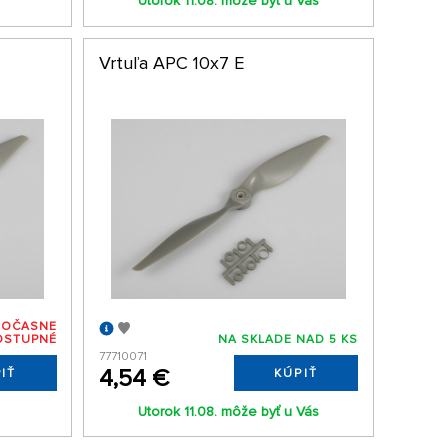
Utorok 11.08. môže byť u Vás
Vrtuľa APC 10x7 E
DOČASNE
OSTUPNÉ
NA SKLADE NAD 5 KS
77710071
4,54 €
IŤ
KÚPIŤ
Utorok 11.08. môže byť u Vás