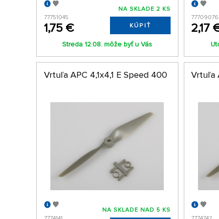
NA SKLADE 2 KS
77751045
77709076
1,75 €
2,17 
KÚPIŤ
Streda 12.08. môže byť u Vás
Ut
Vrtuľa APC 4,1x4,1 E Speed 400
Vrtuľa
NA SKLADE NAD 5 KS
7774141
7774742