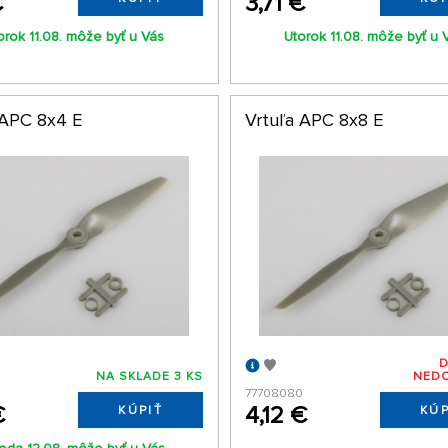
€
3,71 €
orok 11.08. môže byť u Vás
Utorok 11.08. môže byť u 
 APC 8x4 E
Vrtuľa APC 8x8 E
NA SKLADE 3 KS
NED
77708080
€
4,12 €
KÚPIŤ
KÚP