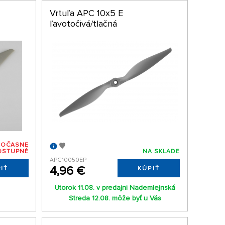
Vrtuľa APC 10x5 E
ľavotočivá/tlačná
DOČASNE
OSTUPNÉ
NA SKLADE
APC10050EP
4,96 €
IŤ
KÚPIŤ
Utorok 11.08. v predajni Nademlejnská
Streda 12.08. môže byť u Vás