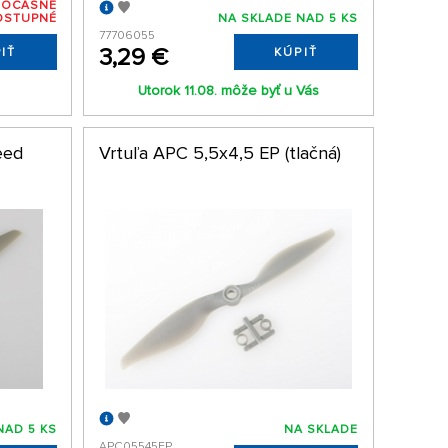
DOČASNE
OSTUPNÉ
NA SKLADE NAD 5 KS
77706055
3,29 €
IŤ
KÚPIŤ
Utorok 11.08. môže byť u Vás
eed
Vrtuľa APC 5,5x4,5 EP (tlačná)
NAD 5 KS
NA SKLADE
APC05545EP