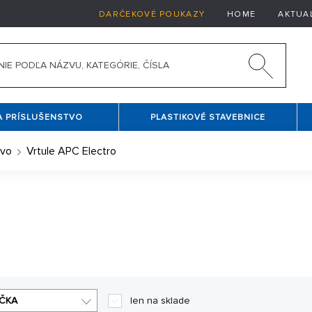
DARČEKOVÉ POUKAZY
HOME
AKTUA
A PRÍSLUŠENSTVO
PLASTIKOVÉ STAVEBNICE
tvo
Vrtule APC Electro
né pre priamy pohon. Sú vhodné nielen pre lietadlá, ale tiež a
ČKA
len na sklade