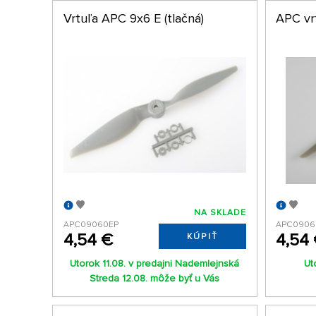
Vrtuľa APC 9x6 E (tlačná)
APC vr
NA SKLADE
APC09060EP
APC0906
4,54 €
4,54
KÚPIŤ
Utorok 11.08. v predajni Nademlejnská
Ut
Streda 12.08. môže byť u Vás