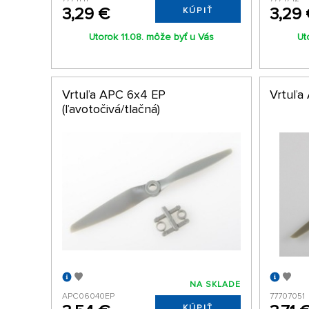
3,29 €
3,29
KÚPIŤ
Utorok 11.08. môže byť u Vás
Ut
Vrtuľa APC 6x4 EP
Vrtuľa
(ľavotočivá/tlačná)
NA SKLADE
APC06040EP
77707051
KÚPIŤ