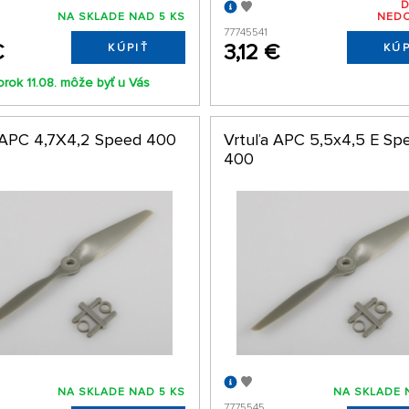
NA SKLADE NAD 5 KS
NED
77745541
€
3,12 €
KÚPIŤ
KÚP
orok 11.08. môže byť u Vás
 APC 4,7X4,2 Speed 400
Vrtuľa APC 5,5x4,5 E Sp
400
NA SKLADE NAD 5 KS
NA SKLADE 
7775545