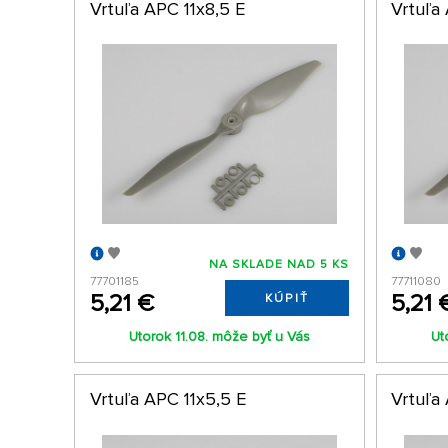
Vrtuľa APC 11x8,5 E
Vrtuľa
NA SKLADE NAD 5 KS
77701185
77711080
5,21 €
5,21 
KÚPIŤ
Utorok 11.08. môže byť u Vás
Ut
Vrtuľa APC 11x5,5 E
Vrtuľa