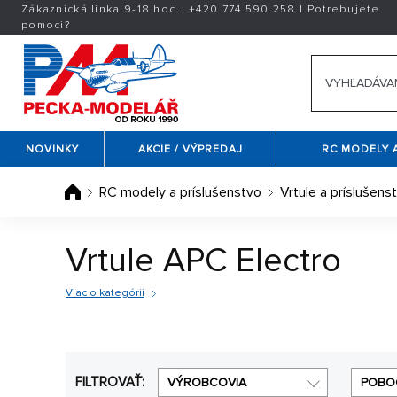
Zákaznická linka 9-18 hod.:
+420
774 590 258
|
Potrebujete
pomoci?
NOVINKY
AKCIE / VÝPREDAJ
RC MODELY 
RC modely a príslušenstvo
Vrtule a príslušens
Vrtule APC Electro
Viac o kategórii
Vrtule APC Electro
sú pre svoju vysokú účinnosť urče
APC Electro
a iste si vyberiete.
FILTROVAŤ:
VÝROBCOVIA
POBO