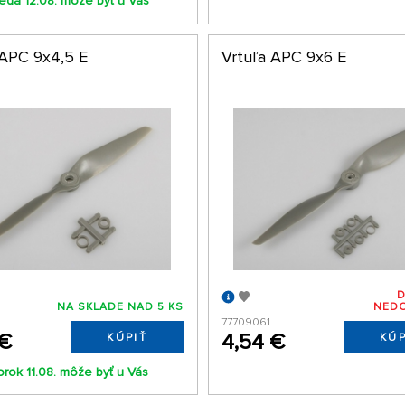
reda 12.08. môže byť u Vás
 APC 9x4,5 E
Vrtuľa APC 9x6 E
NA SKLADE NAD 5 KS
NED
77709061
 €
4,54 €
KÚPIŤ
KÚP
orok 11.08. môže byť u Vás