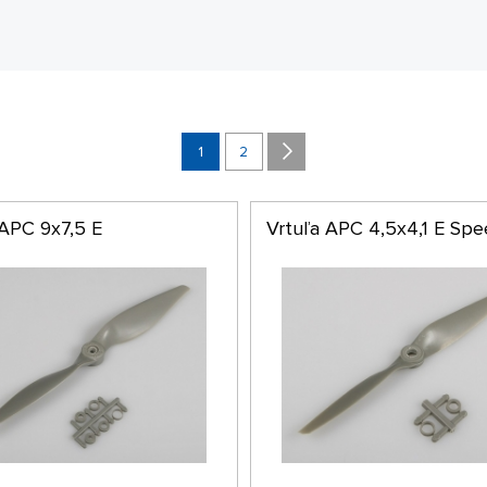
1
2
 APC 9x7,5 E
Vrtuľa APC 4,5x4,1 E Sp