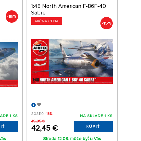
1:48 North American F-86F-40
Sabre
-15%
AKČNÁ CENA
-15%
808110
-15%
ADE 1 KS
NA SKLADE 1 KS
49,95 €
42,45 €
IŤ
KÚPIŤ
Vás
Streda 12.08. môže byť u Vás