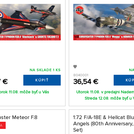
NA SKLADE 1 KS
NA
8040001
7 €
36,54 €
KÚPIŤ
KÚP
orok 11.08. môže byť u Vás
Utorok 11.08. v predajni Nade
Streda 12.08. môže byť u 
oster Meteor F.8
1:72 F/A-18E & Hellcat Bl
Angels (80th Anniversary,
KA
Set)