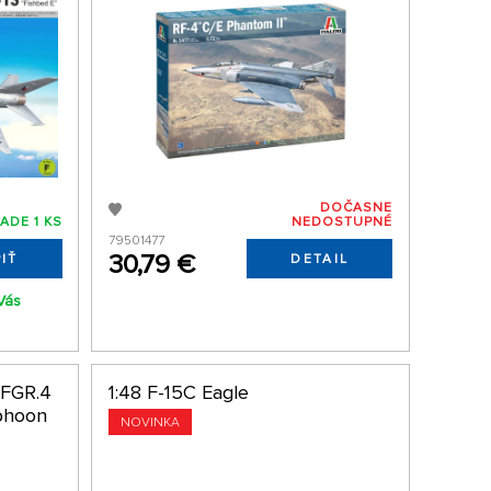
DOČASNE
ADE 1 KS
NEDOSTUPNÉ
79501477
30,79 €
IŤ
DETAIL
Vás
 FGR.4
1:48 F-15C Eagle
phoon
NOVINKA