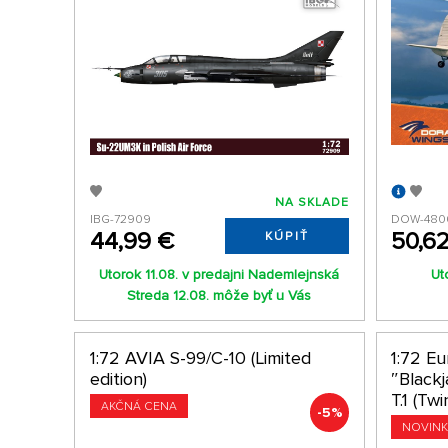
NA SKLADE
IBG-72909
DOW-480
44,99 €
50,6
KÚPIŤ
Utorok 11.08. v predajni Nademlejnská
Ut
Streda 12.08. môže byť u Vás
1:72 AVIA S-99/C-10 (Limited
1:72 E
edition)
″Black
T.1 (Tw
AKČNÁ CENA
-5%
NOVIN