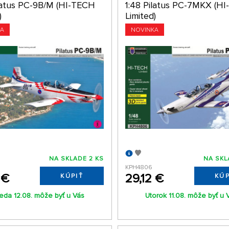
ilatus PC-9B/M (HI-TECH
1:48 Pilatus PC-7MKX (H
)
Limited)
KA
NOVINKA
NA SKLADE 2 KS
NA SKL
KPH4806
 €
29,12 €
KÚPIŤ
KÚP
reda 12.08. môže byť u Vás
Utorok 11.08. môže byť u 