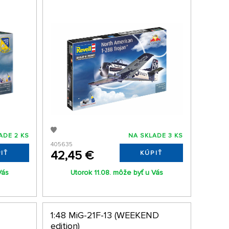
ADE 2 KS
NA SKLADE 3 KS
405635
42,45 €
IŤ
KÚPIŤ
Vás
Utorok 11.08. môže byť u Vás
1:48 MiG-21F-13 (WEEKEND
edition)