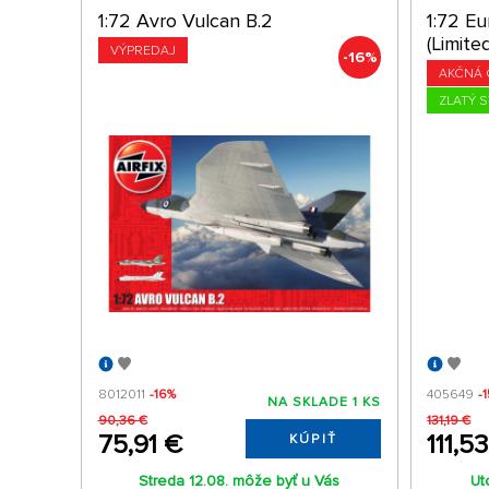
1:72 Avro Vulcan B.2
1:72 Eu
(Limite
VÝPREDAJ
-16%
AKČNÁ 
ZLATÝ 
8012011
-16%
405649
-
NA SKLADE 1 KS
90,36 €
131,19 €
75,91 €
111,5
KÚPIŤ
Streda 12.08. môže byť u Vás
Ut