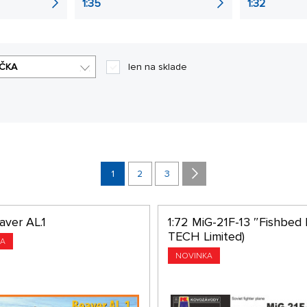
1:35
1:32
ČKA
len na sklade
1
2
3
aver AL.1
1:72 MiG-21F-13 ″Fishbed 
TECH Limited)
KA
NOVINKA