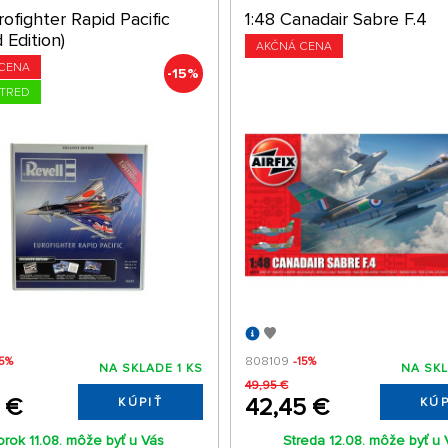
rofighter Rapid Pacific
1:48 Canadair Sabre F.4
d Edition)
AKČNÁ CENA
CENA
-15%
STRED
15%
808109
-15%
NA SKLADE 1 KS
NA SKL
49,95 €
3 €
42,45 €
KÚPIŤ
KÚP
orok 11.08. môže byť u Vás
Streda 12.08. môže byť u 