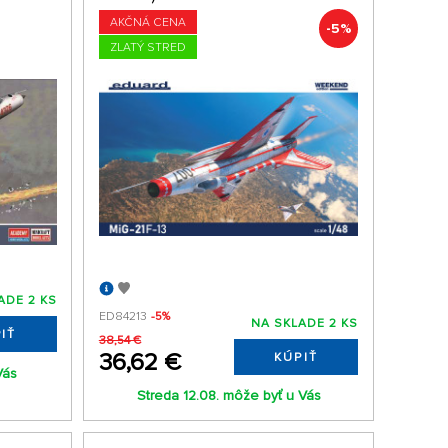
AKČNÁ CENA
-5%
ZLATÝ STRED
ADE 2 KS
ED84213
-5%
NA SKLADE 2 KS
IŤ
38,54 €
36,62 €
KÚPIŤ
Vás
Streda 12.08. môže byť u Vás