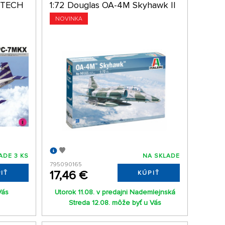
I-TECH
1:72 Douglas OA-4M Skyhawk II
NOVINKA
ADE 3 KS
NA SKLADE
795090165
17,46 €
IŤ
KÚPIŤ
Vás
Utorok 11.08. v predajni Nademlejnská
Streda 12.08. môže byť u Vás