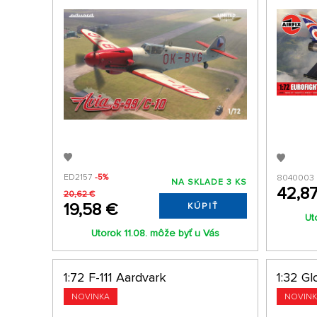
ED2157
-5%
8040003
NA SKLADE 3 KS
42,8
20,62 €
19,58 €
KÚPIŤ
Ut
Utorok 11.08. môže byť u Vás
1:72 F-111 Aardvark
1:32 Gl
NOVINKA
NOVIN