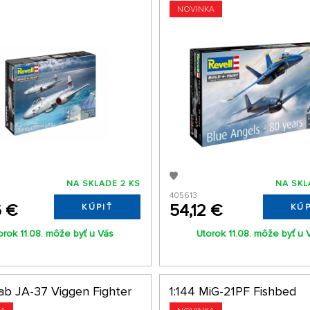
NOVINKA
NA SKLADE 2 KS
NA SKL
405613
6 €
54,12 €
KÚPIŤ
KÚP
orok 11.08. môže byť u Vás
Utorok 11.08. môže byť u 
aab JA-37 Viggen Fighter
1:144 MiG-21PF Fishbed