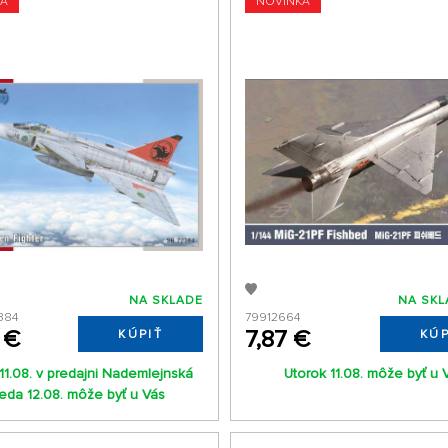
KA
NOVINKA
NA SKLADE
NA SKL
384
79912664
 €
7,87 €
KÚPIŤ
KÚP
11.08. v predajni Nademlejnská
Utorok 11.08. môže byť u 
reda 12.08. môže byť u Vás