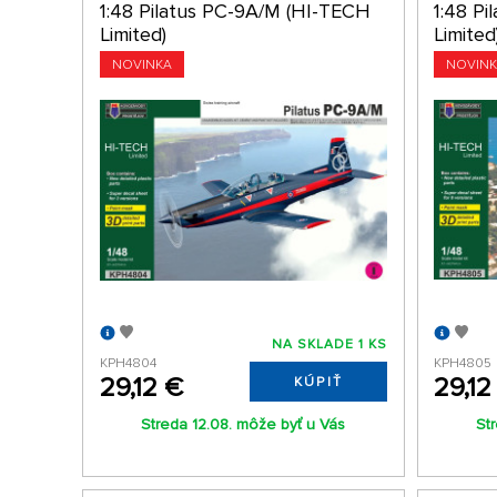
1:48 Pilatus PC-9A/M (HI-TECH
1:48 P
Limited)
Limited
NOVINKA
NOVIN
NA SKLADE 1 KS
KPH4804
KPH4805
29,12 €
29,12
KÚPIŤ
Streda 12.08. môže byť u Vás
St