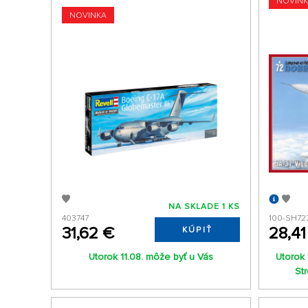
NOVIN
NOVINKA
NA SKLADE 1 KS
403747
100-SH72
31,62 €
28,41
KÚPIŤ
Utorok 11.08. môže byť u Vás
Utorok 
St