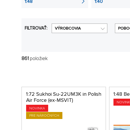
1:48
1:40
FILTROVAŤ:
VÝROBCOVIA
POBO
861
položiek
1:72 Sukhoi Su-22UM3K in Polish
1:48 Be
Air Force (ex-MSVIT)
NOVIN
NOVINKA
PRE NÁROČNÝCH