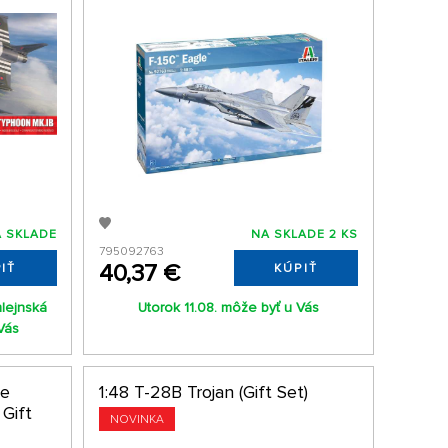
 SKLADE
NA SKLADE 2 KS
795092763
40,37 €
IŤ
KÚPIŤ
mlejnská
Utorok 11.08. môže byť u Vás
Vás
ue
1:48 T-28B Trojan (Gift Set)
 Gift
NOVINKA