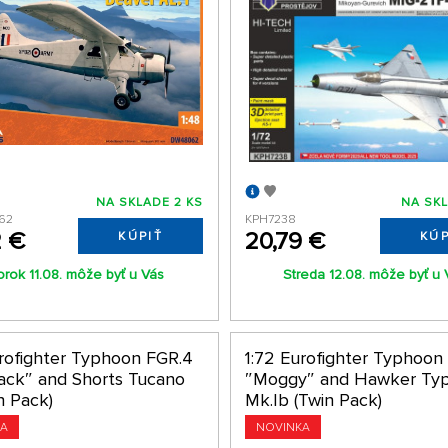
NA SKLADE 2 KS
NA SKL
62
KPH7238
2 €
20,79 €
KÚPIŤ
KÚP
orok 11.08. môže byť u Vás
Streda 12.08. môže byť u 
urofighter Typhoon FGR.4
1:72 Eurofighter Typhoon
jack″ and Shorts Tucano
″Moggy″ and Hawker Ty
in Pack)
Mk.Ib (Twin Pack)
KA
NOVINKA