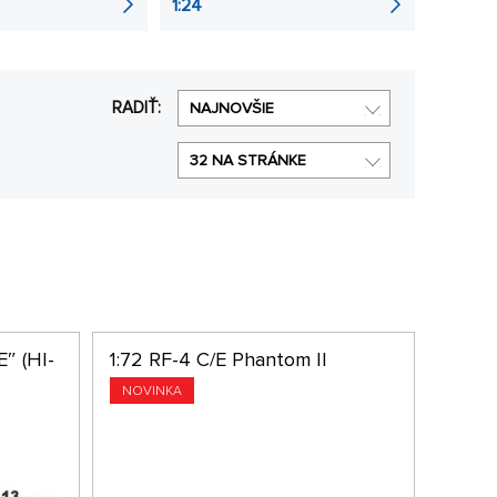
1:24
RADIŤ:
NAJNOVŠIE
32 NA STRÁNKE
E″ (HI-
1:72 RF-4 C/E Phantom II
NOVINKA