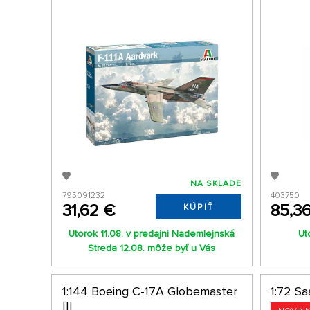
NA SKLADE
795091232
403750
31,62 €
85,3
KÚPIŤ
Utorok 11.08. v predajni Nademlejnská
Ut
Streda 12.08. môže byť u Vás
1:144 Boeing C-17A Globemaster
1:72 S
III