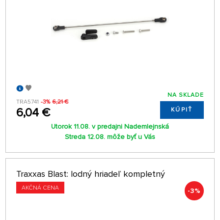
NA SKLADE
TRA5741
-3%
6,21 €
6,04 €
KÚPIŤ
Utorok 11.08. v predajni Nademlejnská
Streda 12.08. môže byť u Vás
Traxxas Blast: lodný hriadeľ kompletný
AKČNÁ CENA
-3%