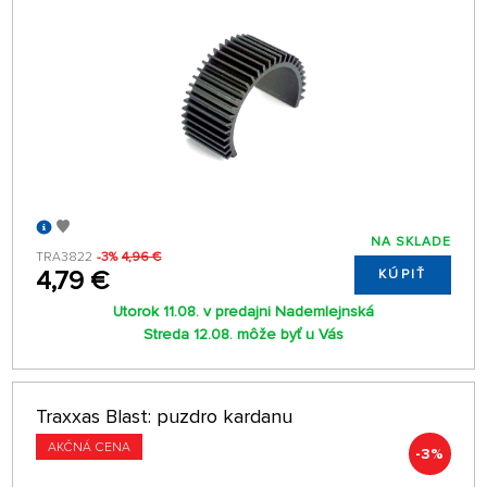
NA SKLADE
TRA3822
-3%
4,96 €
4,79 €
KÚPIŤ
Utorok 11.08. v predajni Nademlejnská
Streda 12.08. môže byť u Vás
Traxxas Blast: puzdro kardanu
AKČNÁ CENA
-3%