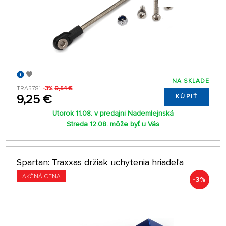
NA SKLADE
TRA5781
-3%
9,54 €
9,25 €
KÚPIŤ
Utorok 11.08. v predajni Nademlejnská
Streda 12.08. môže byť u Vás
Spartan: Traxxas držiak uchytenia hriadeľa
AKČNÁ CENA
-3%