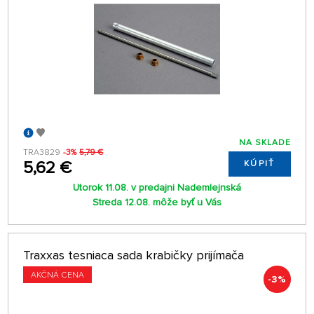
NA SKLADE
TRA3829
-3%
5,79 €
5,62 €
KÚPIŤ
Utorok 11.08. v predajni Nademlejnská
Streda 12.08. môže byť u Vás
Traxxas tesniaca sada krabičky prijímača
AKČNÁ CENA
-3%