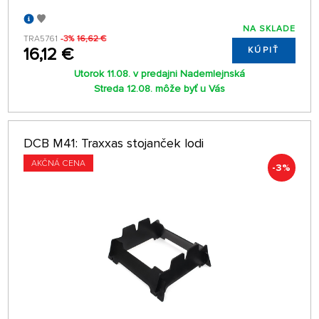
NA SKLADE
TRA5761
-3%
16,62 €
16,12 €
KÚPIŤ
Utorok 11.08. v predajni Nademlejnská
Streda 12.08. môže byť u Vás
DCB M41: Traxxas stojanček lodi
AKČNÁ CENA
-3%