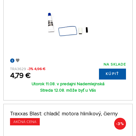
NA SKLADE
TRA3629
-3%
4,96 €
4,79 €
KÚPIŤ
Utorok 11.08. v predajni Nademlejnská
Streda 12.08. môže byť u Vás
Traxxas Blast: chladič motora hliníkový, čierny
AKČNÁ CENA
-3%