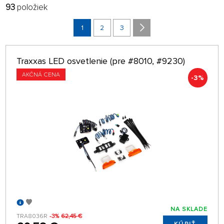
93
položiek
FILTROVAŤ:
RADIŤ:
VÝROBCOVIA
NAJNOVŠIE
1
2
3
POBOČKA
32 NA STRÁNKE
Traxxas LED osvetlenie (pre #8010, #9230)
len na sklade
AKČNÁ CENA
-3%
NA SKLADE
TRA8036R
-3%
62,45 €