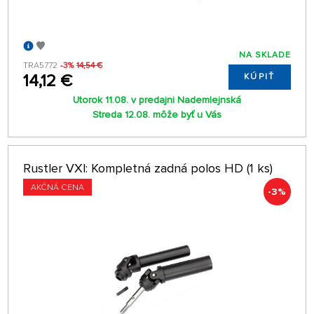
NA SKLADE
TRA5772
-3%
14,54 €
14,12 €
KÚPIŤ
Utorok 11.08. v predajni Nademlejnská
Streda 12.08. môže byť u Vás
Rustler VXl: Kompletná zadná polos HD (1 ks)
AKČNÁ CENA
-3%