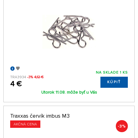
NA SKLADE 1 KS
TRA3934
-3%
4,12 €
4 €
KÚPIŤ
Utorok 11.08. môže byť u Vás
Traxxas červík imbus M3
AKČNÁ CENA
-3%