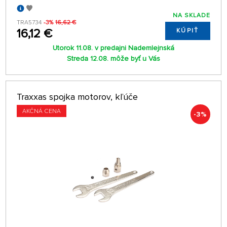
NA SKLADE
TRA5734
-3%
16,62 €
16,12 €
KÚPIŤ
Utorok 11.08. v predajni Nademlejnská
Streda 12.08. môže byť u Vás
Traxxas spojka motorov, kľúče
AKČNÁ CENA
-3%