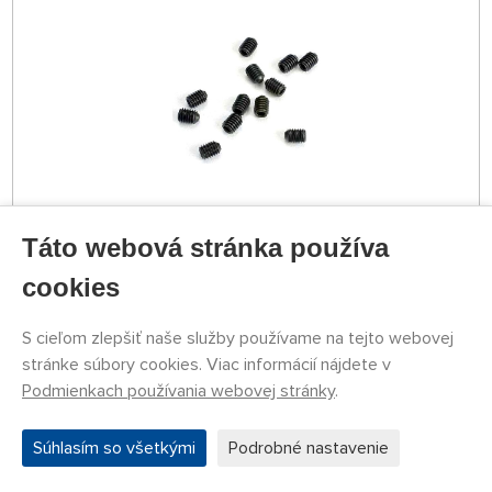
Táto webová stránka používa
NA SKLADE
TRA2743
-3%
4,12 €
4 €
KÚPIŤ
cookies
Utorok 11.08. v predajni Nademlejnská
S cieľom zlepšiť naše služby používame na tejto webovej
Streda 12.08. môže byť u Vás
stránke súbory cookies. Viac informácií nájdete v
Podmienkach používania webovej stránky
.
Traxxas Blast/Vee: gumové priechodky tiahel
riadenia (2)
Súhlasím so všetkými
Podrobné nastavenie
AKČNÁ CENA
-3%