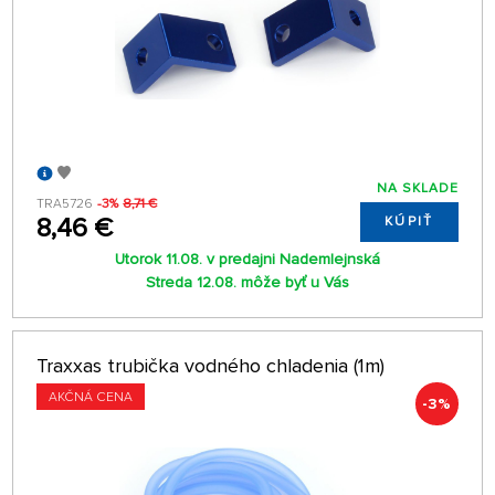
NA SKLADE
TRA5726
-3%
8,71 €
8,46 €
KÚPIŤ
Utorok 11.08. v predajni Nademlejnská
Streda 12.08. môže byť u Vás
Traxxas trubička vodného chladenia (1m)
AKČNÁ CENA
-3%