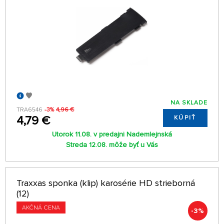
NA SKLADE
TRA6546
-3%
4,96 €
4,79 €
KÚPIŤ
Utorok 11.08. v predajni Nademlejnská
Streda 12.08. môže byť u Vás
Traxxas sponka (klip) karosérie HD strieborná
(12)
AKČNÁ CENA
-3%