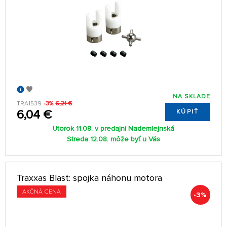
NA SKLADE
TRA1539
-3%
6,21 €
6,04 €
KÚPIŤ
Utorok 11.08. v predajni Nademlejnská
Streda 12.08. môže byť u Vás
Traxxas Blast: spojka náhonu motora
AKČNÁ CENA
-3%