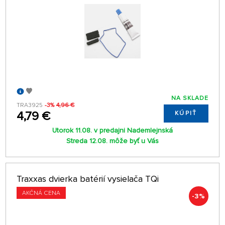
NA SKLADE
TRA3925
-3%
4,96 €
4,79 €
KÚPIŤ
Utorok 11.08. v predajni Nademlejnská
Streda 12.08. môže byť u Vás
Traxxas dvierka batérií vysielača TQi
AKČNÁ CENA
-3%