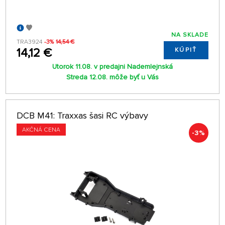
NA SKLADE
TRA3924
-3%
14,54 €
14,12 €
KÚPIŤ
Utorok 11.08. v predajni Nademlejnská
Streda 12.08. môže byť u Vás
DCB M41: Traxxas šasi RC výbavy
AKČNÁ CENA
-3%