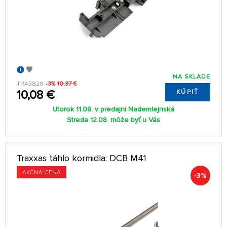
NA SKLADE
TRA3820
-3%
10,37 €
10,08 €
KÚPIŤ
Utorok 11.08. v predajni Nademlejnská
Streda 12.08. môže byť u Vás
Traxxas táhlo kormidla: DCB M41
AKČNÁ CENA
-3%