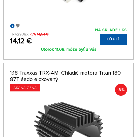
NA SKLADE 1 KS
TRA2938X
-3%
14,54 €
14,12 €
KÚPIŤ
Utorok 11.08. môže byť u Vás
1:18 Traxxas TRX-4M: Chladič motora Titan 180
87T šedo eloxovaný
AKČNÁ CENA
-3%