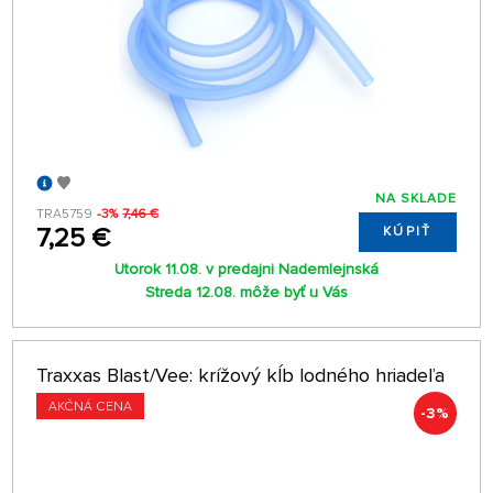
NA SKLADE
TRA5759
-3%
7,46 €
7,25 €
KÚPIŤ
Utorok 11.08. v predajni Nademlejnská
Streda 12.08. môže byť u Vás
Traxxas Blast/Vee: krížový kĺb lodného hriadeľa
AKČNÁ CENA
-3%