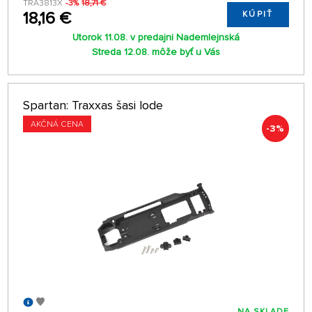
TRA3813X
-3%
18,71 €
18,16 €
KÚPIŤ
Utorok 11.08. v predajni Nademlejnská
Streda 12.08. môže byť u Vás
Spartan: Traxxas šasi lode
AKČNÁ CENA
-3%
NA SKLADE