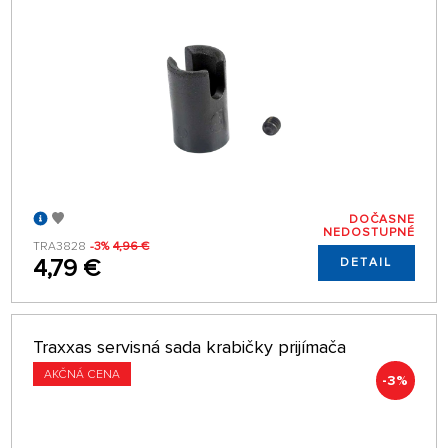
DOČASNE
NEDOSTUPNÉ
TRA3828
-3%
4,96 €
4,79 €
DETAIL
Traxxas servisná sada krabičky prijímača
AKČNÁ CENA
-3%