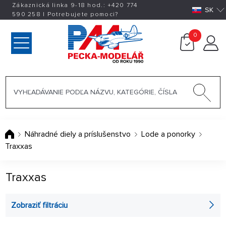
Zákaznická linka 9-18 hod.:
+420
774
SK
590 258
|
Potrebujete pomoci?
0
Náhradné diely a príslušenstvo
Lode a ponorky
Traxxas
Traxxas
Zobraziť filtráciu