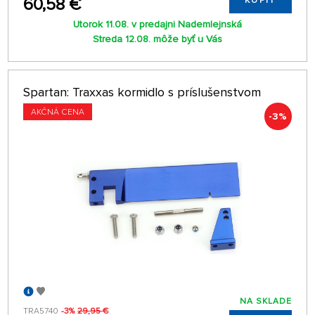
60,58 €
KÚPIŤ
Utorok 11.08. v predajni Nademlejnská
Streda 12.08. môže byť u Vás
Spartan: Traxxas kormidlo s príslušenstvom
AKČNÁ CENA
-3%
NA SKLADE
TRA5740
-3%
29,95 €