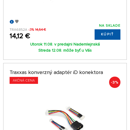
NA SKLADE
TRA6852A
-3%
14,54 €
14,12 €
KÚPIŤ
Utorok 11.08. v predajni Nademlejnská
Streda 12.08. môže byť u Vás
Traxxas konverzný adaptér iD konektora
AKČNÁ CENA
-3%