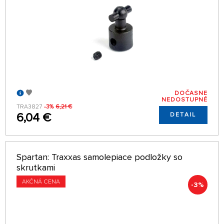
DOČASNE
NEDOSTUPNÉ
TRA3827
-3%
6,21 €
6,04 €
DETAIL
Spartan: Traxxas samolepiace podložky so
skrutkami
AKČNÁ CENA
-3%