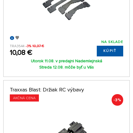
NA SKLADE
TRA3544
-3%
10,37 €
10,08 €
KÚPIŤ
Utorok 11.08. v predajni Nademlejnská
Streda 12.08. môže byť u Vás
Traxxas Blast: Držiak RC výbavy
AKČNÁ CENA
-3%