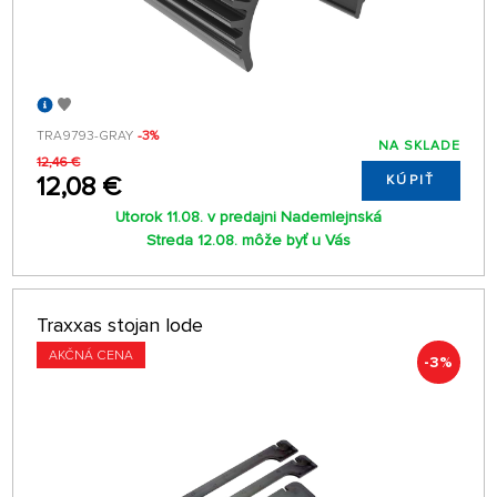
TRA9793-GRAY
-3%
NA SKLADE
12,46 €
12,08 €
KÚPIŤ
Utorok 11.08. v predajni Nademlejnská
Streda 12.08. môže byť u Vás
Traxxas stojan lode
AKČNÁ CENA
-3%