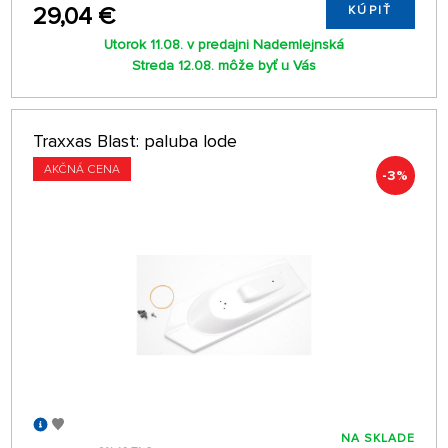
29,04 €
KÚPIŤ
Utorok 11.08. v predajni Nademlejnská
Streda 12.08. môže byť u Vás
Traxxas Blast: paluba lode
AKČNÁ CENA
-3%
NA SKLADE