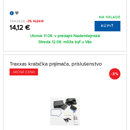
NA SKLADE
TRA3628
-3%
14,54 €
14,12 €
KÚPIŤ
Utorok 11.08. v predajni Nademlejnská
Streda 12.08. môže byť u Vás
Traxxas krabička prijímača, príslušenstvo
AKČNÁ CENA
-3%