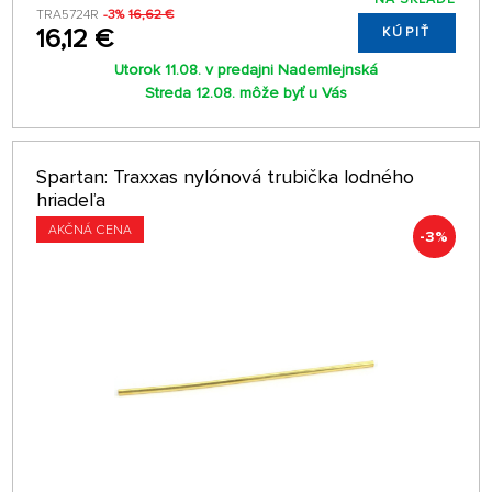
TRA5724R
-3%
16,62 €
16,12 €
KÚPIŤ
Utorok 11.08. v predajni Nademlejnská
Streda 12.08. môže byť u Vás
Spartan: Traxxas nylónová trubička lodného
hriadeľa
AKČNÁ CENA
-3%