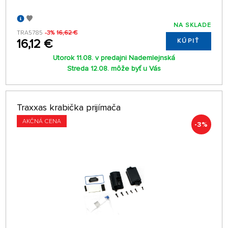
NA SKLADE
TRA5785
-3%
16,62 €
16,12 €
KÚPIŤ
Utorok 11.08. v predajni Nademlejnská
Streda 12.08. môže byť u Vás
Traxxas krabička prijímača
AKČNÁ CENA
-3%