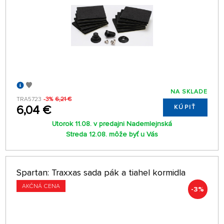
NA SKLADE
TRA5723
-3%
6,21 €
6,04 €
KÚPIŤ
Utorok 11.08. v predajni Nademlejnská
Streda 12.08. môže byť u Vás
Spartan: Traxxas sada pák a tiahel kormidla
AKČNÁ CENA
-3%