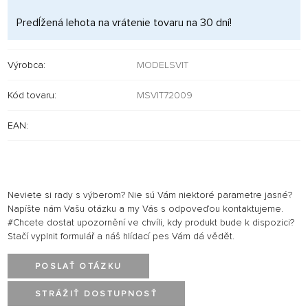
Predĺžená lehota na vrátenie tovaru na 30 dní!
Výrobca:
MODELSVIT
Kód tovaru:
MSVIT72009
EAN:
Neviete si rady s výberom? Nie sú Vám niektoré parametre jasné?
Napíšte nám Vašu otázku a my Vás s odpoveďou kontaktujeme.
#Chcete dostat upozornění ve chvíli, kdy produkt bude k dispozici?
Stačí vyplnit formulář a náš hlídací pes Vám dá vědět.
POSLAŤ OTÁZKU
STRÁŽIŤ DOSTUPNOSŤ