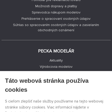
Možnosti dopravy a platby
Sprievodca nákupom modelov
Prehlásenie o spracovaní osobných údajov
Súhlas so spracovaním osobných údajov a zasielaním
obchodných oznámení
PECKA MODELÁR
Aktuality
Výrobcovia modelov
Voľné miesta
Kontakty
Táto webová stránka používa
Registrácia
cookies
Ochrana súkromia
Nastavenie cookies
S cieľom zlepšiť naše služby používame na tejto webovej
Facebook
stránke súbory cookies. Viac informácií nájdete v