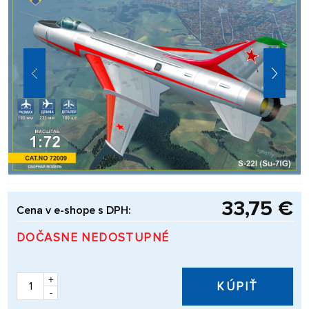
33,75 €
Cena v e-shope s DPH:
DOČASNE NEDOSTUPNÉ
+
KÚPIŤ
-