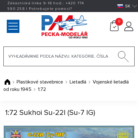
Zákaznická linka 9-18 hod.:
+420
774
SK
590 258
|
Potrebujete pomoci?
0
Plastikové stavebnice
Lietadlá
Vojenské lietadlá
od roku 1945
1:72
1:72 Sukhoi Su-22I (Su-7 IG)