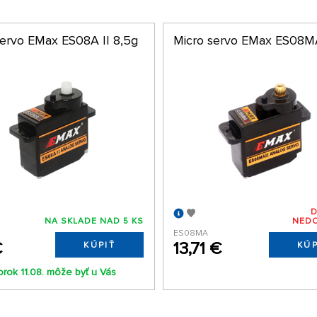
servo EMax ES08A II 8,5g
Micro servo EMax ES08MA
NA SKLADE NAD 5 KS
NED
ES08MA
€
13,71 €
KÚPIŤ
KÚP
orok 11.08. môže byť u Vás