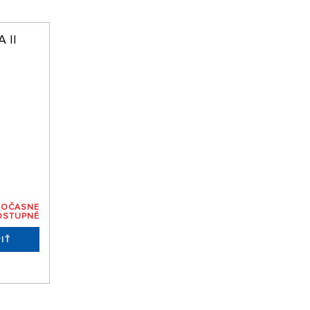
 II
DOČASNE
OSTUPNÉ
IŤ