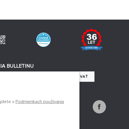
IA BULLETINU
REGISTROVAŤ
 so spracovaním osobných údajov
ájdete v
Podmienkach používania