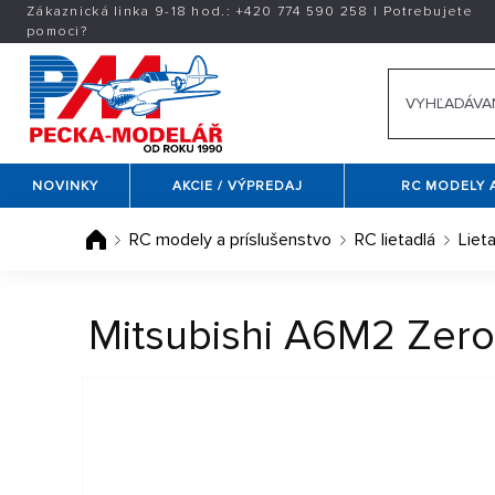
Zákaznická linka 9-18 hod.:
+420
774 590 258
|
Potrebujete
pomoci?
NOVINKY
AKCIE / VÝPREDAJ
RC MODELY 
RC modely a príslušenstvo
RC lietadlá
Liet
Mitsubishi A6M2 Zero