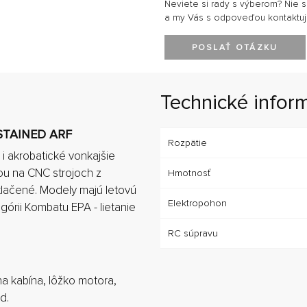
Neviete si rady s výberom? Nie 
a my Vás s odpoveďou kontaktu
POSLAŤ OTÁZKU
Technické infor
STAINED ARF
Rozpätie
 i akrobatické vonkajšie
ou na CNC strojoch z
Hmotnosť
otlačené. Modely majú letovú
Elektropohon
órii Kombatu EPA - lietanie
RC súpravu
na kabína, lôžko motora,
d.