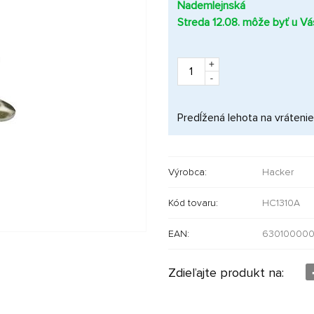
Nademlejnská
Streda 12.08. môže byť u Vá
+
-
Predĺžená lehota na vrátenie
Výrobca:
Hacker
Kód tovaru:
HC1310A
EAN:
63010000
Zdieľajte produkt na: