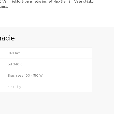
sú Vám niektoré parametre jasné? Napíšte nám Vašu otázku
jeme.
mácie
840 mm
od 340 g
Brushless 100 - 150 W
4-kanály