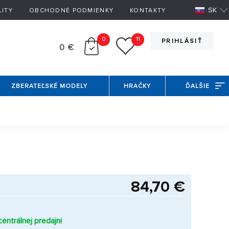
SK
LITY
OBCHODNÉ PODMIENKY
KONTAKTY
0
11
PRIHLÁSIŤ
0 €
ZBERATEĽSKÉ MODELY
HRAČKY
ĎALŠIE
84,70 €
entrálnej predajni