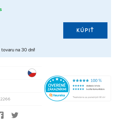
s
KÚPIŤ
 tovaru na 30 dní!
02266