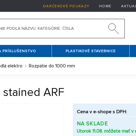
DARČEKOVÉ POUKAZY
HOME
AKTUA
A PRÍSLUŠENSTVO
PLASTIKOVÉ STAVEBNICE
adlá elektro
Rozpätie do 1000 mm
 stained ARF
Cena v e-shope s DPH:
NA SKLADE
Utorok 11.08. môžete mať v c