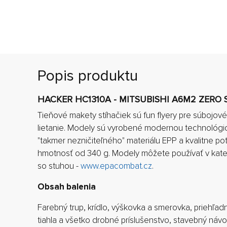
Popis produktu
HACKER HC1310A - MITSUBISHI A6M2 ZERO 
Tieňové makety stíhačiek sú fun flyery pre súbojové
lietanie. Modely sú vyrobené modernou technológi
"takmer nezničiteľného" materiálu EPP a kvalitne p
hmotnosť od 340 g. Modely môžete používať v kateg
so stuhou -
www.epacombat.cz
.
Obsah balenia
Farebný trup, krídlo, výškovka a smerovka, priehľad
tiahla a všetko drobné príslušenstvo, stavebný návo