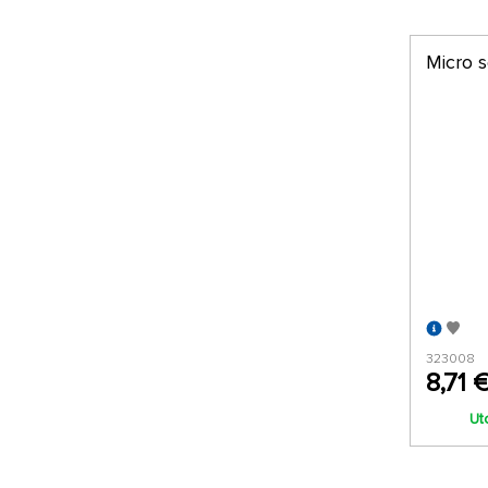
Micro 
323008
8,71 
Ut