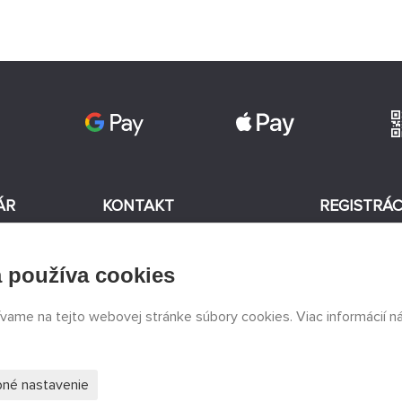
ÁR
KONTAKT
REGISTRÁC
+420 774 590 258
v
 používa cookies
Súhlasím
info@
peckamodel.cz
KAMENNÉ
ívame na tejto webovej stránke súbory cookies. Viac informácií n
PREDAJNE
3x Praha
s
né nastavenie