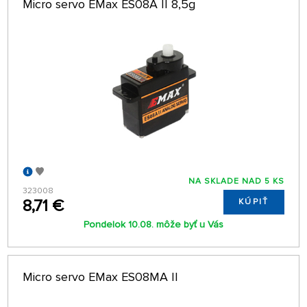
Micro servo EMax ES08A II 8,5g
64 NA STRÁNKE
NA SKLADE NAD 5 KS
323008
8,71 €
KÚPIŤ
Pondelok 10.08. môže byť u Vás
Micro servo EMax ES08MA II