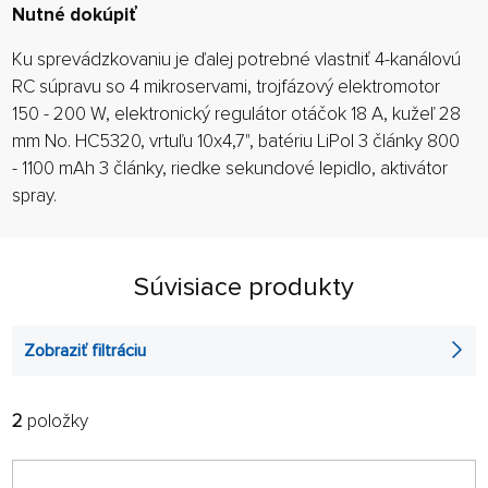
Nutné dokúpiť
Ku sprevádzkovaniu je ďalej potrebné vlastniť 4-kanálovú
RC súpravu so 4 mikroservami, trojfázový elektromotor
150 - 200 W, elektronický regulátor otáčok 18 A, kužeľ 28
mm No. HC5320, vrtuľu 10x4,7", batériu LiPol 3 články 800
- 1100 mAh 3 články, riedke sekundové lepidlo, aktivátor
spray.
Súvisiace produkty
Zobraziť filtráciu
2
položky
FILTROVAŤ:
RADIŤ:
ABECEDNE
len na sklade