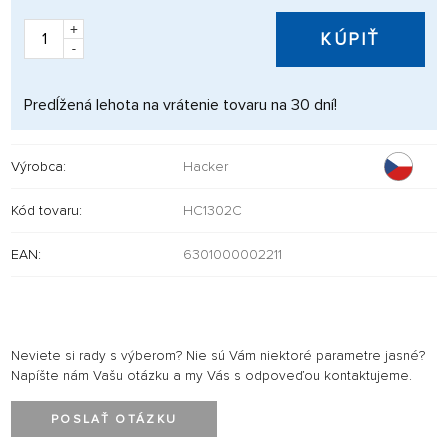
+
KÚPIŤ
-
Predĺžená lehota na vrátenie tovaru na 30 dní!
Výrobca:
Hacker
Kód tovaru:
HC1302C
EAN:
6301000002211
Neviete si rady s výberom? Nie sú Vám niektoré parametre jasné?
Napíšte nám Vašu otázku a my Vás s odpoveďou kontaktujeme.
POSLAŤ OTÁZKU