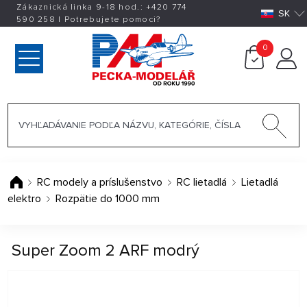
Zákaznická linka 9-18 hod.:
+420
774
SK
590 258
|
Potrebujete pomoci?
0
RC modely a príslušenstvo
RC lietadlá
Lietadlá
elektro
Rozpätie do 1000 mm
Super Zoom 2 ARF modrý