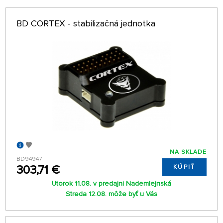
ABECEDNE
len na sklade
BD CORTEX - stabilizačná jednotka
64 NA STRÁNKE
NA SKLADE
BD94947
303,71 €
KÚPIŤ
Utorok 11.08. v predajni Nademlejnská
Streda 12.08. môže byť u Vás