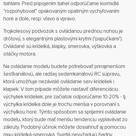
tiahlami. Pred pripojením tiahel odporúčame kormidlá
"rozpohybovať" opakovaným opatrným vychyľovaním
hore a dole, resp. vľavo a vpravo.
Trojkolesový podvozok s ovládanou prednou nohou je
drôtový, s elegantnými plastovými krytmi ("papučkami").
Ovládané sú krídelká, klapky, smerovka, výškovka a
otáčky motora.
Na ovládanie modelu budete potrebovať prinajmenšom
šesťkanálovú, ale radšej sedemkanálovú RC súpravu,
ktorá umožňuje nezávislé ovládanie serv krídeliek i
klapiek. V tom prípade môžete nastaviť diferenciáciu
výchyliek krídeliek; pre začiatok odporúčame 10-20% - tj.
výchylka krídelka dole je trochu menšia v porovnaní s
výchylkou hore. Týmto spôsobom sa spríjemní ovládanie
modelu, ktorý bude mať menšiu tendenciu vyplavávat zo
zákruty. Podobný účinok môžete dosiahnuť aj pomocou
mixu krídelká-smerovka. Svetlá nevyžadujú žiadny