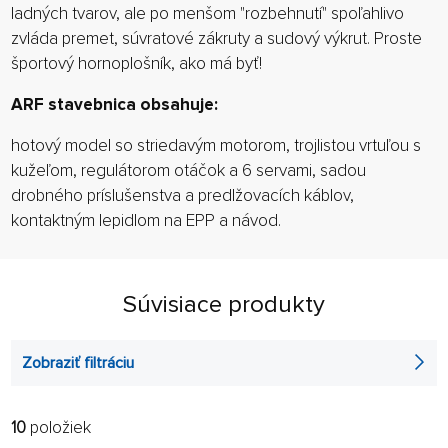
ladných tvarov, ale po menšom "rozbehnutí" spoľahlivo
zvláda premet, súvratové zákruty a sudový výkrut. Proste
športový hornoplošník, ako má byť!
ARF stavebnica obsahuje:
hotový model so striedavým motorom, trojlistou vrtuľou s
kužeľom, regulátorom otáčok a 6 servami, sadou
drobného príslušenstva a predlžovacích káblov,
kontaktným lepidlom na EPP a návod.
Súvisiace produkty
Zobraziť filtráciu
10
položiek
FILTROVAŤ:
RADIŤ: