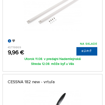
NA SKLADE
4ST19869
9,96 €
KÚPIŤ
Utorok 11.08. v predajni Nademlejnská
Streda 12.08. môže byť u Vás
CESSNA 182 new - vrtuľa