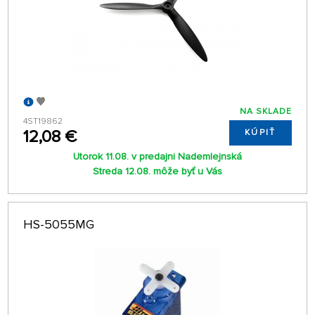
NA SKLADE
4ST19862
12,08 €
KÚPIŤ
Utorok 11.08. v predajni Nademlejnská
Streda 12.08. môže byť u Vás
HS-5055MG