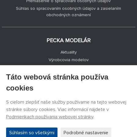
Prehlásenie o spracovaní osobných údajov
Súhlas so spracovaním osobných údajov a zasielaním
obchodných oznámení
PECKA MODELÁR
Aktuality
Výrobcovia modelov
Voľné miesta
Kontakty
Táto webová stránka používa
Registrácia
cookies
Ochrana súkromia
Nastavenie cookies
S cieľom zlepšiť naše služby používame na tejto webovej
Facebook
stránke súbory cookies. Viac informácií nájdete v
Podmienkach používania webovej stránky
.
©
PECKA MODELÁR s.r.o.
2011 - 2026. Všetky práva
Súhlasím so všetkými
Podrobné nastavenie
vyhradené.