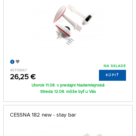
NA SKLADE
4ST19867
26,25 €
KÚPIŤ
Utorok 11.08. v predajni Nademlejnská
Streda 12.08. môže byť u Vás
CESSNA 182 new - stay bar