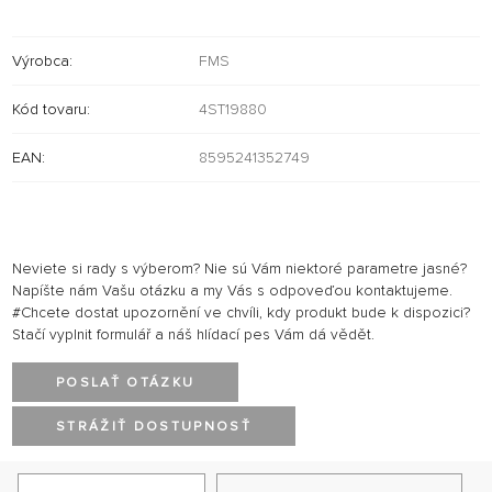
Výrobca:
FMS
Kód tovaru:
4ST19880
EAN:
8595241352749
Neviete si rady s výberom? Nie sú Vám niektoré parametre jasné?
Napíšte nám Vašu otázku a my Vás s odpoveďou kontaktujeme.
#Chcete dostat upozornění ve chvíli, kdy produkt bude k dispozici?
Stačí vyplnit formulář a náš hlídací pes Vám dá vědět.
POSLAŤ OTÁZKU
STRÁŽIŤ DOSTUPNOSŤ