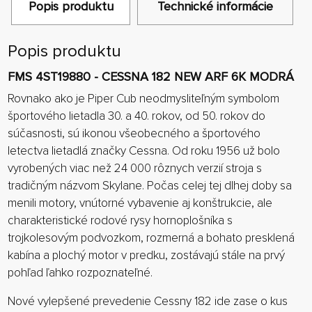
Popis produktu
Technické informácie
Popis produktu
FMS 4ST19880 - CESSNA 182 NEW ARF 6K MODRÁ
Rovnako ako je Piper Cub neodmysliteľným symbolom
športového lietadla 30. a 40. rokov, od 50. rokov do
súčasnosti, sú ikonou všeobecného a športového
letectva lietadlá značky Cessna. Od roku 1956 už bolo
vyrobených viac než 24 000 rôznych verzií stroja s
tradičným názvom Skylane. Počas celej tej dlhej doby sa
menili motory, vnútorné vybavenie aj konštrukcie, ale
charakteristické rodové rysy hornoplošníka s
trojkolesovým podvozkom, rozmerná a bohato presklená
kabína a plochý motor v predku, zostávajú stále na prvý
pohľad ľahko rozpoznateľné.
Nové vylepšené prevedenie Cessny 182 ide zase o kus