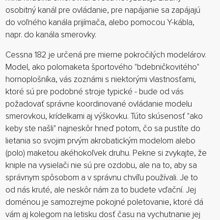
osobitný kanál pre ovládanie, pre napájanie sa zapájajú
do voľného kanála prijímača, alebo pomocou Y-kábla,
napr. do kanála smerovky.
Cessna 182 je určená pre mierne pokročilých modelárov.
Model, ako polomaketa športového "bdebničkovitého"
hornoplošníka, vás zoznámi s niektorými vlastnosťami,
ktoré sú pre podobné stroje typické - bude od vás
požadovať správne koordinované ovládanie modelu
smerovkou, krídelkami aj výškovku. Túto skúsenosť "ako
keby ste našli" najneskôr hneď potom, čo sa pustíte do
lietania so svojim prvým akrobatickým modelom alebo
(polo) maketou akéhokoľvek druhu. Pekne si zvykajte, že
kniple na vysielači nie sú pre ozdobu, ale na to, aby sa
správnym spôsobom a v správnu chvíľu používali. Je to
od nás kruté, ale neskôr nám za to budete vďační. Jej
doménou je samozrejme pokojné poletovanie, ktoré dá
vám aj kolegom na letisku dosť času na vychutnanie jej