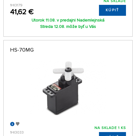
NA SKLADE
1HI3179
41,62 €
KÚPIŤ
Utorok 11.08. v predajni Nademlejnská
Streda 12.08. môže byť u Vás
HS-70MG
NA SKLADE 1 KS
1HI3033