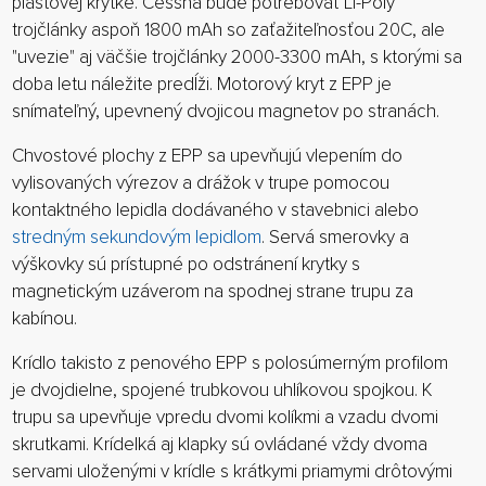
plastovej krytke. Cessna bude potrebovať Li-Poly
trojčlánky aspoň 1800 mAh so zaťažiteľnosťou 20C, ale
"uvezie" aj väčšie trojčlánky 2000-3300 mAh, s ktorými sa
doba letu náležite predĺži. Motorový kryt z EPP je
snímateľný, upevnený dvojicou magnetov po stranách.
Chvostové plochy z EPP sa upevňujú vlepením do
vylisovaných výrezov a drážok v trupe pomocou
kontaktného lepidla dodávaného v stavebnici alebo
stredným sekundovým lepidlom
. Servá smerovky a
výškovky sú prístupné po odstránení krytky s
magnetickým uzáverom na spodnej strane trupu za
kabínou.
Krídlo takisto z penového EPP s polosúmerným profilom
je dvojdielne, spojené trubkovou uhlíkovou spojkou. K
trupu sa upevňuje vpredu dvomi kolíkmi a vzadu dvomi
skrutkami. Krídelká aj klapky sú ovládané vždy dvoma
servami uloženými v krídle s krátkymi priamymi drôtovými