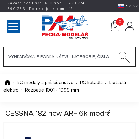
Zákaznická linka 9-18 hod.:
+420
774
SK
590 258
|
Potrebujete pomoci?
0
RC modely a príslušenstvo
RC lietadlá
Lietadlá
elektro
Rozpätie 1001 - 1999 mm
CESSNA 182 new ARF 6k modrá