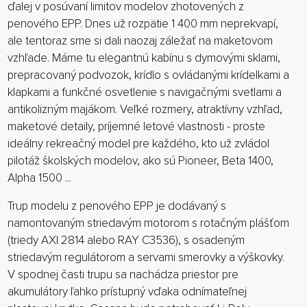
ďalej v posúvaní limitov modelov zhotovených z
penového EPP. Dnes už rozpätie 1 400 mm neprekvapí,
ale tentoraz sme si dali naozaj záležať na maketovom
vzhľade. Máme tu elegantnú kabínu s dymovými sklami,
prepracovaný podvozok, krídlo s ovládanými krídelkami a
klapkami a funkčné osvetlenie s navigačnými svetlami a
antikolizným majákom. Veľké rozmery, atraktívny vzhľad,
maketové detaily, príjemné letové vlastnosti - proste
ideálny rekreačný model pre každého, kto už zvládol
pilotáž školských modelov, ako sú Pioneer, Beta 1400,
Alpha 1500 ...
Trup modelu z penového EPP je dodávaný s
namontovaným striedavým motorom s rotačným plášťom
(triedy AXI 2814 alebo RAY C3536), s osadeným
striedavým regulátorom a servami smerovky a výškovky.
V spodnej časti trupu sa nachádza priestor pre
akumulátory ľahko prístupný vďaka odnímateľnej