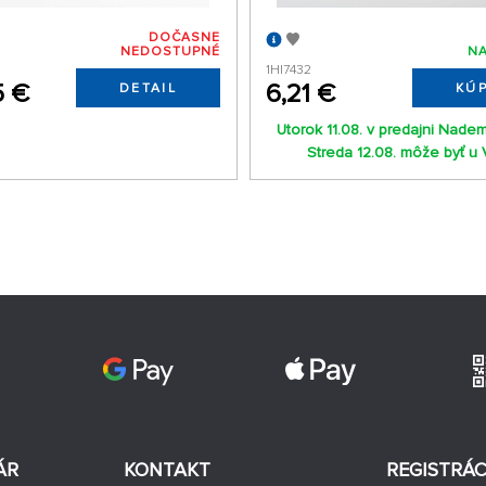
DOČASNE
NEDOSTUPNÉ
NA
1HI7432
5 €
6,21 €
DETAIL
KÚP
Utorok 11.08. v predajni Nade
Streda 12.08. môže byť u 
ÁR
KONTAKT
REGISTRÁC