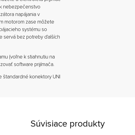
tak nebezpečenstvo
zátora napájania v
cím motorom zase môžete
apájacieho systému so
e servá bez potreby ďalších
mu (voľne k stiahnutiu na
zovať software prijímača.
re štandardné konektory UNI
Súvisiace produkty