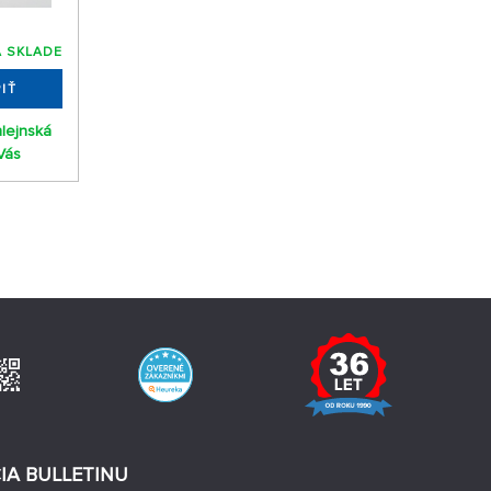
 SKLADE
IŤ
mlejnská
Vás
IA BULLETINU