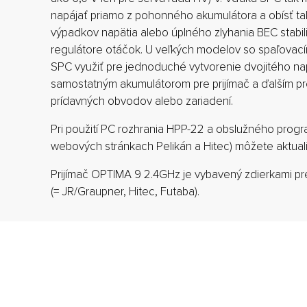
napájať priamo z pohonného akumulátora a obísť 
výpadkov napätia alebo úplného zlyhania BEC stabili
regulátore otáčok. U veľkých modelov so spaľova
SPC využiť pre jednoduché vytvorenie dvojitého n
samostatným akumulátorom pre prijímač a ďalším pr
prídavných obvodov alebo zariadení.
Pri použití PC rozhrania HPP-22 a obslužného progra
webových stránkach Pelikán a Hitec) môžete aktuali
Prijímač OPTIMA 9 2.4GHz je vybavený zdierkami p
(= JR/Graupner, Hitec, Futaba).