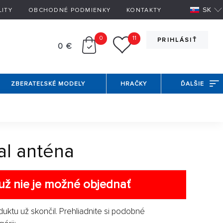
SK
LITY
OBCHODNÉ PODMIENKY
KONTAKTY
0
11
PRIHLÁSIŤ
0 €
ZBERATEĽSKÉ MODELY
HRAČKY
ĎALŠIE
al anténa
už nie je možné objednať
duktu už skončil. Prehliadnite si podobné