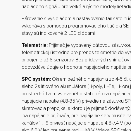
riadiaceho signálu pre veľké a rýchle modely lietadie
Párovanie s vysielačom a nastavovanie fail-safe nú
vykonáva s pomocou programovacieho tlačidla SET 
stavy sú indikované 2 LED diódami.
Telemetria:
Prijímač je vybavený dátovou zásuvkou 
telemetrickej ústredne pre prenos telemetrie do v
pripojenie až 8 senzorov. Bez prídavných snímačov 
odovzdáva údaje o hodnote napájacieho napätia pr
SPC systém:
Okrem bežného napájania zo 4-5 čl.
alebo 2s lítiového akumulátora (Li-poly, Li-Fe, Li-ion
prostredníctvom vstavaného stabilizátora napájania
napájacie napätie (4,8-35 V) privedie na zásuvku SPC
skratovacia prepojka, s ktorou je prijímač dodávan
iba napájanie prijímača, pre napájanie serv musíte n
kanálov 1 ... 9 priviesť napájacie napätie 4,8-7,4 V (p
ako 6,0 V len pre serva radu HV) V. Vďaka SPC tak m