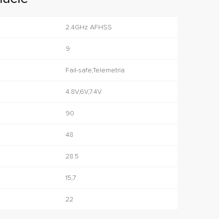
2.4GHz AFHSS
9
Fail-safe,Telemetria
4.8V,6V,7.4V
90
48
28.5
15,7
22