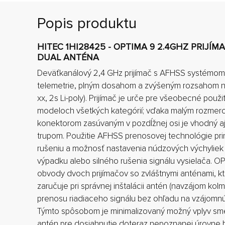
Popis produktu
HITEC 1HI28425 - OPTIMA 9 2.4GHZ PRIJÍM
DUAL ANTÉNA
Deväťkanálový 2,4 GHz prijímač s AFHSS systémom
telemetrie, plným dosahom a zvýšeným rozsahom na
xx, 2s Li-poly). Prijímač je urče pre všeobecné použi
modeloch všetkých kategórií; vďaka malým rozmero
konektorom zasúvaným v pozdĺžnej osi je vhodný aj 
trupom. Použitie AFHSS prenosovej technológie pri
rušeniu a možnosť nastavenia núdzových výchyliek (f
výpadku alebo silného rušenia signálu vysielača. 
obvody dvoch prijímačov so zvláštnymi anténami, kt
zaručuje pri správnej inštalácii antén (navzájom kol
prenosu riadiaceho signálu bez ohľadu na vzájomnú
Týmto spôsobom je minimalizovaný možný vplyv sme
antén pre dosiahnutie doteraz nepoznanej úrovne