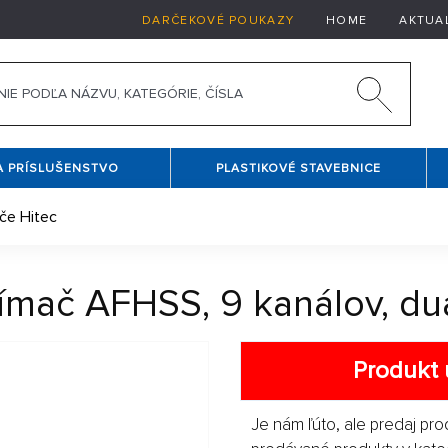
DARČEKOVÉ POUKAZY
HOME
AKTUA
A PRÍSLUŠENSTVO
PLASTIKOVÉ STAVEBNICE
ače Hitec
ímač AFHSS, 9 kanálov, du
Produkt 
Je nám ľúto, ale predaj pro