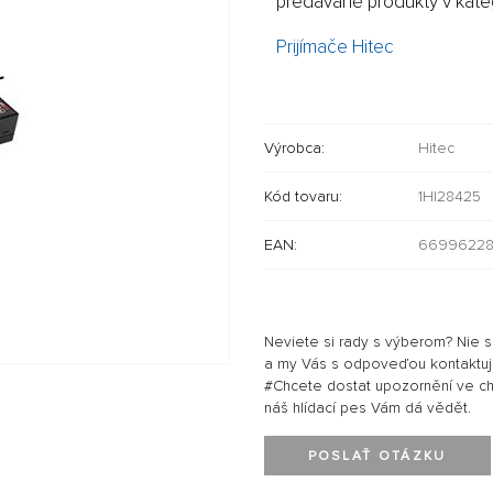
predávané produkty v kateg
Prijímače Hitec
Výrobca:
Hitec
Kód tovaru:
1HI28425
EAN:
66996228
Neviete si rady s výberom? Nie 
a my Vás s odpoveďou kontaktu
#Chcete dostat upozornění ve chví
náš hlídací pes Vám dá vědět.
POSLAŤ OTÁZKU