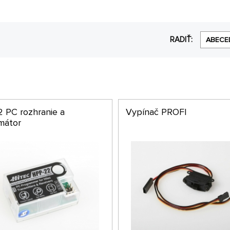
RADIŤ:
ABECE
 PC rozhranie a
Vypínač PROFI
mátor