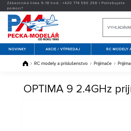
Zákaznická linka 9-18 hod.:
+420
774 590 258
|
Potrebujete
pomoci?
NOVINKY
AKCIE / VÝPREDAJ
RC MODELY 
RC modely a príslušenstvo
Prijímače
Prijím
OPTIMA 9 2.4GHz prij