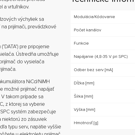
l a vrtuľníkov.
Modulácia/Kódovanie
dzových výchyliek sa
na prijímači, prevádzkové
Počet kanálov
Funkcie
("DATA") pre pripojenie
ysielača. Ústredňa umožňuje
Napájanie (4,8-35 V pri SPC)
prijímač do vysielača
ijímača.
Odber bez serv [mA]
 akumulátora NiCd/NiMH
Dĺžka [mm]
) je možné prijímač napájať
. V takom prípade sa
Šírka [mm]
, z ktorej sa vyberie
Výška [mm]
ý. SPC systém zabezpečuje
a niektorú zo zásuviek
Hmotnosť [g]
odľa typu serv, napätie vyššie
ôžete u elektroletu prijímač