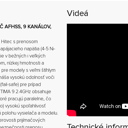
Videá
AČ AFHSS, 9 KANÁLOV,
 Hitec s prenosom
pájacieho napätia (4-5 Ni-
tie v bežných i veľkých
m, nízkej hmotnosti a
pre modely s veľmi štíhlym
náša vysokú odolnosť voči
ail-safe) pre prípad
OPTIMA 9 2.4GHz obsahuje
oré pracujú paralelne, čo
mo) vysokú spoľahlivosť
 polohu vysielača a modelu.
rovosti prijímačových
Technické infor
 bezpečnosti prenosu