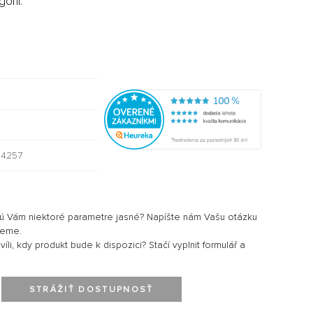
órii:
4257
sú Vám niektoré parametre jasné? Napíšte nám Vašu otázku
jeme.
li, kdy produkt bude k dispozici? Stačí vyplnit formulář a
STRÁŽIŤ DOSTUPNOSŤ