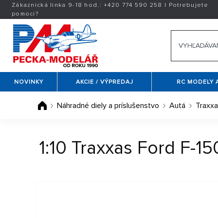
Zákaznická linka 9-18 hod.:
+420
774 590 258
|
Potrebujete
pomoci?
NOVINKY
AKCIE / VÝPREDAJ
RC MODELY 
Náhradné diely a príslušenstvo
Autá
Traxx
1:10 Traxxas Ford F-1