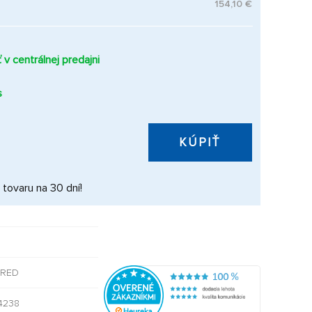
154,10 €
v centrálnej predajni
s
KÚPIŤ
 tovaru na 30 dní!
-RED
4238