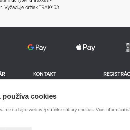
tém uchytenia Traxxas -
h. Vyžaduje držiak TRA10153
ÁR
KONTAKT
REGISTRÁC
+420 774 590 258
 používa cookies
v
Súhlasím
info@
peckamodel.cz
KAMENNÉ
ívame na tejto webovej stránke súbory cookies. Viac informácií n
PREDAJNE
3x Praha