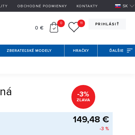
SK
LITY
OBCHODNÉ PODMIENKY
KONTAKTY
0
11
PRIHLÁSIŤ
0 €
ZBERATEĽSKÉ MODELY
HRAČKY
ĎALŠIE
ená
-3%
ZĽAVA
149,48 €
-3 %