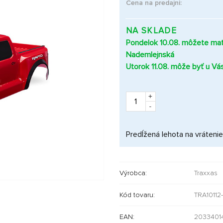
Cena na predajni:
NA SKLADE
Pondelok 10.08. môžete mať 
Nademlejnská
Utorok 11.08. môže byť u Vá
+
-
Predĺžená lehota na vrátenie
Výrobca:
Traxxas
Kód tovaru:
TRA10112
EAN:
2033401