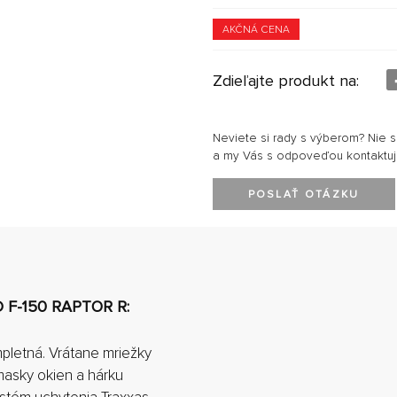
AKČNÁ CENA
Zdieľajte produkt na:
Neviete si rady s výberom? Nie 
a my Vás s odpoveďou kontaktu
POSLAŤ OTÁZKU
 F-150 RAPTOR R:
pletná. Vrátane mriežky
masky okien a hárku