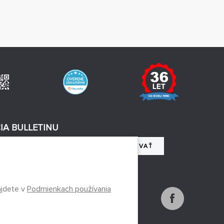
IA BULLETINU
REGISTROVAŤ
 so spracovaním osobných údajov
ájdete v
Podmienkach používania