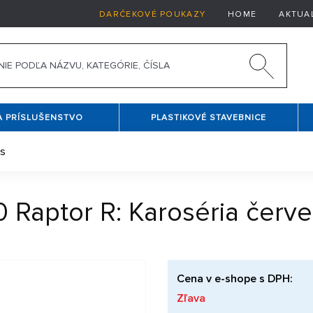
DARČEKOVÉ POUKAZY
HOME
AKTUA
A PRÍSLUŠENSTVO
PLASTIKOVÉ STAVEBNICE
as
50 Raptor R: Karoséria červ
Cena v e-shope s DPH:
Zľava