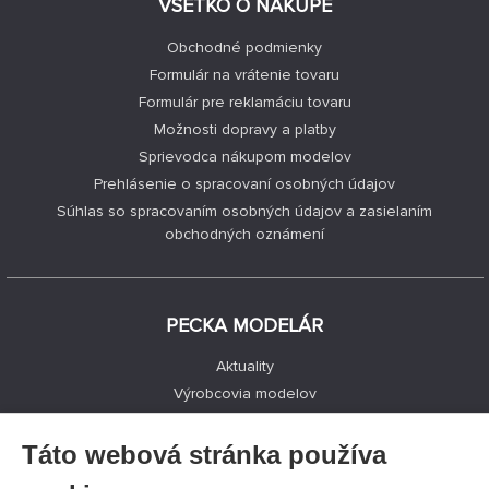
VŠETKO O NÁKUPE
Obchodné podmienky
Formulár na vrátenie tovaru
Formulár pre reklamáciu tovaru
Možnosti dopravy a platby
Sprievodca nákupom modelov
Prehlásenie o spracovaní osobných údajov
Súhlas so spracovaním osobných údajov a zasielaním
obchodných oznámení
PECKA MODELÁR
Aktuality
Výrobcovia modelov
Voľné miesta
Kontakty
Táto webová stránka používa
Registrácia