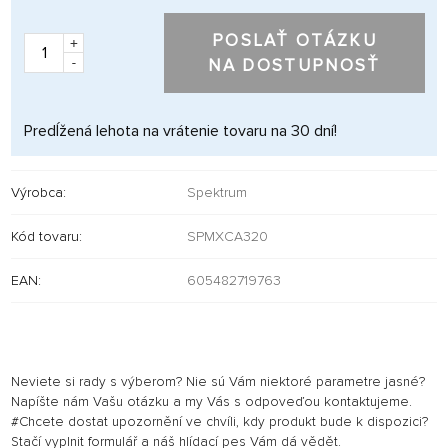
POSLAŤ OTÁZKU
+
-
NA DOSTUPNOSŤ
Predĺžená lehota na vrátenie tovaru na 30 dní!
Výrobca:
Spektrum
Kód tovaru:
SPMXCA320
EAN:
605482719763
Neviete si rady s výberom? Nie sú Vám niektoré parametre jasné?
Napíšte nám Vašu otázku a my Vás s odpoveďou kontaktujeme.
#Chcete dostat upozornění ve chvíli, kdy produkt bude k dispozici?
Stačí vyplnit formulář a náš hlídací pes Vám dá vědět.