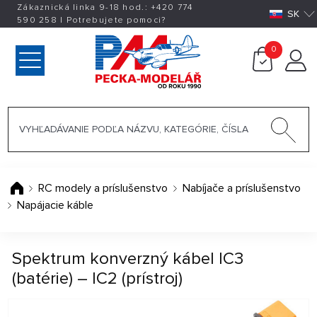
Zákaznická linka 9-18 hod.:
+420
774
SK
590 258
|
Potrebujete pomoci?
0
RC modely a príslušenstvo
Nabíjače a príslušenstvo
Napájacie káble
Spektrum konverzný kábel IC3
(batérie) – IC2 (prístroj)