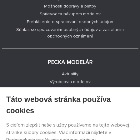
Možnosti dopravy a platby
Sprievodca nákupom modelov
Prehlásenie o spracovaní osobných údajov
Súhlas so spracovaním osobných údajov a zasielaním
obchodných oznámení
PECKA MODELÁR
Aktuality
Výrobcovia modelov
Voľné miesta
Kontakty
Táto webová stránka používa
Registrácia
cookies
Ochrana súkromia
Nastavenie cookies
S cieľom zlepšiť naše služby používame na tejto webovej
Facebook
stránke súbory cookies. Viac informácií nájdete v