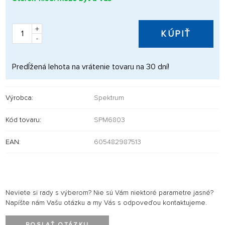
+
KÚPIŤ
-
Predĺžená lehota na vrátenie tovaru na 30 dní!
Výrobca:
Spektrum
Kód tovaru:
SPM6803
EAN:
605482987513
Neviete si rady s výberom? Nie sú Vám niektoré parametre jasné?
Napíšte nám Vašu otázku a my Vás s odpoveďou kontaktujeme.
POSLAŤ OTÁZKU