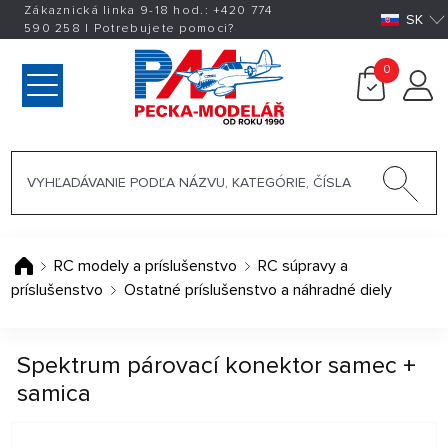
Zákaznická linka 9-18 hod.:
+420
774
SK
590 258
|
Potrebujete pomoci?
0
RC modely a príslušenstvo
RC súpravy a
príslušenstvo
Ostatné príslušenstvo a náhradné diely
Spektrum párovací konektor samec +
samica