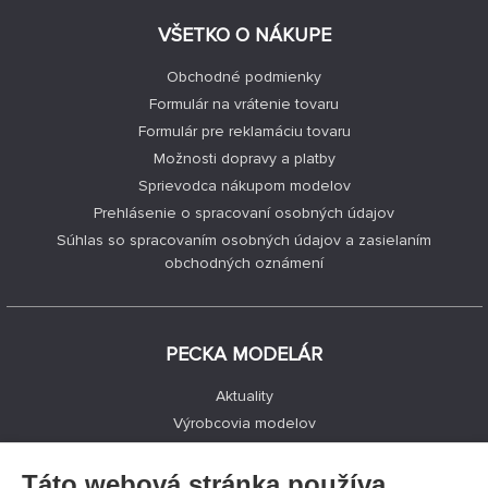
VŠETKO O NÁKUPE
Obchodné podmienky
Formulár na vrátenie tovaru
Formulár pre reklamáciu tovaru
Možnosti dopravy a platby
Sprievodca nákupom modelov
Prehlásenie o spracovaní osobných údajov
Súhlas so spracovaním osobných údajov a zasielaním
obchodných oznámení
PECKA MODELÁR
Aktuality
Výrobcovia modelov
Voľné miesta
Kontakty
Táto webová stránka používa