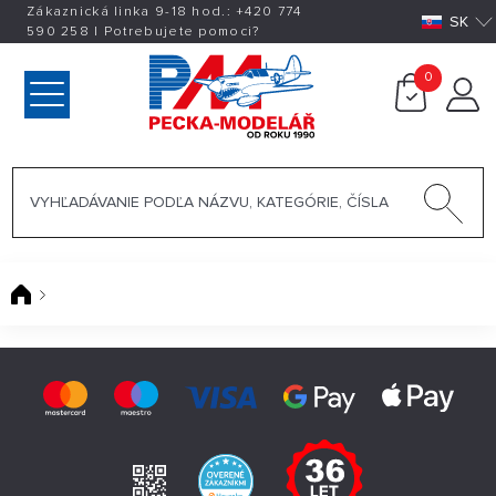
Zákaznická linka 9-18 hod.:
+420
774
SK
590 258
|
Potrebujete pomoci?
0