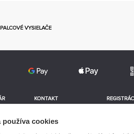
 PALCOVÉ VYSIELAČE
ÁR
KONTAKT
REGISTRÁC
+420 774 590 258
 používa cookies
v
Súhlasím
info@
peckamodel.cz