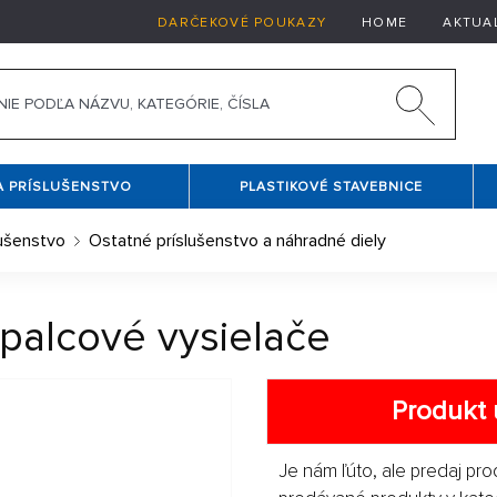
DARČEKOVÉ POUKAZY
HOME
AKTUA
A PRÍSLUŠENSTVO
PLASTIKOVÉ STAVEBNICE
lušenstvo
Ostatné príslušenstvo a náhradné diely
palcové vysielače
Produkt 
Je nám ľúto, ale predaj pro