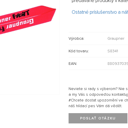
predávané produkty v kateg
Ostatné príslušenstvo a ná
Výrobca:
Graupner
Kód tovaru:
S8341
EAN:
88093703
Neviete si rady s výberom? Nie 
a my Vás s odpoveďou kontaktu
#Chcete dostat upozornění ve chví
náš hlídací pes Vám dá vědět.
POSLAŤ OTÁZKU