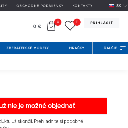
SK
LITY
OBCHODNÉ PODMIENKY
KONTAKTY
0
11
PRIHLÁSIŤ
0 €
ZBERATEĽSKÉ MODELY
HRAČKY
ĎALŠIE
už nie je možné objednať
duktu už skončil. Prehliadnite si podobné