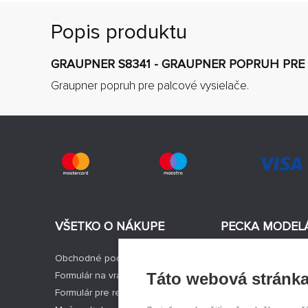
Popis produktu
GRAUPNER S8341 - GRAUPNER POPRUH PRE
Graupner popruh pre palcové vysielače.
VŠETKO O NÁKUPE
PECKA MODEL
Obchodné podmienky
Aktuality
Formulár na vrátenie tovaru
Táto webová stránka
Výrobcovia modelo
Formulár pre reklamáciu tovaru
Voľné miesta