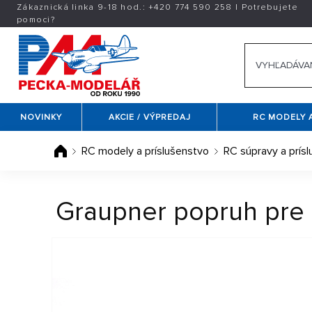
Zákaznická linka 9-18 hod.:
+420
774 590 258
|
Potrebujete
pomoci?
NOVINKY
AKCIE / VÝPREDAJ
RC MODELY 
RC modely a príslušenstvo
RC súpravy a prís
Graupner popruh pre 