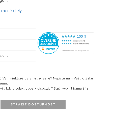
órii:
hradné diely
97282
sú Vám niektoré parametre jasné? Napíšte nám Vašu otázku
jeme.
li, kdy produkt bude k dispozici? Stačí vyplnit formulář a
STRÁŽIŤ DOSTUPNOSŤ