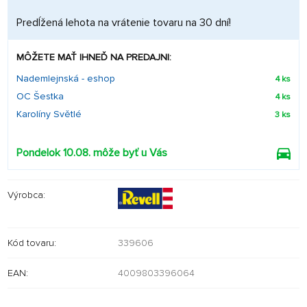
Predĺžená lehota na vrátenie tovaru na 30 dní!
MÔŽETE MAŤ IHNEĎ NA PREDAJNI:
Nademlejnská - eshop
4 ks
OC Šestka
4 ks
Karolíny Světlé
3 ks
Pondelok 10.08. môže byť u Vás
Výrobca:
Kód tovaru:
339606
EAN:
4009803396064