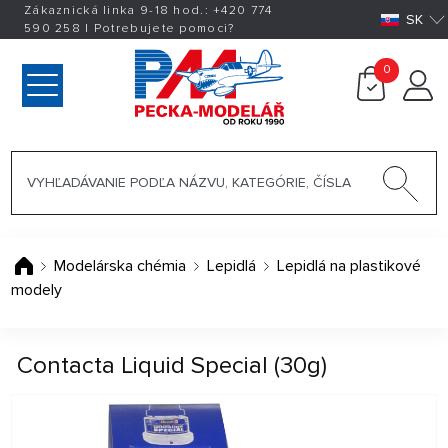
Zákaznická linka 9-18 hod.:
+420
774
SK
590 258
|
Potrebujete pomoci?
0
Modelárska chémia
Lepidlá
Lepidlá na plastikové
modely
Contacta Liquid Special (30g)