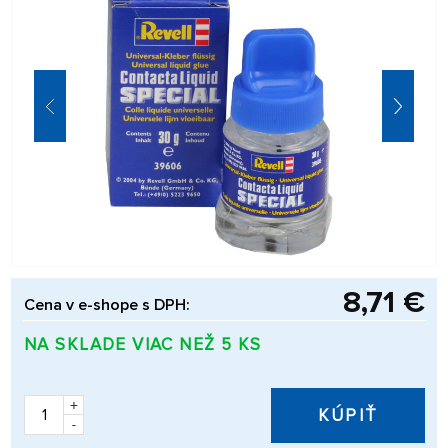
8,71 €
Cena v e-shope s DPH:
NA SKLADE VIAC NEŽ 5 KS
+
KÚPIŤ
-