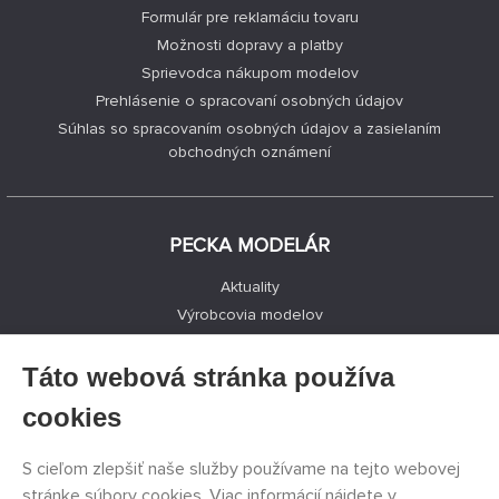
Formulár pre reklamáciu tovaru
Možnosti dopravy a platby
Sprievodca nákupom modelov
Prehlásenie o spracovaní osobných údajov
Súhlas so spracovaním osobných údajov a zasielaním
obchodných oznámení
PECKA MODELÁR
Aktuality
Výrobcovia modelov
Voľné miesta
Kontakty
Táto webová stránka používa
Registrácia
cookies
Ochrana súkromia
Nastavenie cookies
S cieľom zlepšiť naše služby používame na tejto webovej
Facebook
stránke súbory cookies. Viac informácií nájdete v