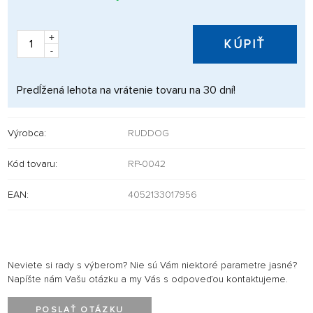
+
KÚPIŤ
-
Predĺžená lehota na vrátenie tovaru na 30 dní!
Výrobca:
RUDDOG
Kód tovaru:
RP-0042
EAN:
4052133017956
Neviete si rady s výberom? Nie sú Vám niektoré parametre jasné?
Napíšte nám Vašu otázku a my Vás s odpoveďou kontaktujeme.
POSLAŤ OTÁZKU