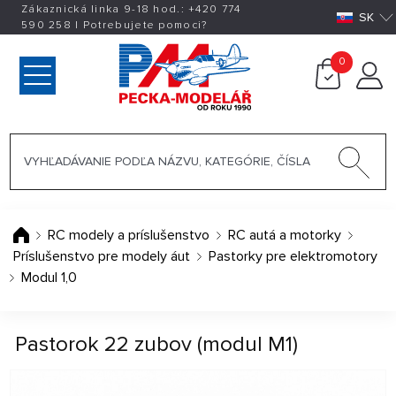
Zákaznická linka 9-18 hod.:
+420
774
SK
590 258
|
Potrebujete pomoci?
0
RC modely a príslušenstvo
RC autá a motorky
Príslušenstvo pre modely áut
Pastorky pre elektromotory
Modul 1,0
Pastorok 22 zubov (modul M1)