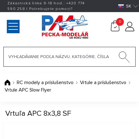
Zákaznická linka 9-18 hod.:
+420
774
SK
590 258
|
Potrebujete pomoci?
0
RC modely a príslušenstvo
Vrtule a príslušenstvo
Vrtule APC Slow Flyer
Vrtuľa APC 8x3,8 SF