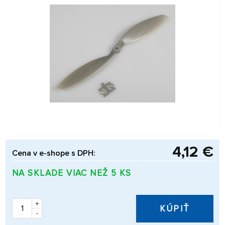
4,12 €
Cena v e-shope s DPH:
NA SKLADE VIAC NEŽ 5 KS
+
KÚPIŤ
-