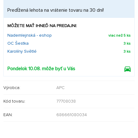
Predĺžená lehota na vrátenie tovaru na 30 dní!
MÔŽETE MAŤ IHNEĎ NA PREDAJNI:
Nademlejnská - eshop
viac než 5 ks
OC Šestka
3 ks
Karolíny Světlé
3 ks
Pondelok 10.08. môže byť u Vás
Výrobca:
APC
Kód tovaru:
77708038
EAN:
686661080034