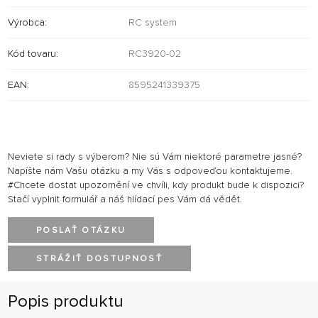
Výrobca:
RC system
Kód tovaru:
RC3920-02
EAN:
8595241339375
Neviete si rady s výberom? Nie sú Vám niektoré parametre jasné?
Napíšte nám Vašu otázku a my Vás s odpoveďou kontaktujeme.
#Chcete dostat upozornění ve chvíli, kdy produkt bude k dispozici?
Stačí vyplnit formulář a náš hlídací pes Vám dá vědět.
POSLAŤ OTÁZKU
STRÁŽIŤ DOSTUPNOSŤ
Popis produktu