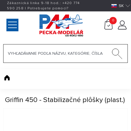
Zákaznická linka 9-18 hod.:
+420
774
SK
590 258
|
Potrebujete pomoci?
0
Griffin 450 - Stabilizačné plôšky (plast.)