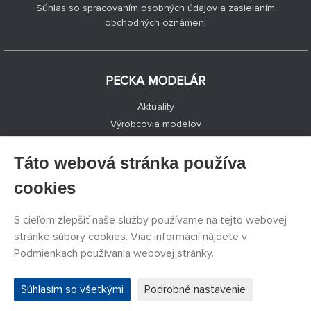
Súhlas so spracovaním osobných údajov a zasielaním
obchodných oznámení
PECKA MODELÁR
Aktuality
Výrobcovia modelov
Voľné miesta
Kontakty
Táto webová stránka používa
Registrácia
cookies
Ochrana súkromia
Nastavenie cookies
S cieľom zlepšiť naše služby používame na tejto webovej
Facebook
stránke súbory cookies. Viac informácií nájdete v
Podmienkach používania webovej stránky
.
©
PECKA MODELÁR s.r.o.
2011 - 2026. Všetky práva
Súhlasím so všetkými
Podrobné nastavenie
vyhradené.