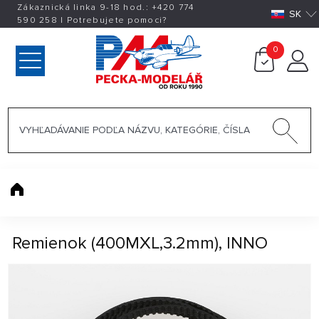
Zákaznická linka 9-18 hod.:
+420
774
SK
590 258
|
Potrebujete pomoci?
0
Remienok (400MXL,3.2mm), INNO