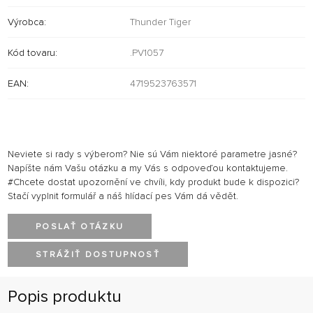
Výrobca:
Thunder Tiger
Kód tovaru:
.PV1057
EAN:
4719523763571
Neviete si rady s výberom? Nie sú Vám niektoré parametre jasné?
Napíšte nám Vašu otázku a my Vás s odpoveďou kontaktujeme.
#Chcete dostat upozornění ve chvíli, kdy produkt bude k dispozici?
Stačí vyplnit formulář a náš hlídací pes Vám dá vědět.
POSLAŤ OTÁZKU
STRÁŽIŤ DOSTUPNOSŤ
Popis produktu