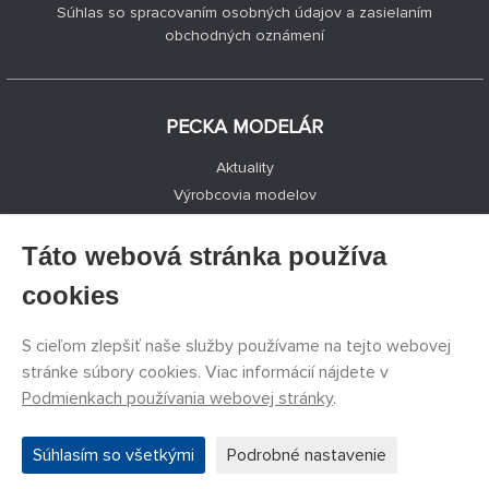
Súhlas so spracovaním osobných údajov a zasielaním
obchodných oznámení
PECKA MODELÁR
Aktuality
Výrobcovia modelov
Voľné miesta
Kontakty
Táto webová stránka používa
Registrácia
cookies
Ochrana súkromia
Nastavenie cookies
S cieľom zlepšiť naše služby používame na tejto webovej
Facebook
stránke súbory cookies. Viac informácií nájdete v
Podmienkach používania webovej stránky
.
©
PECKA MODELÁR s.r.o.
2011 - 2026. Všetky práva
Súhlasím so všetkými
Podrobné nastavenie
vyhradené.