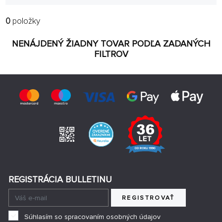
0
položky
FILTROVAŤ:
RADIŤ:
VÝROBCOVIA
NAJNOVŠIE
NENÁJDENÝ ŽIADNY TOVAR PODĽA ZADANÝCH
FILTROV
POBOČKA
32 NA STRÁNKE
len na sklade
REGISTRÁCIA BULLETINU
REGISTROVAŤ
Súhlasím so spracovaním osobných údajov