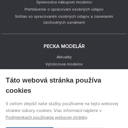
Sprievodca nákupom modelov
Prehlásenie o spracovaní osobných údajov
Súhlas so spracovaním osobných údajov a zasielaním
obchodných oznámení
PECKA MODELÁR
Aktuality
Výrobcovia modelov
Voľné miesta
Kontakty
Táto webová stránka používa
Registrácia
cookies
Ochrana súkromia
Nastavenie cookies
S cieľom zlepšiť naše služby používame na tejto webovej
Facebook
stránke súbory cookies. Viac informácií nájdete v
Podmienkach používania webovej stránky
.