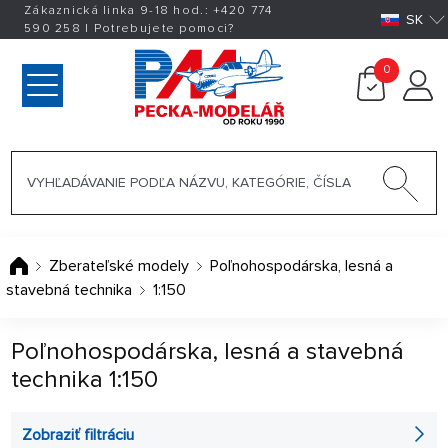
Zákaznická linka 9-18 hod.:
+420
774
SK
590 258
|
Potrebujete pomoci?
0
Zberateľské modely
Poľnohospodárska, lesná a
stavebná technika
1:150
Poľnohospodárska, lesná a stavebná
technika 1:150
Zobraziť filtráciu