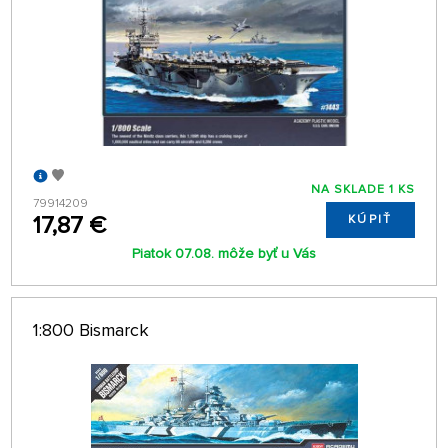
NA SKLADE 1 KS
79914209
17,87 €
KÚPIŤ
Piatok 07.08. môže byť u Vás
1:800 Bismarck