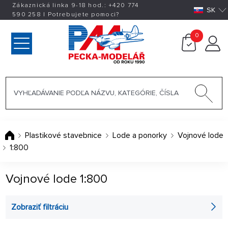
Zákaznická linka 9-18 hod.:
+420
774
SK
590 258
|
Potrebujete pomoci?
0
Plastikové stavebnice
Lode a ponorky
Vojnové lode
1:800
Vojnové lode 1:800
Zobraziť filtráciu