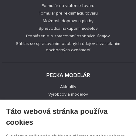
Formulár na vrátenie tovaru
Formulár pre reklamáciu tovaru
Možnosti dopravy a platby
Sprievodca nákupom modelov
Prehlásenie o spracovaní osobných údajov
Súhlas so spracovaním osobných údajov a zasielaním
obchodných oznámení
PECKA MODELÁR
Aktuality
Výrobcovia modelov
Voľné miesta
Kontakty
Táto webová stránka používa
Registrácia
cookies
Ochrana súkromia
Nastavenie cookies