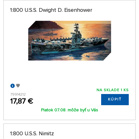
1:800 U.S.S. Dwight D. Eisenhower
NA SKLADE 1 KS
79914212
17,87 €
KÚPIŤ
Piatok 07.08. môže byť u Vás
1:800 U.S.S. Nimitz