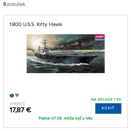
6
položiek
FILTROVAŤ:
RADIŤ:
VÝROBCOVIA
NAJNOVŠIE
1:800 U.S.S. Kitty Hawk
POBOČKA
32 NA STRÁNKE
len na sklade
NA SKLADE 1 KS
79914210
17,87 €
KÚPIŤ
Piatok 07.08. môže byť u Vás