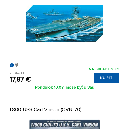
NA SKLADE 2 KS
79914213
17,87 €
KÚPIŤ
Pondelok 10.08. môže byť u Vás
1:800 USS Carl Vinson (CVN-70)