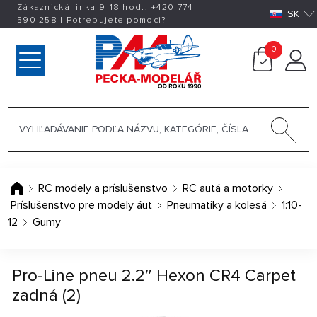
Zákaznická linka 9-18 hod.:
+420
774
SK
590 258
|
Potrebujete pomoci?
0
RC modely a príslušenstvo
RC autá a motorky
Príslušenstvo pre modely áut
Pneumatiky a kolesá
1:10-
12
Gumy
Pro-Line pneu 2.2″ Hexon CR4 Carpet
zadná (2)