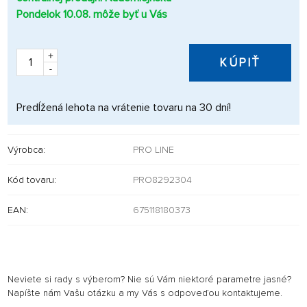
Pondelok 10.08. môže byť u Vás
+
KÚPIŤ
-
Predĺžená lehota na vrátenie tovaru na 30 dní!
Výrobca:
PRO LINE
Kód tovaru:
PRO8292304
EAN:
675118180373
Neviete si rady s výberom? Nie sú Vám niektoré parametre jasné?
Napíšte nám Vašu otázku a my Vás s odpoveďou kontaktujeme.