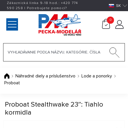
Zákaznická linka 9-18 hod.:
+420
774
SK
590 258
|
Potrebujete pomoci?
0
Náhradné diely a príslušenstvo
Lode a ponorky
Proboat
Proboat Stealthwake 23″: Tiahlo
kormidla