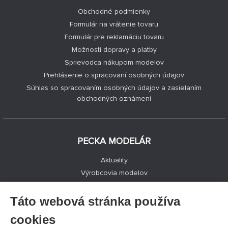
Obchodné podmienky
Formulár na vrátenie tovaru
Formulár pre reklamáciu tovaru
Možnosti dopravy a platby
Sprievodca nákupom modelov
Prehlásenie o spracovaní osobných údajov
Súhlas so spracovaním osobných údajov a zasielaním
obchodných oznámení
PECKA MODELÁR
Aktuality
Výrobcovia modelov
Voľné miesta
Kontakty
Táto webová stránka používa
Registrácia
cookies
Ochrana súkromia