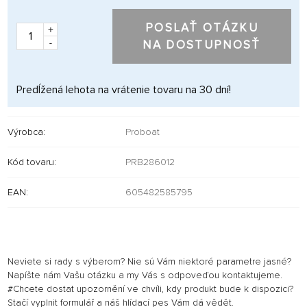
POSLAŤ OTÁZKU
+
-
NA DOSTUPNOSŤ
Predĺžená lehota na vrátenie tovaru na 30 dní!
Výrobca:
Proboat
Kód tovaru:
PRB286012
EAN:
605482585795
Neviete si rady s výberom? Nie sú Vám niektoré parametre jasné?
Napíšte nám Vašu otázku a my Vás s odpoveďou kontaktujeme.
#Chcete dostat upozornění ve chvíli, kdy produkt bude k dispozici?
Stačí vyplnit formulář a náš hlídací pes Vám dá vědět.