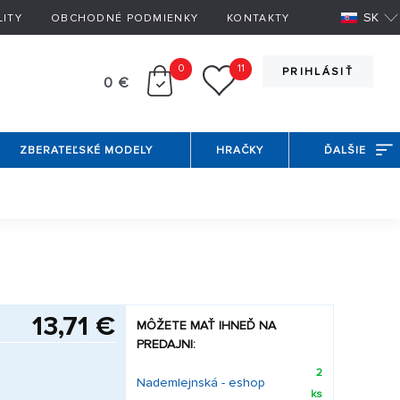
SK
LITY
OBCHODNÉ PODMIENKY
KONTAKTY
0
11
PRIHLÁSIŤ
0 €
ZBERATEĽSKÉ MODELY
HRAČKY
ĎALŠIE
13,71 €
MÔŽETE MAŤ IHNEĎ NA
PREDAJNI:
2
Nademlejnská - eshop
ks