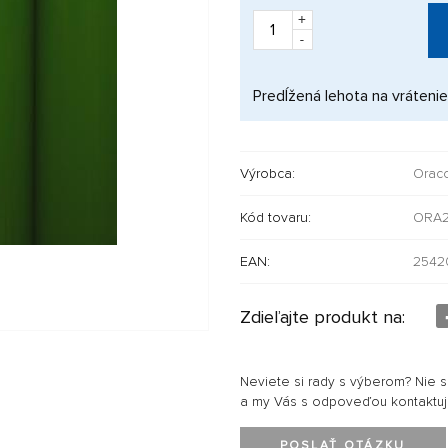
+
-
Predĺžená lehota na vrátenie
Výrobca:
Orac
Kód tovaru:
ORA2
EAN:
2542
Zdieľajte produkt na:
Neviete si rady s výberom? Nie 
a my Vás s odpoveďou kontaktu
POSLAŤ OTÁZKU