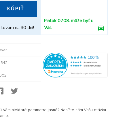
KÚPIŤ
Piatok 07.08. môže byť u
 tovaru na 30 dní!
Vás
over
542
002
sú Vám niektoré parametre jasné? Napíšte nám Vašu otázku
jeme.