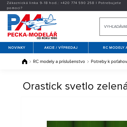
Zákaznická linka 9-18 hod.:
+420
774 590 258
|
Potrebujete
pomoci?
NOVINKY
AKCIE / VÝPREDAJ
RC MODELY 
RC modely a príslušenstvo
Potreby k poťaho
Orastick svetlo zelen