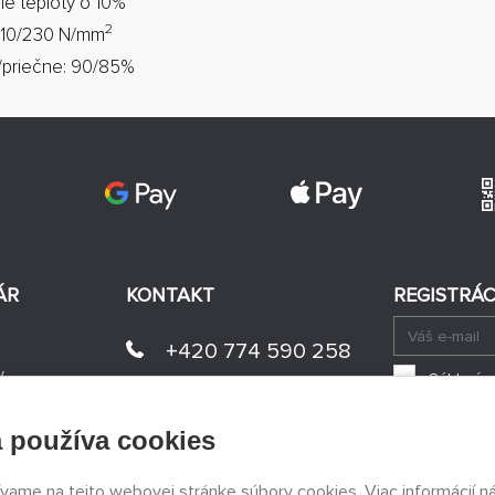
ie teploty o 10%
2
 210/230 N/mm
e/priečne: 90/85%
ÁR
KONTAKT
REGISTRÁC
+420 774 590 258
v
Súhlasím
info@
peckamodel.cz
KAMENNÉ
 používa cookies
PREDAJNE
3x Praha
ívame na tejto webovej stránke súbory cookies. Viac informácií n