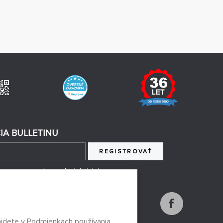
IA BULLETINU
REGISTROVAŤ
 so spracovaním osobných údajov
ájdete v
Podmienkach používania