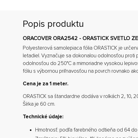
Popis produktu
ORACOVER ORA2542 - ORASTICK SVETLO Z
Polyesterová samolepiaca fólia ORASTICK je urče
letadiel. Vyznačuje sa dokonalou odolnosťou proti 
odolnosťou do 250°C a mimoriadne vysokou lepivos
fóliu s výbornou priľnavosťou na povrch rovnako ako
Cena je za 1 meter.
ORASTICK sa štandardne dodáva v rolkách 2, 10, 20
Šírka je 60 cm.
Technické údaje:
Hmotnosť: podľa farebného odtieňa od 64 do