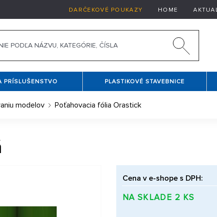
DARČEKOVÉ POUKAZY
HOME
AKTUA
A PRÍSLUŠENSTVO
PLASTIKOVÉ STAVEBNICE
vaniu modelov
Poťahovacia fólia Orastick
á
Cena v e-shope s DPH:
NA SKLADE 2 KS