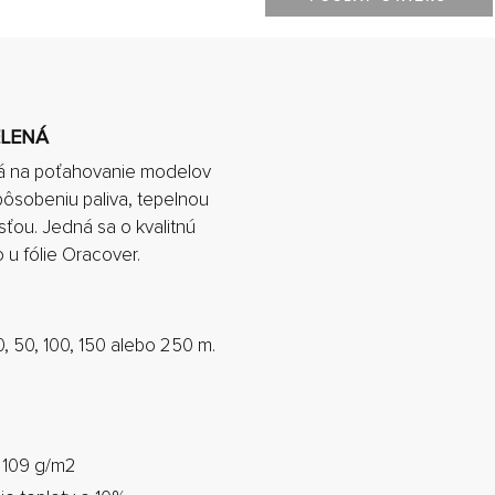
ELENÁ
ná na poťahovanie modelov
pôsobeniu paliva, tepelnou
ťou. Jedná sa o kvalitnú
 u fólie Oracover.
, 50, 100, 150 alebo 250 m.
 109 g/m2