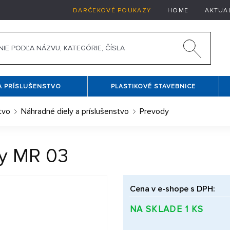
DARČEKOVÉ POUKAZY
HOME
AKTUA
A PRÍSLUŠENSTVO
PLASTIKOVÉ STAVEBNICE
tvo
Náhradné diely a príslušenstvo
Prevody
y MR 03
Cena v e-shope s DPH:
NA SKLADE 1 KS