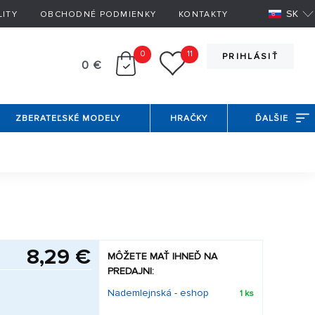
SK
LITY
OBCHODNÉ PODMIENKY
KONTAKTY
0
11
PRIHLÁSIŤ
0 €
ZBERATEĽSKÉ MODELY
HRAČKY
ĎALŠIE
8,29 €
MÔŽETE MAŤ IHNEĎ NA
PREDAJNI:
Nademlejnská - eshop
1 ks