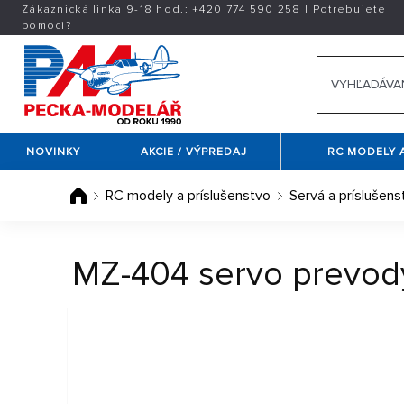
Zákaznická linka 9-18 hod.:
+420
774 590 258
|
Potrebujete
pomoci?
NOVINKY
AKCIE / VÝPREDAJ
RC MODELY 
RC modely a príslušenstvo
Servá a príslušens
MZ-404 servo prevod