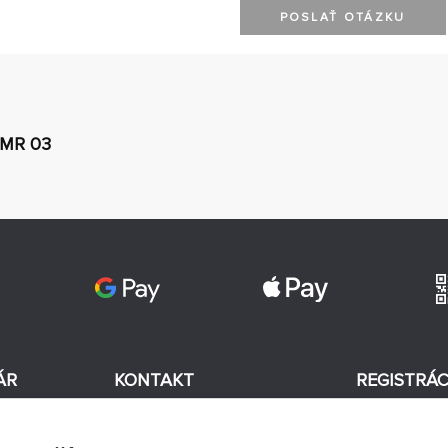
POSLAŤ OTÁZKU
 MR 03
ÁR
KONTAKT
REGISTRÁC
+420 774 590 258