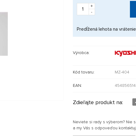
+
-
Predĺžená lehota na vrátenie
Výrobca:
Kód tovaru:
MZ-404
EAN:
45485651
Zdieľajte produkt na:
Neviete si rady s výberom? Nie 
a my Vás s odpoveďou kontaktu