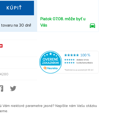
KÚPIŤ
Piatok 07.08. môže byť u
 tovaru na 30 dní!
Vás
44280
sú Vám niektoré parametre jasné? Napíšte nám Vašu otázku
jeme.