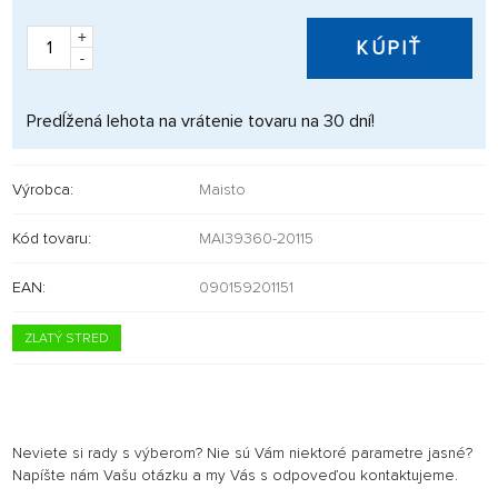
+
KÚPIŤ
-
Predĺžená lehota na vrátenie tovaru na 30 dní!
Výrobca:
Maisto
Kód tovaru:
MAI39360-20115
EAN:
090159201151
ZLATÝ STRED
Neviete si rady s výberom? Nie sú Vám niektoré parametre jasné?
Napíšte nám Vašu otázku a my Vás s odpoveďou kontaktujeme.