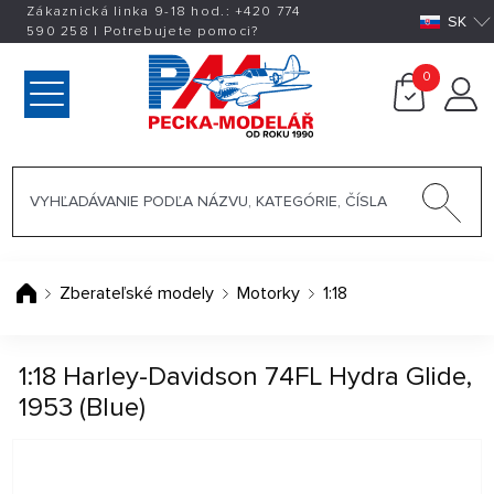
Zákaznická linka 9-18 hod.:
+420
774
SK
590 258
|
Potrebujete pomoci?
0
Zberateľské modely
Motorky
1:18
1:18 Harley-Davidson 74FL Hydra Glide,
1953 (Blue)