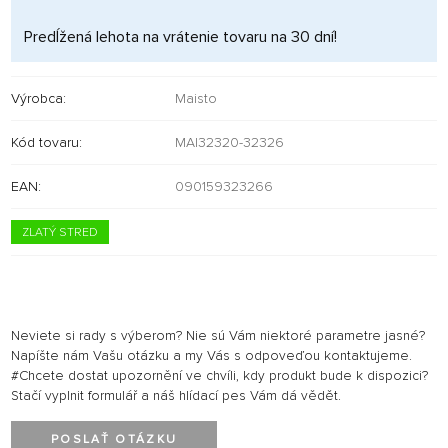
Predĺžená lehota na vrátenie tovaru na 30 dní!
Výrobca:
Maisto
Kód tovaru:
MAI32320-32326
EAN:
090159323266
ZLATÝ STRED
Neviete si rady s výberom? Nie sú Vám niektoré parametre jasné?
Napíšte nám Vašu otázku a my Vás s odpoveďou kontaktujeme.
#Chcete dostat upozornění ve chvíli, kdy produkt bude k dispozici?
Stačí vyplnit formulář a náš hlídací pes Vám dá vědět.
POSLAŤ OTÁZKU