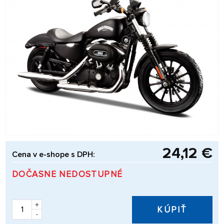
24,12 €
Cena v e-shope s DPH:
DOČASNE NEDOSTUPNÉ
+
KÚPIŤ
-