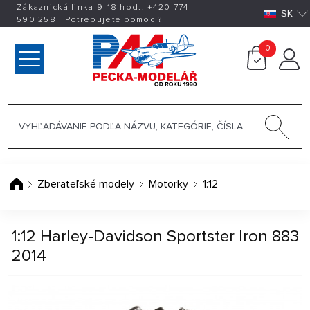
Zákaznická linka 9-18 hod.:
+420
774
SK
590 258
|
Potrebujete pomoci?
0
Zberateľské modely
Motorky
1:12
1:12 Harley-Davidson Sportster Iron 883
2014