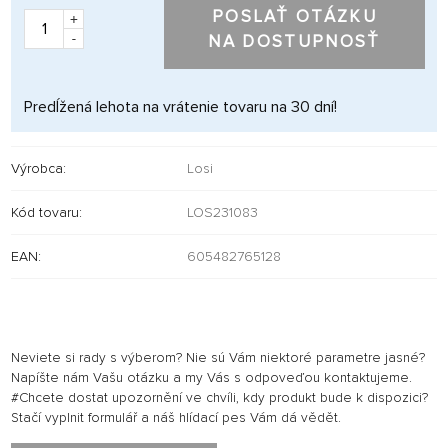
POSLAŤ OTÁZKU
+
-
NA DOSTUPNOSŤ
Predĺžená lehota na vrátenie tovaru na 30 dní!
Výrobca:
Losi
Kód tovaru:
LOS231083
EAN:
605482765128
Neviete si rady s výberom? Nie sú Vám niektoré parametre jasné?
Napíšte nám Vašu otázku a my Vás s odpoveďou kontaktujeme.
#Chcete dostat upozornění ve chvíli, kdy produkt bude k dispozici?
Stačí vyplnit formulář a náš hlídací pes Vám dá vědět.