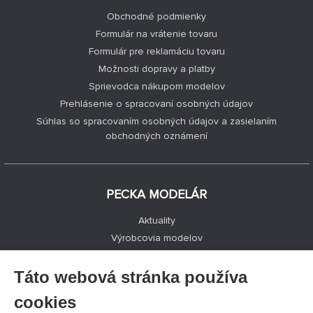
Obchodné podmienky
Formulár na vrátenie tovaru
Formulár pre reklamáciu tovaru
Možnosti dopravy a platby
Sprievodca nákupom modelov
Prehlásenie o spracovaní osobných údajov
Súhlas so spracovaním osobných údajov a zasielaním
obchodných oznámení
PECKA MODELÁR
Aktuality
Výrobcovia modelov
Voľné miesta
Kontakty
Táto webová stránka používa
Registrácia
cookies
Ochrana súkromia