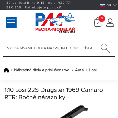
Zákaznická linka 9-18 hod.:
+420
774
SK
590 258
|
Potrebujete pomoci?
0
Náhradné diely a príslušenstvo
Autá
Losi
1:10 Losi 22S Dragster 1969 Camaro
RTR: Bočné nárazníky