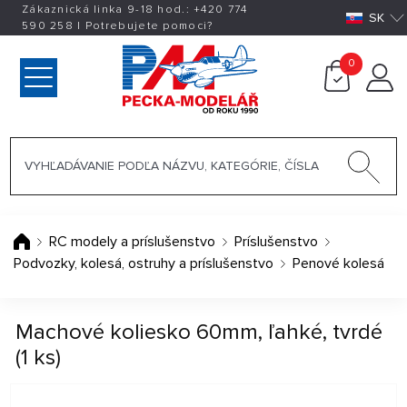
Zákaznická linka 9-18 hod.:
+420
774
SK
590 258
|
Potrebujete pomoci?
0
RC modely a príslušenstvo
Príslušenstvo
Podvozky, kolesá, ostruhy a príslušenstvo
Penové kolesá
Machové koliesko 60mm, ľahké, tvrdé
(1 ks)