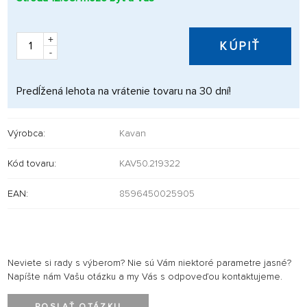
+
KÚPIŤ
-
Predĺžená lehota na vrátenie tovaru na 30 dní!
Výrobca:
Kavan
Kód tovaru:
KAV50.219322
EAN:
8596450025905
Neviete si rady s výberom? Nie sú Vám niektoré parametre jasné?
Napíšte nám Vašu otázku a my Vás s odpoveďou kontaktujeme.
POSLAŤ OTÁZKU