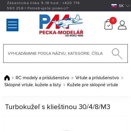
Zákaznická linka 9-18 hod.:
+420
774
SK
590 258
|
Potrebujete pomoci?
0
RC modely a príslušenstvo
Vrtule a príslušenstvo
Sklopné vrtule, kužele a listy
Kužele pre sklopné vrtule
Turbokužeľ s klieštinou 30/4/8/M3