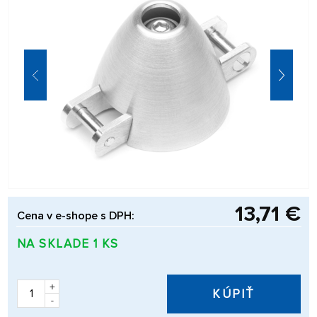
13,71 €
Cena v e-shope s DPH:
NA SKLADE 1 KS
+
KÚPIŤ
-