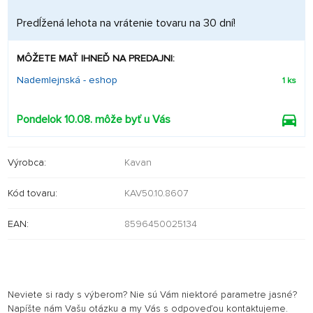
Predĺžená lehota na vrátenie tovaru na 30 dní!
MÔŽETE MAŤ IHNEĎ NA PREDAJNI:
Nademlejnská - eshop
1 ks
Pondelok 10.08. môže byť u Vás
Výrobca:
Kavan
Kód tovaru:
KAV50.10.8607
EAN:
8596450025134
Neviete si rady s výberom? Nie sú Vám niektoré parametre jasné?
Napíšte nám Vašu otázku a my Vás s odpoveďou kontaktujeme.