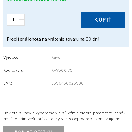
+
KÚPIŤ
-
Predĺžená lehota na vrátenie tovaru na 30 dní!
Výrobca:
Kavan
Kód tovaru:
KAV50.0170
EAN:
8596450025936
Neviete si rady s výberom? Nie sú Vám niektoré parametre jasné?
Napíšte nám Vašu otázku a my Vás s odpoveďou kontaktujeme.
POSLAŤ OTÁZKU