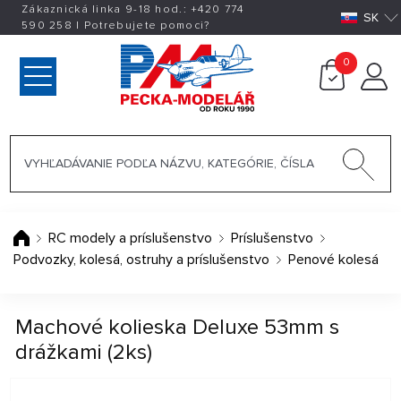
Zákaznická linka 9-18 hod.:
+420
774
SK
590 258
|
Potrebujete pomoci?
0
RC modely a príslušenstvo
Príslušenstvo
Podvozky, kolesá, ostruhy a príslušenstvo
Penové kolesá
Machové kolieska Deluxe 53mm s
drážkami (2ks)