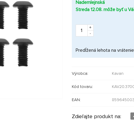
Nademlejnská
Streda 12.08. môže byť u Vá
+
-
Predĺžená lehota na vrátenie
Výrobca:
Kavan
Kód tovaru:
KAV20.370
EAN:
85964500
Zdieľajte produkt na: