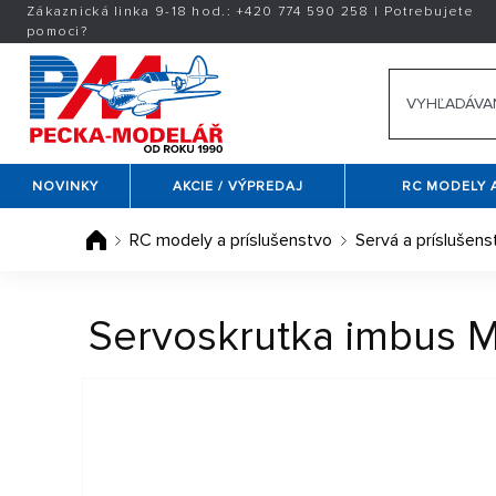
Zákaznická linka 9-18 hod.:
+420
774 590 258
|
Potrebujete
pomoci?
NOVINKY
AKCIE / VÝPREDAJ
RC MODELY 
RC modely a príslušenstvo
Servá a príslušens
Servoskrutka imbus M