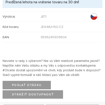
Predĺžená lehota na vrátenie tovaru na 30 dní!
Výrobca:
JETI
Kód tovaru:
JEX-MUI-150-CZ
EAN:
8595245909604
Neviete si rady s výberom? Nie sú Vám niektoré parametre jasné?
Napíšte nám Vašu otázku a my Vás s odpoveďou kontaktujeme.
#Chcete dostat upozornění ve chvíli, kdy produkt bude k dispozici?
Stačí vyplnit formulář a náš hlídací pes Vám dá vědět.
POSLAŤ OTÁZKU
STRÁŽIŤ DOSTUPNOSŤ