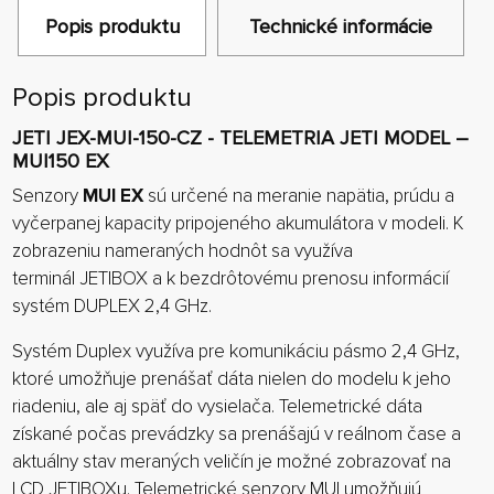
Popis produktu
Technické informácie
Popis produktu
JETI JEX-MUI-150-CZ - TELEMETRIA JETI MODEL –
MUI150 EX
Senzory
MUI EX
sú určené na meranie napätia, prúdu a
vyčerpanej kapacity pripojeného akumulátora v modeli. K
zobrazeniu nameraných hodnôt sa využíva
terminál JETIBOX a k bezdrôtovému prenosu informácií
systém DUPLEX 2,4 GHz.
Systém Duplex využíva pre komunikáciu pásmo 2,4 GHz,
ktoré umožňuje prenášať dáta nielen do modelu k jeho
riadeniu, ale aj späť do vysielača. Telemetrické dáta
získané počas prevádzky sa prenášajú v reálnom čase a
aktuálny stav meraných veličín je možné zobrazovať na
LCD JETIBOXu. Telemetrické senzory MUI umožňujú