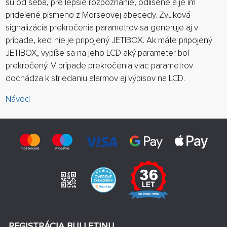
sú od seba, pre lepšie rozpoznanie, odlíšené a je im
pridelené písmeno z Morseovej abecedy. Zvuková
signalizácia prekročenia parametrov sa generuje aj v
prípade, keď nie je pripojený JETIBOX. Ak máte pripojený
JETIBOX, vypíše sa na jeho LCD aký parameter bol
prekročený. V prípade prekročenia viac parametrov
dochádza k striedaniu alarmov aj výpisov na LCD.
Návod
REGISTRÁCIA BULLETINU