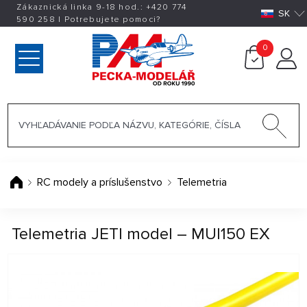
Zákaznická linka 9-18 hod.:
+420
774
SK
590 258
|
Potrebujete pomoci?
0
RC modely a príslušenstvo
Telemetria
Telemetria JETI model – MUI150 EX