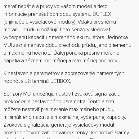
merať napätie a prúdy vo vašom modeli a tieto
informácie prenášať pomocou systému DUPLEX
(prijímače a vysielačové moduly). Vďaka presnému
meraniu prúdu umožňujú tieto senzory sledovať
vyčerpanú kapacitu z meraného akumulátora. Jednotka
MUI zaznamenáva dobu prechodu prúdu, jeho priemernú
a maximálnu hodnotu. Ďalej ponúka presné meranie
napätia a záznam minimálnej a maximálnej hodnoty.
K nastavenie parametrov a zobrazovanie nameraných
hodnôt slúži terminál JETIBOX.
Senzory MUI umožňujú nastaviť zvukovú signalizáciu
prekročenia nastaveného parametra. Tento alarm
môžete nastaviť pre meranie maximálneho prúdu,
minimálneho napätia a maximálnej vyčerpanej kapacity.
Zvukovú signalizáciu generuje vysielačový modul
prostredníctvom zabudovanej sirénky. Jednotlivé alarmy