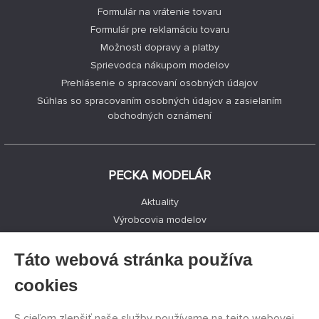
Formulár na vrátenie tovaru
Formulár pre reklamáciu tovaru
Možnosti dopravy a platby
Sprievodca nákupom modelov
Prehlásenie o spracovaní osobných údajov
Súhlas so spracovaním osobných údajov a zasielaním
obchodných oznámení
PECKA MODELÁR
Aktuality
Výrobcovia modelov
Voľné miesta
Kontakty
Táto webová stránka používa
Registrácia
cookies
Ochrana súkromia
Nastavenie cookies
S cieľom zlepšiť naše služby používame na tejto webovej