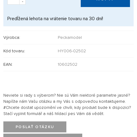
-
Predĺžená lehota na vrátenie tovaru na 30 dní!
Výrobca:
Peckamodel
Kód tovaru:
HY006-02502
EAN:
10602502
Neviete si rady s výberom? Nie sú Vám niektoré parametre jasné?
Napíšte nám Vašu otázku a my Vás s odpoveďou kontaktujeme.
#Chcete dostat upozornění ve chvíli, kdy produkt bude k dispozici?
Stačí vyplnit formulář a náš hlídací pes Vám dá vědět.
POSLAŤ OTÁZKU