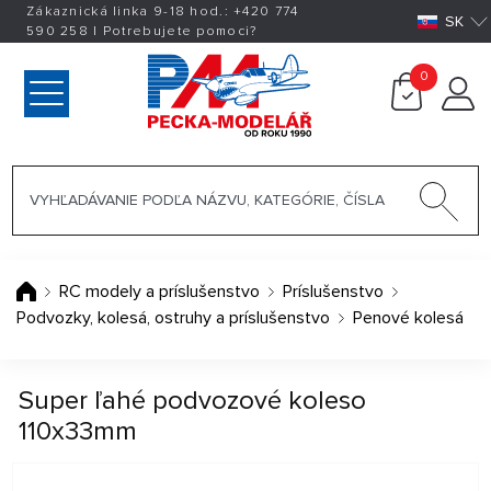
Zákaznická linka 9-18 hod.:
+420
774
SK
590 258
|
Potrebujete pomoci?
0
RC modely a príslušenstvo
Príslušenstvo
Podvozky, kolesá, ostruhy a príslušenstvo
Penové kolesá
Super ľahé podvozové koleso
110x33mm