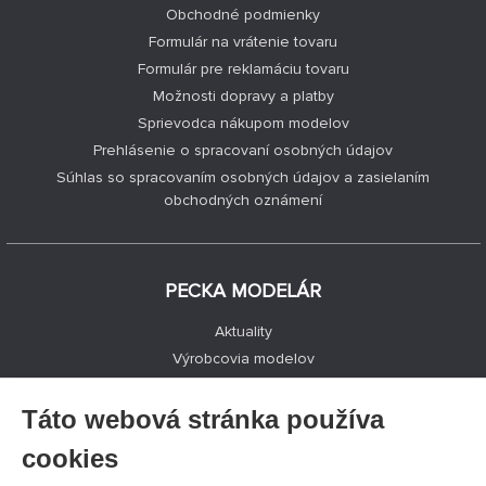
Obchodné podmienky
Formulár na vrátenie tovaru
Formulár pre reklamáciu tovaru
Možnosti dopravy a platby
Sprievodca nákupom modelov
Prehlásenie o spracovaní osobných údajov
Súhlas so spracovaním osobných údajov a zasielaním
obchodných oznámení
PECKA MODELÁR
Aktuality
Výrobcovia modelov
Voľné miesta
Kontakty
Táto webová stránka používa
Registrácia
cookies
Ochrana súkromia