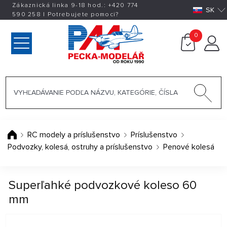
Zákaznická linka 9-18 hod.:
+420
774
SK
590 258
|
Potrebujete pomoci?
0
RC modely a príslušenstvo
Príslušenstvo
Podvozky, kolesá, ostruhy a príslušenstvo
Penové kolesá
Superľahké podvozkové koleso 60
mm