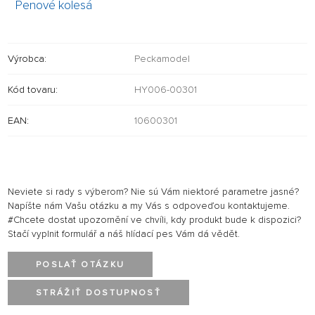
Penové kolesá
Výrobca:
Peckamodel
Kód tovaru:
HY006-00301
EAN:
10600301
Neviete si rady s výberom? Nie sú Vám niektoré parametre jasné?
Napíšte nám Vašu otázku a my Vás s odpoveďou kontaktujeme.
#Chcete dostat upozornění ve chvíli, kdy produkt bude k dispozici?
Stačí vyplnit formulář a náš hlídací pes Vám dá vědět.
POSLAŤ OTÁZKU
STRÁŽIŤ DOSTUPNOSŤ