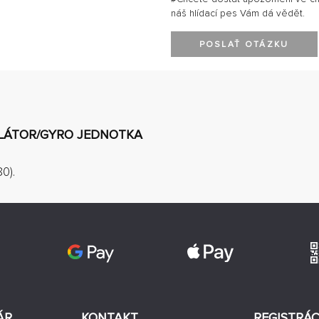
náš hlídací pes Vám dá vědět.
POSLAŤ OTÁZKU
GULÁTOR/GYRO JEDNOTKA
0).
ÁR
KONTAKT
REGISTRÁC