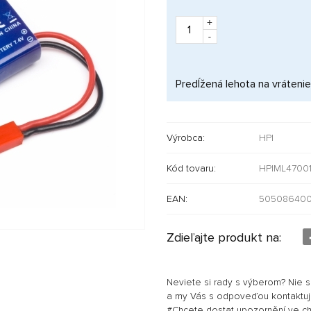
+
-
Predĺžená lehota na vrátenie
Výrobca:
HPI
Kód tovaru:
HPIML4700
EAN:
50508640
Zdieľajte produkt na:
Neviete si rady s výberom? Nie 
a my Vás s odpoveďou kontaktu
#Chcete dostat upozornění ve chví