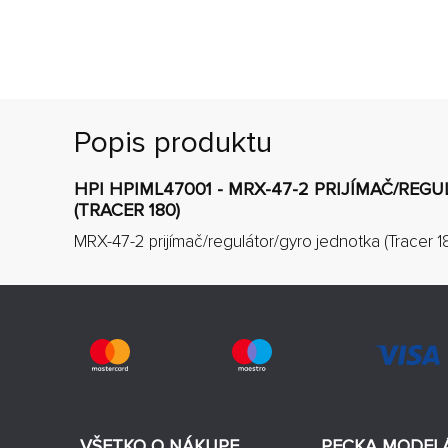
Popis produktu
HPI HPIML47001 - MRX-47-2 PRIJÍMAČ/RE
(TRACER 180)
MRX-47-2 prijímač/regulátor/gyro jednotka (Tracer 18
VŠETKO O NÁKUPE
PECKA MODEL