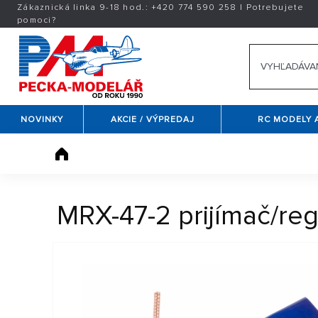
Zákaznická linka 9-18 hod.:
+420
774 590 258
|
Potrebujete
pomoci?
NOVINKY
AKCIE / VÝPREDAJ
RC MODELY 
MRX-47-2 prijímač/reg