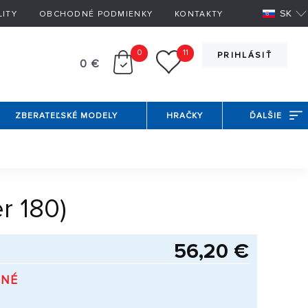
SK
LITY
OBCHODNÉ PODMIENKY
KONTAKTY
0
11
PRIHLÁSIŤ
0 €
ZBERATEĽSKÉ MODELY
HRAČKY
ĎALŠIE
r 180)
56,20 €
PNÉ