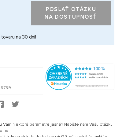
POSLAŤ OTÁZKU
NA DOSTUPNOSŤ
 tovaru na 30 dní!
1
09799
sú Vám niektoré parametre jasné? Napíšte nám Vašu otázku
jeme.
li, kdy produkt bude k dispozici? Stačí vyplnit formulář a