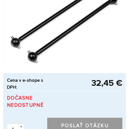
Cena v e-shope s
32,45 €
DPH:
DOČASNE
NEDOSTUPNÉ
POSLAŤ OTÁZKU
+