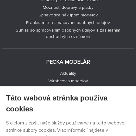
Možnosti dopravy a platby
Sprievodca nákupom modelov
Prehlásenie o spracovaní osobných údajov
Súhlas so spracovaním osobných údajov a zasielaním
obchodných oznámení
PECKA MODELÁR
Aktuality
Výrobcovia modelov
Voľné miesta
Kontakty
Táto webová stránka používa
Registrácia
cookies
Ochrana súkromia
Nastavenie cookies
S cieľom zlepšiť naše služby používame na tejto webovej
Facebook
stránke súbory cookies. Viac informácií nájdete v