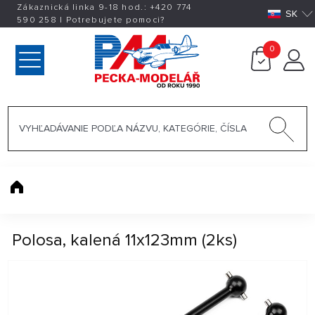
Zákaznická linka 9-18 hod.:
+420
774
SK
590 258
|
Potrebujete pomoci?
0
Polosa, kalená 11x123mm (2ks)