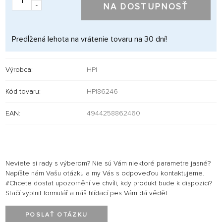
-
NA DOSTUPNOSŤ
Predĺžená lehota na vrátenie tovaru na 30 dní!
Výrobca:
HPI
Kód tovaru:
HPI86246
EAN:
4944258862460
Neviete si rady s výberom? Nie sú Vám niektoré parametre jasné?
Napíšte nám Vašu otázku a my Vás s odpoveďou kontaktujeme.
#Chcete dostat upozornění ve chvíli, kdy produkt bude k dispozici?
Stačí vyplnit formulář a náš hlídací pes Vám dá vědět.
POSLAŤ OTÁZKU