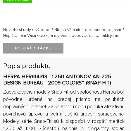
Neviete si rady s výberom? Nie sú Vám niektoré parametre jasné?
Napíšte nám Vašu otázku a my Vás s odpoveďou kontaktujeme.
POSLAŤ OTÁZKU
Popis produktu
HERPA HER614313 - 1:250 ANTONOV AN-225
DESIGN BUREAU ″2009 COLORS″ (SNAP-FIT)
Zacvakávacie modely Snap-Fit od spoločnosti Herpa boli
pôvodne určené na predaj priamo na palubách
dopravných lietadiel. Za prijateľnú cenu ponúka atraktívnu
povrchovú úpravu a veľmi slušnú úroveň spracovania.
Modely série Snap-Fit sú k dispozícii v rozpätí merítok
1:250 až 1:100. Súčasťou balenia je elegantný stojan