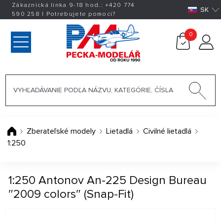
Zákaznická linka 9-18 hod.:
+420
774
SK
590 258
|
Potrebujete pomoci?
0
Zberateľské modely
Lietadlá
Civilné lietadlá
1:250
1:250 Antonov An-225 Design Bureau
″2009 colors″ (Snap-Fit)