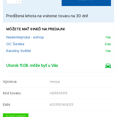
-
Predĺžená lehota na vrátenie tovaru na 30 dní!
MÔŽETE MAŤ IHNEĎ NA PREDAJNI:
Nademlejnská - eshop
1 ks
OC Šestka
2 ks
Karolíny Světlé
1 ks
Utorok 11.08. môže byť u Vás
Výrobca:
Herpa
Kód tovaru:
HER614313
EAN:
4013150614313
ZLATÝ STRED