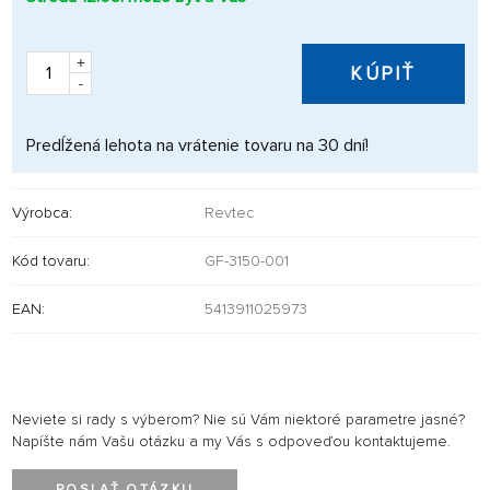
+
KÚPIŤ
-
Predĺžená lehota na vrátenie tovaru na 30 dní!
Výrobca:
Revtec
Kód tovaru:
GF-3150-001
EAN:
5413911025973
Neviete si rady s výberom? Nie sú Vám niektoré parametre jasné?
Napíšte nám Vašu otázku a my Vás s odpoveďou kontaktujeme.
POSLAŤ OTÁZKU