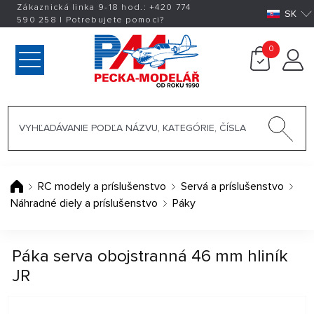
Zákaznická linka 9-18 hod.:
+420
774
SK
590 258
|
Potrebujete pomoci?
0
RC modely a príslušenstvo
Servá a príslušenstvo
Náhradné diely a príslušenstvo
Páky
Páka serva obojstranná 46 mm hliník
JR