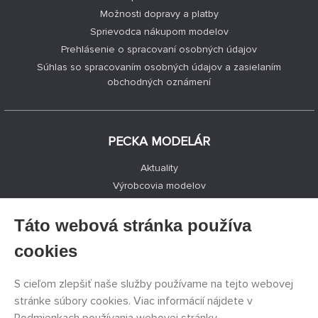
Možnosti dopravy a platby
Sprievodca nákupom modelov
Prehlásenie o spracovaní osobných údajov
Súhlas so spracovaním osobných údajov a zasielaním
obchodných oznámení
PECKA MODELÁR
Aktuality
Výrobcovia modelov
Voľné miesta
Kontakty
Táto webová stránka používa
Registrácia
cookies
Ochrana súkromia
Nastavenie cookies
S cieľom zlepšiť naše služby používame na tejto webovej
Facebook
stránke súbory cookies. Viac informácií nájdete v