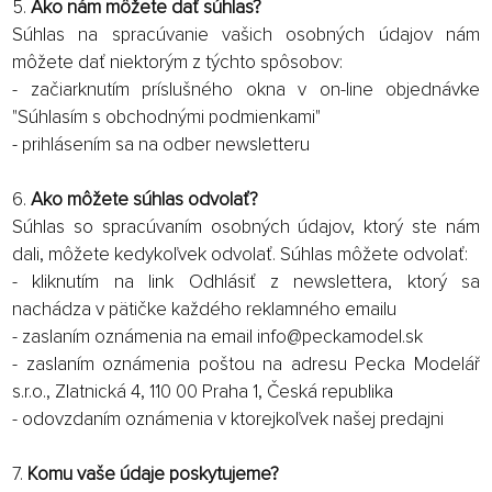
5.
Ako nám môžete dať súhlas?
Súhlas na spracúvanie vašich osobných údajov nám
môžete dať niektorým z týchto spôsobov:
- začiarknutím príslušného okna v on-line objednávke
"Súhlasím s obchodnými podmienkami"
- prihlásením sa na odber newsletteru
6.
Ako môžete súhlas odvolať?
Súhlas so spracúvaním osobných údajov, ktorý ste nám
dali, môžete kedykoľvek odvolať. Súhlas môžete odvolať:
- kliknutím na link Odhlásiť z newslettera, ktorý sa
nachádza v pätičke každého reklamného emailu
- zaslaním oznámenia na email info@peckamodel.sk
- zaslaním oznámenia poštou na adresu Pecka Modelář
s.r.o., Zlatnická 4, 110 00 Praha 1, Česká republika
- odovzdaním oznámenia v ktorejkoľvek našej predajni
7.
Komu vaše údaje poskytujeme?