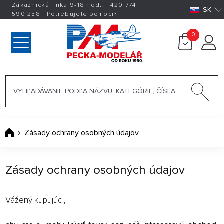
Zákaznická linka 9-18 hod.:
+420
774
SK
590 258
|
Potrebujete pomoci?
0
Zásady ochrany osobných údajov
Zásady ochrany osobných údajov
Vážený kupujúci,