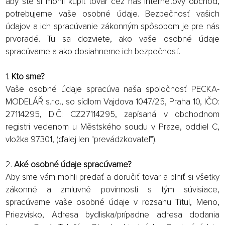
aby ste si mohli kúpiť tovar cez náš internetový obchod,
potrebujeme vaše osobné údaje. Bezpečnosť vašich
údajov a ich spracúvanie zákonným spôsobom je pre nás
prvoradé. Tu sa dozviete, ako vaše osobné údaje
spracúvame a ako dosiahneme ich bezpečnosť.
1.
Kto sme?
Vaše osobné údaje spracúva naša spoločnosť PECKA-
MODELÁŘ s.r.o., so sídlom Vajdova 1047/25, Praha 10, IČO:
27114295, DIČ: CZ27114295, zapísaná v obchodnom
registri vedenom u Městského soudu v Praze, oddiel C,
vložka 97301, (ďalej len "prevádzkovateľ").
2.
Aké osobné údaje spracúvame?
Aby sme vám mohli predať a doručiť tovar a plniť si všetky
zákonné a zmluvné povinnosti s tým súvisiace,
spracúvame vaše osobné údaje v rozsahu Titul, Meno,
Priezvisko, Adresa bydliska/prípadne adresa dodania