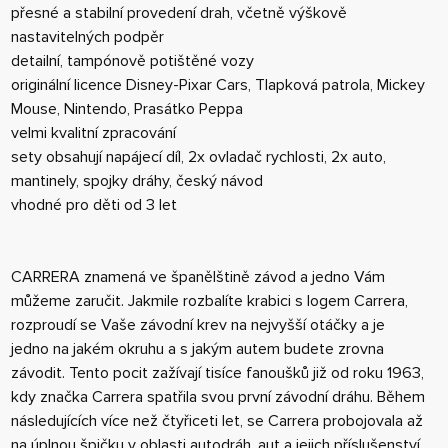
přesné a stabilní provedení drah, včetně výškově
nastavitelných podpěr
detailní, tampónově potištěné vozy
originální licence Disney-Pixar Cars, Tlapková patrola, Mickey
Mouse, Nintendo, Prasátko Peppa
velmi kvalitní zpracování
sety obsahují napájecí díl, 2x ovladač rychlosti, 2x auto,
mantinely, spojky dráhy, český návod
vhodné pro děti od 3 let
CARRERA znamená ve španělštině závod a jedno Vám
můžeme zaručit. Jakmile rozbalíte krabici s logem Carrera,
rozproudí se Vaše závodní krev na nejvyšší otáčky a je
jedno na jakém okruhu a s jakým autem budete zrovna
závodit. Tento pocit zažívají tisíce fanoušků již od roku 1963,
kdy značka Carrera spatřila svou první závodní dráhu. Během
následujících více než čtyřiceti let, se Carrera probojovala až
na úplnou špičku v oblasti autodráh, aut a jejich příslušenství.