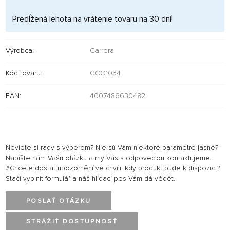
Predĺžená lehota na vrátenie tovaru na 30 dní!
Výrobca:
Carrera
Kód tovaru:
GCO1034
EAN:
4007486630482
Neviete si rady s výberom? Nie sú Vám niektoré parametre jasné?
Napíšte nám Vašu otázku a my Vás s odpoveďou kontaktujeme.
#Chcete dostat upozornění ve chvíli, kdy produkt bude k dispozici?
Stačí vyplnit formulář a náš hlídací pes Vám dá vědět.
POSLAŤ OTÁZKU
STRÁŽIŤ DOSTUPNOSŤ