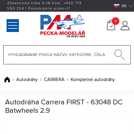
Zákaznická linka 9-18 hod.:
+420
774
SK
590 258
|
Potrebujete pomoci?
0
Autodráhy
CARRERA
Kompletné autodráhy
Autodráha Carrera FIRST - 63048 DC
Batwheels 2.9