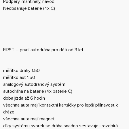
Podpěry, mantinely, návod
Neobsahuje baterie (4x C)
FIRST – první autodráha pro děti od 3 let
měřítko dráhy 1:50
měřítko aut 1:50
analogový autodráhový systém
autodráha na baterie (4x baterie C)
doba jízda až 6 hodin
všechna auta mají kontaktní kartáčky pro lepší přilnavost k
dráze
všechna auta mají magnet
díky systému svorek se dráha snadno sestavuje i rozebírá