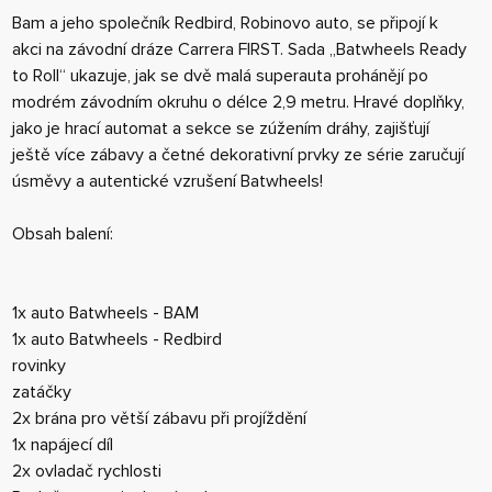
Bam a jeho společník Redbird, Robinovo auto, se připojí k
akci na závodní dráze Carrera FIRST. Sada „Batwheels Ready
to Roll“ ukazuje, jak se dvě malá superauta prohánějí po
modrém závodním okruhu o délce 2,9 metru. Hravé doplňky,
jako je hrací automat a sekce se zúžením dráhy, zajišťují
ještě více zábavy a četné dekorativní prvky ze série zaručují
úsměvy a autentické vzrušení Batwheels!
Obsah balení:
1x auto Batwheels - BAM
1x auto Batwheels - Redbird
rovinky
zatáčky
2x brána pro větší zábavu při projíždění
1x napájecí díl
2x ovladač rychlosti