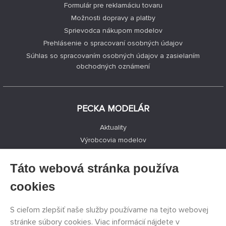
Formulár pre reklamáciu tovaru
Možnosti dopravy a platby
Sprievodca nákupom modelov
Prehlásenie o spracovaní osobných údajov
Súhlas so spracovaním osobných údajov a zasielaním
obchodných oznámení
PECKA MODELÁR
Aktuality
Výrobcovia modelov
Voľné miesta
Kontakty
Táto webová stránka používa
Registrácia
cookies
Ochrana súkromia
Nastavenie cookies
S cieľom zlepšiť naše služby používame na tejto webovej
Facebook
stránke súbory cookies. Viac informácií nájdete v