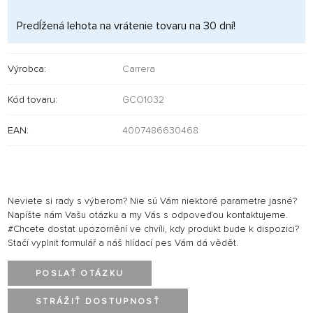
Predĺžená lehota na vrátenie tovaru na 30 dní!
Výrobca:
Carrera
Kód tovaru:
GCO1032
EAN:
4007486630468
Neviete si rady s výberom? Nie sú Vám niektoré parametre jasné?
Napíšte nám Vašu otázku a my Vás s odpoveďou kontaktujeme.
#Chcete dostat upozornění ve chvíli, kdy produkt bude k dispozici?
Stačí vyplnit formulář a náš hlídací pes Vám dá vědět.
POSLAŤ OTÁZKU
STRÁŽIŤ DOSTUPNOSŤ