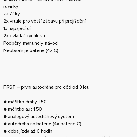
rovinky
zatáčky
2x vrtule pro větší zábavu při projíždění
1x napájecí díl
2x ovladač rychlosti
Podpěry, mantinely, návod
Neobsahuje baterie (4x C)
FIRST – první autodráha pro děti od 3 let
● měřítko dráhy 1:50
● měřítko aut 1:50
● analogový autodráhový systém
● autodráha na baterie (4x baterie C)
● doba jízda až 6 hodin