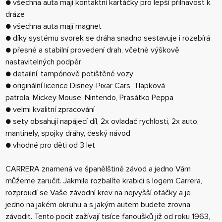
● všechna auta mají kontaktní kartáčky pro lepší přilnavost k
dráze
● všechna auta mají magnet
● díky systému svorek se dráha snadno sestavuje i rozebírá
● přesné a stabilní provedení drah, včetně výškově
nastavitelných podpěr
● detailní, tampónově potištěné vozy
● originální licence Disney-Pixar Cars, Tlapková
patrola, Mickey Mouse, Nintendo, Prasátko Peppa
● velmi kvalitní zpracování
● sety obsahují napájecí díl, 2x ovladač rychlosti, 2x auto,
mantinely, spojky dráhy, český návod
● vhodné pro děti od 3 let
CARRERA znamená ve španělštině závod a jedno Vám
můžeme zaručit. Jakmile rozbalíte krabici s logem Carrera,
rozproudí se Vaše závodní krev na nejvyšší otáčky a je
jedno na jakém okruhu a s jakým autem budete zrovna
závodit. Tento pocit zažívají tisíce fanoušků již od roku 1963,