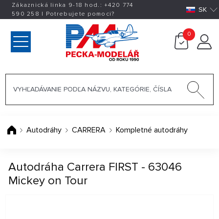
Zákaznická linka 9-18 hod.:
+420
774
SK
590 258
|
Potrebujete pomoci?
0
Autodráhy
CARRERA
Kompletné autodráhy
Autodráha Carrera FIRST - 63046
Mickey on Tour