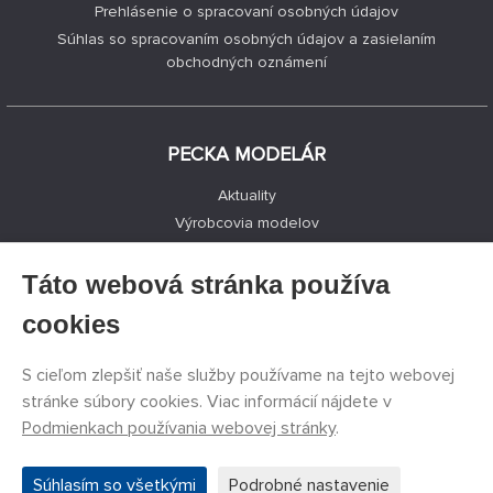
Prehlásenie o spracovaní osobných údajov
Súhlas so spracovaním osobných údajov a zasielaním
obchodných oznámení
PECKA MODELÁR
Aktuality
Výrobcovia modelov
Voľné miesta
Kontakty
Táto webová stránka používa
Registrácia
cookies
Ochrana súkromia
Nastavenie cookies
S cieľom zlepšiť naše služby používame na tejto webovej
Facebook
stránke súbory cookies. Viac informácií nájdete v
Podmienkach používania webovej stránky
.
©
PECKA MODELÁR s.r.o.
2011 - 2026. Všetky práva
Súhlasím so všetkými
Podrobné nastavenie