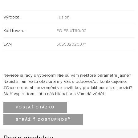
Výrobca:
Fusion
Kód tovaru:
FO-FS-XT60/02
EAN:
5055320203711
Neviete si rady s výberom? Nie sú Vám niektoré parametre jasné?
Napíšte nám Vašu otázku a my Vás s odpoveďou kontaktujeme.
#Chcete dostat upozornění ve chvíli, kdy produkt bude k dispozici?
Stačí vyplnit formulář a náš hlídací pes Vám dá vědět.
POSLAŤ OTÁZKU
STRÁŽIŤ DOSTUPNOSŤ