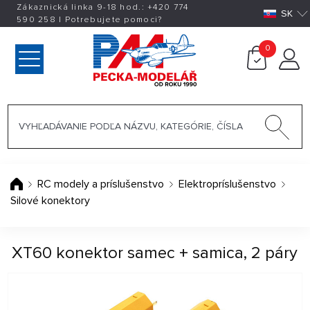
Zákaznická linka 9-18 hod.:
+420
774
SK
590 258
|
Potrebujete pomoci?
0
RC modely a príslušenstvo
Elektropríslušenstvo
Silové konektory
XT60 konektor samec + samica, 2 páry