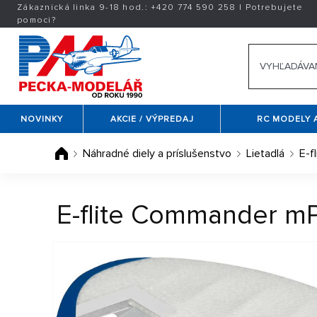
Zákaznická linka 9-18 hod.:
+420
774 590 258
|
Potrebujete
pomoci?
NOVINKY
AKCIE / VÝPREDAJ
RC MODELY 
Náhradné diely a príslušenstvo
Lietadlá
E-fl
E-flite Commander m