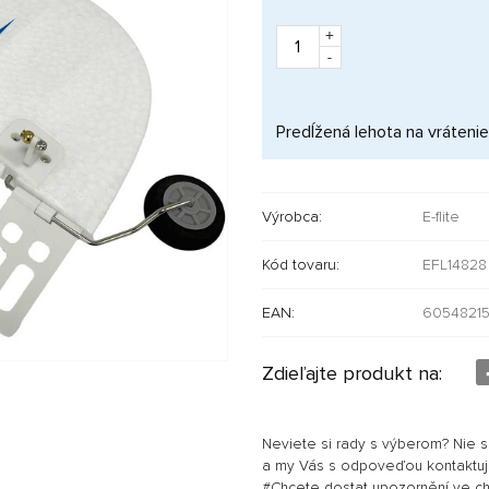
+
-
Predĺžená lehota na vrátenie
Výrobca:
E-flite
Kód tovaru:
EFL14828
EAN:
60548215
Zdieľajte produkt na:
Neviete si rady s výberom? Nie 
a my Vás s odpoveďou kontaktu
#Chcete dostat upozornění ve chví