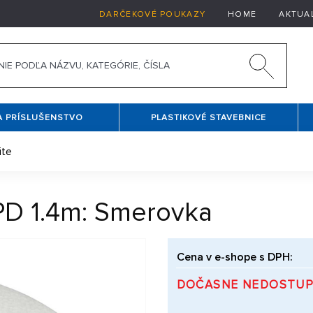
DARČEKOVÉ POUKAZY
HOME
AKTUA
A PRÍSLUŠENSTVO
PLASTIKOVÉ STAVEBNICE
ite
PD 1.4m: Smerovka
Cena v e-shope s DPH:
DOČASNE NEDOSTU