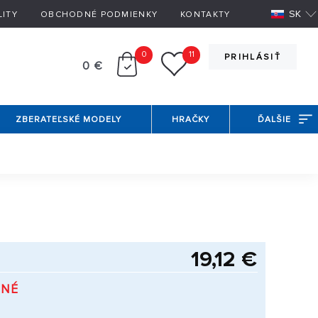
SK
LITY
OBCHODNÉ PODMIENKY
KONTAKTY
0
11
PRIHLÁSIŤ
0 €
ZBERATEĽSKÉ MODELY
HRAČKY
ĎALŠIE
19,12 €
PNÉ