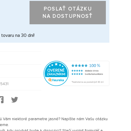
POSLAŤ OTÁZKU
NA DOSTUPNOSŤ
 tovaru na 30 dní!
5431
sú Vám niektoré parametre jasné? Napíšte nám Vašu otázku
jeme.
li, kdy produkt bude k dispozici? Stačí vyplnit formulář a