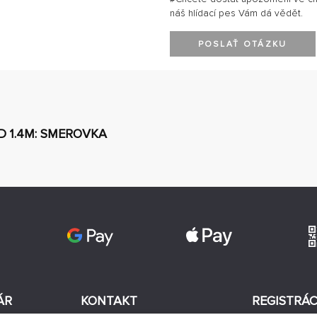
náš hlídací pes Vám dá vědět.
POSLAŤ OTÁZKU
D 1.4M: SMEROVKA
ÁR
KONTAKT
REGISTRÁC