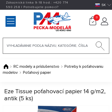
Zákaznická linka 9-18 hod.:
+420
774
SK
590 258
|
Potrebujete pomoci?
0
RC modely a príslušenstvo
Potreby k poťahovaniu
modelov
Poťahový papier
Eze Tissue poťahovací papier 14 g/m2,
antik (5 ks)