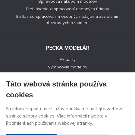
Sprievodca nákupom modelov
Prehlásenie o spracovaní osobných údajov
Súhlas so spracovaním osobných údajov a zasielaním
obchodných oznámení
PECKA MODELÁR
Aktuality
Výrobcovia modelov
Voľné miesta
Kontakty
Táto webová stránka používa
Registrácia
cookies
Ochrana súkromia
Nastavenie cookies
S cieľom zlepšiť naše služby používame na tejto webovej
Facebook
stránke súbory cookies. Viac informácií nájdete v
Podmienkach používania webovej stránky
.
©
PECKA MODELÁR s.r.o.
2011 - 2026. Všetky práva