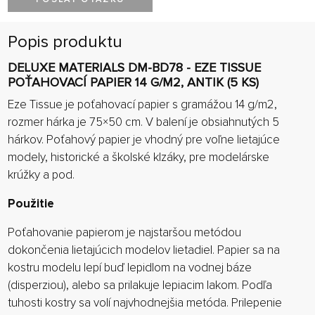
Popis produktu
DELUXE MATERIALS DM-BD78 - EZE TISSUE
POŤAHOVACÍ PAPIER 14 G/M2, ANTIK (5 KS)
Eze Tissue je poťahovací papier s gramážou 14 g/m2,
rozmer hárka je 75×50 cm. V balení je obsiahnutých 5
hárkov. Poťahový papier je vhodný pre voľne lietajúce
modely, historické a školské klzáky, pre modelárske
krúžky a pod.
Použitie
Poťahovanie papierom je najstaršou metódou
dokončenia lietajúcich modelov lietadiel. Papier sa na
kostru modelu lepí buď lepidlom na vodnej báze
(disperziou), alebo sa prilakuje lepiacim lakom. Podľa
tuhosti kostry sa volí najvhodnejšia metóda. Prilepenie