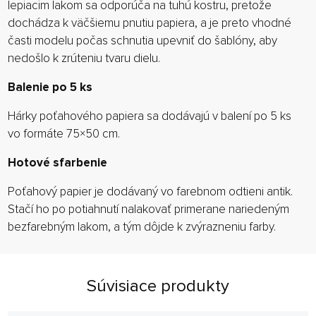
lepiacim lakom sa odporúča na tuhú kostru, pretože
dochádza k väčšiemu pnutiu papiera, a je preto vhodné
časti modelu počas schnutia upevniť do šablóny, aby
nedošlo k zrúteniu tvaru dielu.
Balenie po 5 ks
Hárky poťahového papiera sa dodávajú v balení po 5 ks
vo formáte 75×50 cm.
Hotové sfarbenie
Poťahový papier je dodávaný vo farebnom odtieni antik.
Stačí ho po potiahnutí nalakovať primerane nariedeným
bezfarebným lakom, a tým dôjde k zvýrazneniu farby.
Súvisiace produkty