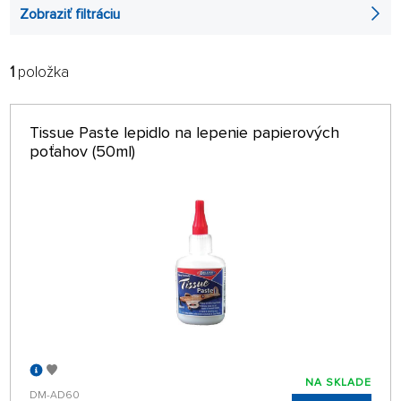
Zobraziť filtráciu
1
položka
FILTROVAŤ:
RADIŤ:
ABECEDNE
len na sklade
Tissue Paste lepidlo na lepenie papierových
64 NA STRÁNKE
poťahov (50ml)
NA SKLADE
DM-AD60