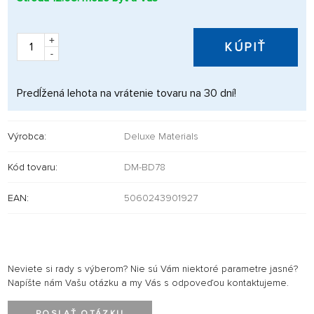
+
KÚPIŤ
-
Predĺžená lehota na vrátenie tovaru na 30 dní!
Výrobca:
Deluxe Materials
Kód tovaru:
DM-BD78
EAN:
5060243901927
Neviete si rady s výberom? Nie sú Vám niektoré parametre jasné?
Napíšte nám Vašu otázku a my Vás s odpoveďou kontaktujeme.
POSLAŤ OTÁZKU