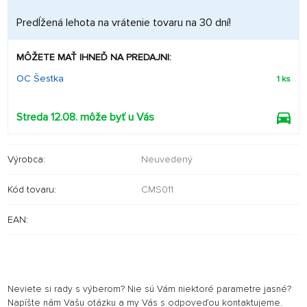
Predĺžená lehota na vrátenie tovaru na 30 dní!
MÔŽETE MAŤ IHNEĎ NA PREDAJNI:
OC Šestka
1 ks
Streda 12.08. môže byť u Vás
Výrobca:
Neuvedený
Kód tovaru:
CMS011
EAN:
Neviete si rady s výberom? Nie sú Vám niektoré parametre jasné?
Napíšte nám Vašu otázku a my Vás s odpoveďou kontaktujeme.