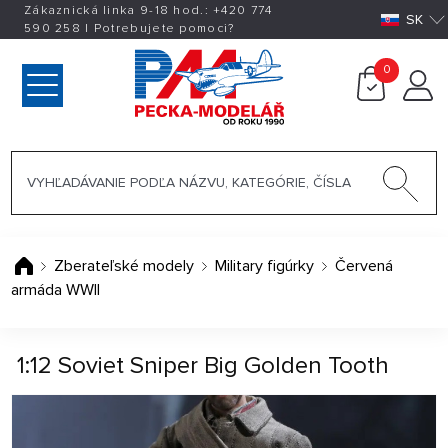
Zákaznická linka 9-18 hod.:
+420
774
SK
590 258
|
Potrebujete pomoci?
0
Zberateľské modely
Military figúrky
Červená
armáda WWII
1:12 Soviet Sniper Big Golden Tooth