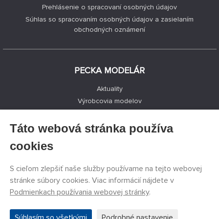
Prehlásenie o spracovaní osobných údajov
Súhlas so spracovaním osobných údajov a zasielaním
obchodných oznámení
PECKA MODELÁR
Aktuality
Výrobcovia modelov
Voľné miesta
Kontakty
Táto webová stránka používa
Registrácia
cookies
Ochrana súkromia
Nastavenie cookies
S cieľom zlepšiť naše služby používame na tejto webovej
Facebook
stránke súbory cookies. Viac informácií nájdete v
Podmienkach používania webovej stránky
.
©
PECKA MODELÁR s.r.o.
2011 - 2026. Všetky práva
Súhlasím so všetkými
Podrobné nastavenie