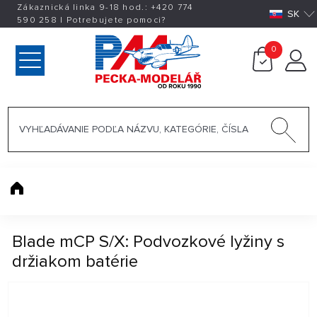
Zákaznická linka 9-18 hod.:
+420
774
SK
590 258
|
Potrebujete pomoci?
0
Blade mCP S/X: Podvozkové lyžiny s
držiakom batérie