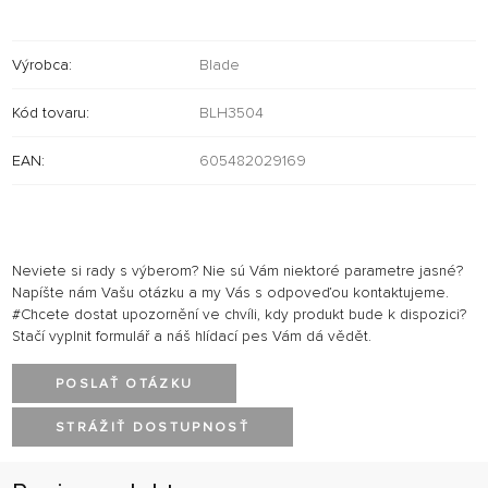
Výrobca:
Blade
Kód tovaru:
BLH3504
EAN:
605482029169
Neviete si rady s výberom? Nie sú Vám niektoré parametre jasné?
Napíšte nám Vašu otázku a my Vás s odpoveďou kontaktujeme.
#Chcete dostat upozornění ve chvíli, kdy produkt bude k dispozici?
Stačí vyplnit formulář a náš hlídací pes Vám dá vědět.
POSLAŤ OTÁZKU
STRÁŽIŤ DOSTUPNOSŤ