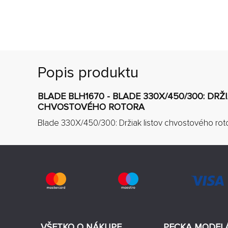
Popis produktu
BLADE BLH1670 - BLADE 330X/450/300: DRŽ
CHVOSTOVÉHO ROTORA
Blade 330X/450/300: Držiak listov chvostového roto
VŠETKO O NÁKUPE
PECKA MODEL