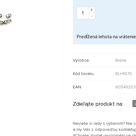
+
-
Predĺžená lehota na vrátenie
Výrobca:
Blade
Kód tovaru:
BLH1670
EAN:
60548203
Zdieľajte produkt na:
Neviete si rady s výberom? Nie 
a my Vás s odpoveďou kontaktu
#Chcete dostat upozornění ve chví