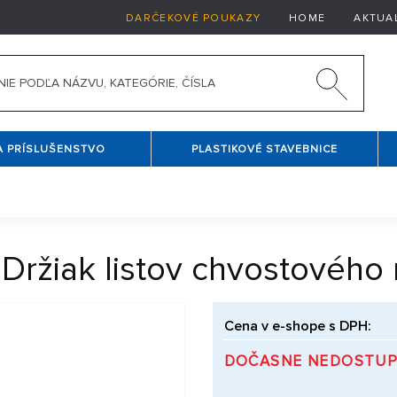
DARČEKOVÉ POUKAZY
HOME
AKTUA
A PRÍSLUŠENSTVO
PLASTIKOVÉ STAVEBNICE
Držiak listov chvostového 
Cena v e-shope s DPH:
DOČASNE NEDOSTU