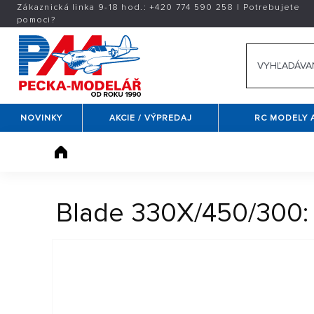
Zákaznická linka 9-18 hod.:
+420
774 590 258
|
Potrebujete
pomoci?
NOVINKY
AKCIE / VÝPREDAJ
RC MODELY 
Blade 330X/450/300: 