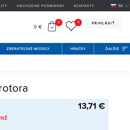
SK
LITY
OBCHODNÉ PODMIENKY
KONTAKTY
0
11
PRIHLÁSIŤ
0 €
ZBERATEĽSKÉ MODELY
HRAČKY
ĎALŠIE
rotora
13,71 €
PNÉ