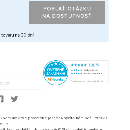
POSLAŤ OTÁZKU
NA DOSTUPNOSŤ
 tovaru na 30 dní!
6570
sú Vám niektoré parametre jasné? Napíšte nám Vašu otázku
jeme.
li, kdy produkt bude k dispozici? Stačí vyplnit formulář a