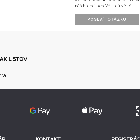
náš hlídací pes Vám dá vědět.
POSLAŤ OTÁZKU
IAK LISTOV
ra.
ÁR
KONTAKT
REGISTRÁC