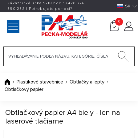
Zákaznická linka 9-18 hod.:
+420
774
SK
590 258
|
Potrebujete pomoci?
0
Plastikové stavebnice
Obtlačky a lepty
Obtlačkový papier
Obtlačkový papier A4 biely - len na
laserové tlačiarne