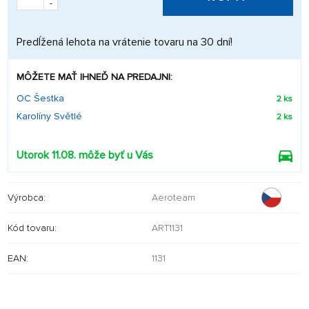
-
Predĺžená lehota na vrátenie tovaru na 30 dní!
MÔŽETE MAŤ IHNEĎ NA PREDAJNI:
OC Šestka
2 ks
Karolíny Světlé
2 ks
Utorok 11.08. môže byť u Vás
Výrobca:
Aeroteam
Kód tovaru:
ART1131
EAN:
1131