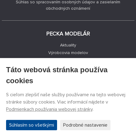
Súhlas so spracovaním osobných údajov a zasielaním
obchodných oznámení
PECKA MODELÁR
Aktuality
Výrobcovia modelov
Voľné miesta
Kontakty
Táto webová stránka používa
Registrácia
cookies
Ochrana súkromia
Nastavenie cookies
S cieľom zlepšiť naše služby používame na tejto webovej
Facebook
stránke súbory cookies. Viac informácií nájdete v
Podmienkach používania webovej stránky
.
©
PECKA MODELÁR s.r.o.
2011 - 2026. Všetky práva
Súhlasím so všetkými
Podrobné nastavenie
vyhradené.