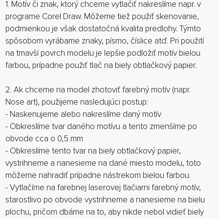
1. Motív či znak, ktorý chceme vytlačiť nakreslíme napr. v
programe Corel Draw. Môžeme tiež použiť skenovanie,
podmienkou je však dostatočná kvalita predlohy. Týmto
spôsobom vyrábame znaky, písmo, číslice atď. Pri použití
na tmavší povrch modelu je lepšie podložiť motív bielou
farbou, prípadne použiť tlač na biely obtlačkový papier.
2. Ak chceme na model zhotoviť farebný motív (napr.
Nose art), použijeme nasledujúci postup:
- Naskenujeme alebo nakreslíme daný motív
- Obkreslíme tvar daného motívu a tento zmenšíme po
obvode cca o 0,5 mm
- Obkreslíme tento tvar na biely obtlačkový papier,
vystrihneme a nanesieme na dané miesto modelu, toto
môžeme nahradiť prípadne nástrekom bielou farbou.
- Vytlačíme na farebnej laserovej tlačiarni farebný motív,
starostlivo po obvode vystrihneme a nanesieme na bielu
plochu, pričom dbáme na to, aby nikde nebol vidieť biely