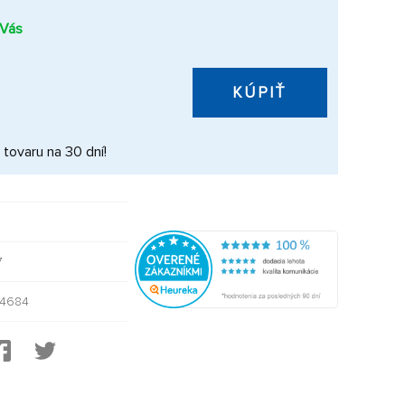
 Vás
KÚPIŤ
 tovaru na 30 dní!
7
44684