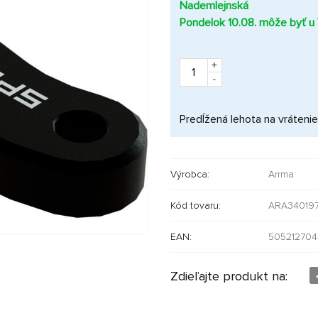
Nademlejnská
Pondelok 10.08. môže byť u
+
-
Predĺžená lehota na vrátenie
Výrobca:
Arrma
Kód tovaru:
ARA34019
EAN:
50521270
Zdieľajte produkt na: