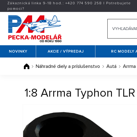
Zákaznická linka 9-18 hod.:
+420
774 590 258
|
Potrebujete
pomoci?
NOVINKY
AKCIE / VÝPREDAJ
RC MODELY 
Náhradné diely a príslušenstvo
Autá
Arrma
1:8 Arrma Typhon TLR