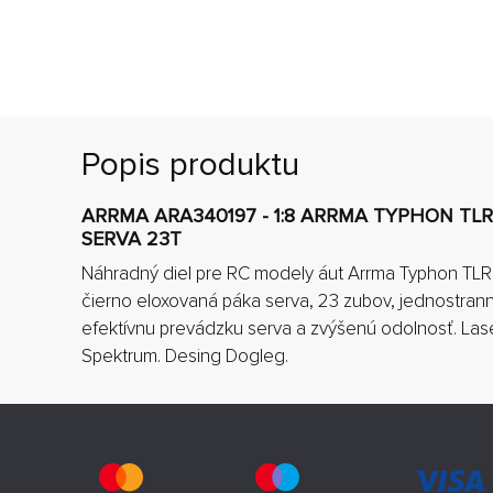
Popis produktu
ARRMA ARA340197 - 1:8 ARRMA TYPHON TLR
SERVA 23T
Náhradný diel pre RC modely áut Arrma Typhon TLR
čierno eloxovaná páka serva, 23 zubov, jednostranná
efektívnu prevádzku serva a zvýšenú odolnosť. La
Spektrum. Desing Dogleg.