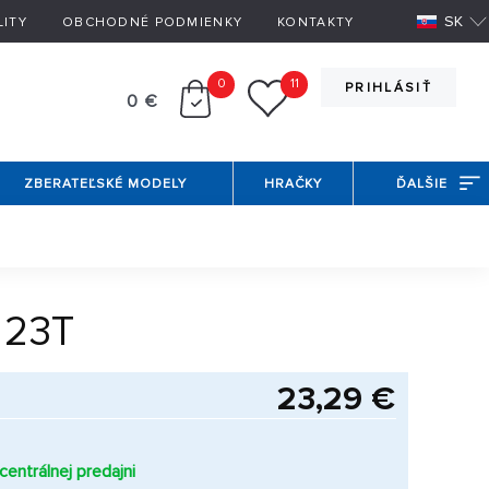
SK
LITY
OBCHODNÉ PODMIENKY
KONTAKTY
0
11
PRIHLÁSIŤ
0 €
ZBERATEĽSKÉ MODELY
HRAČKY
ĎALŠIE
 23T
23,29 €
entrálnej predajni