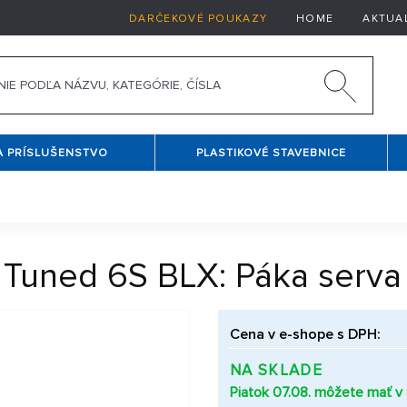
DARČEKOVÉ POUKAZY
HOME
AKTUA
A PRÍSLUŠENSTVO
PLASTIKOVÉ STAVEBNICE
 Tuned 6S BLX: Páka serva
Cena v e-shope s DPH:
NA SKLADE
Piatok 07.08. môžete mať v c